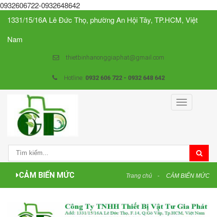
0932606722-0932648642
1331/15/16A Lê Đức Thọ, phường An Hội Tây, TP.HCM, Việt
Nam
thietbinhanonggiaphat@gmail.com
Hotline:
0932 606 722 - 0932 648 642
Toggle
navigation
CẢM BIẾN MỨC
Trang chủ
CẢM BIẾN MỨC