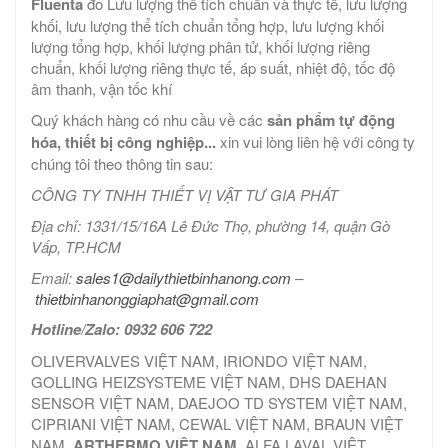
Fluenta
đo Lưu lượng thể tích chuẩn và thực tế, lưu lượng
khối, lưu lượng thể tích chuẩn tổng hợp, lưu lượng khối
lượng tổng hợp, khối lượng phân tử, khối lượng riêng
chuẩn, khối lượng riêng thực tế, áp suất, nhiệt độ, tốc độ
âm thanh, vận tốc khí
Quý khách hàng có nhu cầu về các
sản phẩm tự động
hóa, thiết bị công nghiệp...
xin vui lòng liên hệ với công ty
chúng tôi theo thông tin sau:
CÔNG TY TNHH THIẾT VỊ VẬT TƯ GIA PHÁT
Địa chỉ: 1331/15/16A Lê Đức Thọ, phường 14, quận Gò
Vấp, TP.HCM
Email:
sales1@dailythietbinhanong.com
–
thietbinhanonggiaphat@gmail.com
Hotline/Zalo: 0932 606 722
OLIVERVALVES VIỆT NAM, IRIONDO VIỆT NAM,
GOLLING HEIZSYSTEME VIỆT NAM, DHS DAEHAN
SENSOR VIỆT NAM, DAEJOO TD SYSTEM VIỆT NAM,
CIPRIANI VIỆT NAM, CEWAL VIỆT NAM, BRAUN VIỆT
NAM,
ARTHERMO VIỆT NAM,
ALFA LAVAL VIỆT