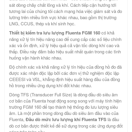
sát dòng chảy chất lỏng và khí. Cách tiếp cận hướng tới
tương lai của chúng tôi cách mạng hóa việc giám sát và đo
lường trên nhiều lĩnh vực khác nhau, bao gồm thị trường
LNG, CCUS, thép và khí sinh học.
Thiết bị kiểm tra lưu lượng Fluenta FGM 160
có khả
năng xử lý tín hiệu nâng cao để cung cấp các số liệu chính
xác và ổn định, xử lý hiệu quả cả vận tốc dòng khí cao và
thấp. Điều này đảm bảo hiệu suất nhất quán trong các tình
huống vận hành khác nhau.
Độ chính xác và khả năng xử lý tín hiệu của đồng hồ đo đã
được xác nhận độc lập bởi các đơn vị thử nghiệm độc lập
CEEESI và VSL, khẳng định hiệu suất hàng đầu của đồng
hồ trong nhiều ứng dụng khí đốt khác nhau.
Dòng TFS (Transducer Full Size) là dòng đầu dò siêu âm
cơ bản của Fluenta hoạt động song song với máy tính hiện
trường FGM 160 để tạo thành hệ thống đo lưu lượng siêu
âm. Là một phần trong dòng đầu dò siêu âm đầu vào của
Fluenta,
Đầu dò mức lưu lượng khí Fluenta TFS
là đầu
dò cơ bản được thiết kế để sử dụng trong các ứng dụng đốt
nóng trên toàn cầu.