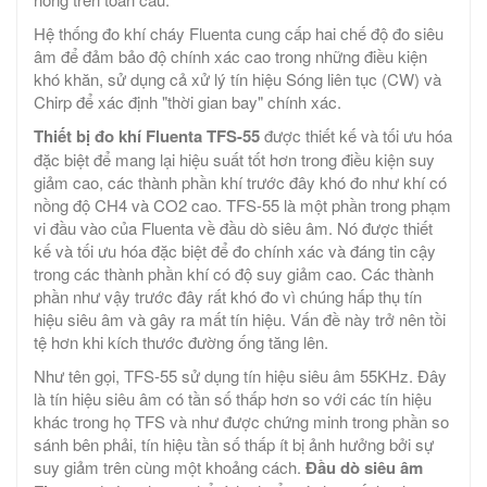
Hệ thống đo khí cháy Fluenta cung cấp hai chế độ đo siêu
âm để đảm bảo độ chính xác cao trong những điều kiện
khó khăn, sử dụng cả xử lý tín hiệu Sóng liên tục (CW) và
Chirp để xác định "thời gian bay" chính xác.
Thiết bị đo khí Fluenta TFS-55
được thiết kế và tối ưu hóa
đặc biệt để mang lại hiệu suất tốt hơn trong điều kiện suy
giảm cao, các thành phần khí trước đây khó đo như khí có
nồng độ CH4 và CO2 cao. TFS-55 là một phần trong phạm
vi đầu vào của Fluenta về đầu dò siêu âm. Nó được thiết
kế và tối ưu hóa đặc biệt để đo chính xác và đáng tin cậy
trong các thành phần khí có độ suy giảm cao. Các thành
phần như vậy trước đây rất khó đo vì chúng hấp thụ tín
hiệu siêu âm và gây ra mất tín hiệu. Vấn đề này trở nên tồi
tệ hơn khi kích thước đường ống tăng lên.
Như tên gọi, TFS-55 sử dụng tín hiệu siêu âm 55KHz. Đây
là tín hiệu siêu âm có tần số thấp hơn so với các tín hiệu
khác trong họ TFS và như được chứng minh trong phần so
sánh bên phải, tín hiệu tần số thấp ít bị ảnh hưởng bởi sự
suy giảm trên cùng một khoảng cách.
Đầu dò siêu âm