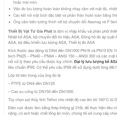
hoặc mài mòn.
Việc đo lưu lượng hoàn toàn không nhạy cảm với mật độ, nhiệt 
Các kết nối mặt bích đặc biệt và phần thân hoàn toàn bằng th
Ống cảm biến tương thích với bộ chuyển đổi Asamag và P Seri
Thiết Bị Vật Tư Gia Phát
là đơn vị nhập khẩu và phân phối thiế
Nhiệt kế ASA, bộ chuyển đổi tín hiệu ASA, Đồng hồ đo áp suất
ASA, bộ điều khiển lưu lượng ASA, Thiết bị đo ASA
Kích thước dao động từ DN4 đến DN1000 PN16 và PN10 EN 109
bích PN25 – PN40 – PN64 – ANSI 150 – ANSI 300 và các mặt b
nối xử lý theo yêu cầu được tùy chỉnh.
Đại lý lưu lượng kế AS
tiêu chuẩn IP65. Có thể yêu cầu IP68 để sử dụng dưới lòng đất h
Lớp lót bên trong của ống đo là:
– PTFE từ DN4 đến DN125
– Cao su cứng từ DN150 đến DN1000.
Tùy chọn sợi thủy tinh Teflon cho nhiệt độ cao lên tới 160°C t
Điện cực được làm bằng thép không gỉ 316L để thực hiện tiêu c
nặng, có axit hoặc chất lỏng ăn mòn, chúng tôi sẽ cung cấp chú