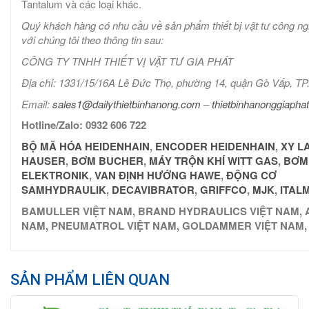
Tantalum và các loại khác.
Quý khách hàng có nhu cầu về sản phẩm thiết bị vật tư công ng
với chúng tôi theo thông tin sau:
CÔNG TY TNHH THIẾT VỊ VẬT TƯ GIA PHÁT
Địa chỉ: 1331/15/16A Lê Đức Thọ, phường 14, quận Gò Vấp, 
Email:
sales1@dailythietbinhanong.com
–
thietbinhanonggiaph
Hotline/Zalo: 0932 606 722
BỘ MÃ HÓA HEIDENHAIN
,
ENCODER HEIDENHAIN
,
XY L
HAUSER
,
BƠM BUCHER
,
MÁY TRỘN KHÍ WITT GAS
,
BƠM
ELEKTRONIK
,
VAN ĐỊNH HƯỚNG HAWE
,
ĐỘNG CƠ
SAMHYDRAULIK
,
DECAVIBRATOR
,
GRIF
FCO
,
MJK
,
ITAL
BAMULLER VIỆT NAM, BRAND HYDRAULICS VIỆT NAM, A
NAM, PNEUMATROL VIỆT NAM, GOLDAMMER VIỆT NAM,
SẢN PHẨM LIÊN QUAN