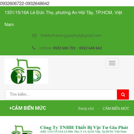
0932606722-0932648642
1331/15/16A Lê Đức Thọ, phường An Hội Tây, TP.HCM, Việt
Nam
thietbinhanonggiaphat@gmail.com
Hotline:
0932 606 722 - 0932 648 642
Toggle
navigation
CẢM BIẾN MỨC
Trang chủ
CẢM BIẾN MỨC