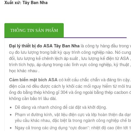
Xuất xứ: Tây Ban Nha
THÔNG TIN SẢN PHẨM
Đại lý thiết bị đo ASA Tây Ban Nha
là công ty hàng đầu trong 
cụ đo lưu lượng trong bất kỳ quy trình công nghiệp nào. Nó cung
đổi, lưu lượng kế chênh lệch áp suất , lưu lượng kế điện từ ASA 
trình tích hợp, áp dụng trong các lĩnh vực công nghiệp, kỹ thuật 
học khác nhau .
Cảm biến mặt bích ASA
có kết cấu chắc chắn và đáng tin cậy.
điện của nó đều được cách ly khỏi các mối nguy hiểm từ môi tr
ống đo bằng thép không gỉ 304 và ống ngoài bằng thép cacbon đư
không cần bảo trì lâu dài.
Dễ dàng và nhanh chóng để cài đặt và khởi động.
Phạm vi đường kính, vật liệu điện cực và lớp hoàn thiện đa dạ
yêu cầu khác nhau, đặc biệt là trong ngành công nghiệp chế bi
Ngay cả trong các ứng dụng “cực đoan”: nhiệt độ cao (lên tới