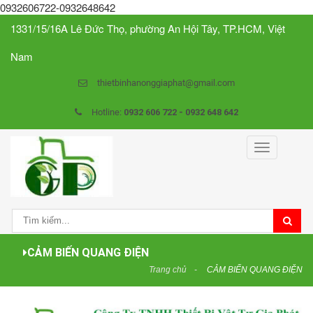
0932606722-0932648642
1331/15/16A Lê Đức Thọ, phường An Hội Tây, TP.HCM, Việt
Nam
thietbinhanonggiaphat@gmail.com
Hotline:
0932 606 722 - 0932 648 642
Toggle
navigation
CẢM BIẾN QUANG ĐIỆN
Trang chủ
CẢM BIẾN QUANG ĐIỆN