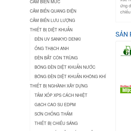
CẢM BIẾN MỨC
ứng d
CẢM BIẾN QUANG ĐIỆN
chiếu
CẢM BIẾN LƯU LƯỢNG
THIẾT BỊ DIỆT KHUẨN
SẢN 
ĐÈN UV SANKYO DENKI
ỐNG THẠCH ANH
ĐÈN BẮT CÔN TRÙNG
BÓNG ĐÈN DIỆT KHUẨN NƯỚC
BÓNG ĐÈN DIỆT KHUẨN KHÔNG KHÍ
THIẾT BỊ NGHÀNH XÂY DỰNG
TẤM XỐP XPS CÁCH NHIỆT
GẠCH CAO SU EDPM
SƠN CHỐNG THẤM
THIẾT BỊ CHIẾU SÁNG