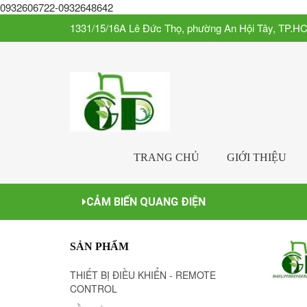
0932606722-0932648642
1331/15/16A Lê Đức Thọ, phường An Hội Tây, TP.H
TRANG CHỦ
GIỚI THIỆU
CẢM BIẾN QUANG ĐIỆN
SẢN PHẨM
THIẾT BỊ ĐIỀU KHIỂN - REMOTE
CONTROL