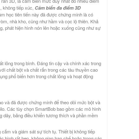
 rắn 3D, là cảm biến mức duy nhất đo nhiều điểm
c, không tiếp xúc,
Cảm biến đa điểm 3D
 âm học tiên tiến này đã được chứng minh là có
i vòm, nhà kho, cũng như hầm và cọc lộ thiên. Khả
g, phát hiện hình nón lên hoặc xuống cũng như sự
ất lỏng trong bình. Đáng tin cậy và chính xác trong
với chất bột và chất rắn trong các tàu thuyền cao
ng phổ biến hơn trong chất lỏng và hoạt động
cao và đã được chứng minh để theo dõi mức bột và
 silo. Các tùy chọn SmartBob bao gồm các mô hình
ông dây, bảng điều khiển tương thích và phần mềm
ắm và giám sát sự tích tụ. Thiết bị không tiếp
ác bình rất hẹp, không gian hạn chế hoặc trong các