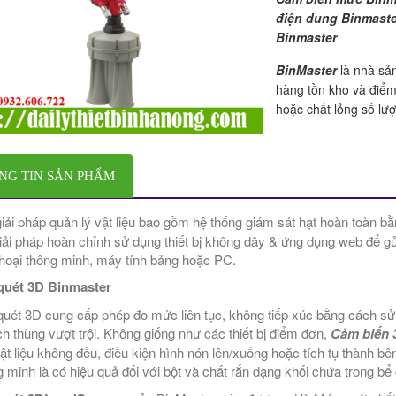
điện dung Binmaster
Binmaster
BinMaster
là nhà sả
hàng tồn kho và điểm
hoặc chất lỏng số lượ
NG TIN SẢN PHẨM
iải pháp quản lý vật liệu bao gồm hệ thống giám sát hạt hoàn toàn bằ
iải pháp hoàn chỉnh sử dụng thiết bị không dây & ứng dụng web để gửi
thoại thông minh, máy tính bảng hoặc PC.
quét 3D Binmaster
uét 3D cung cấp phép đo mức liên tục, không tiếp xúc bằng cách sử
ích thùng vượt trội. Không giống như các thiết bị điểm đơn,
Cảm biến 
ật liệu không đều, điều kiện hình nón lên/xuống hoặc tích tụ thành b
 minh là có hiệu quả đối với bột và chất rắn dạng khối chứa trong bể