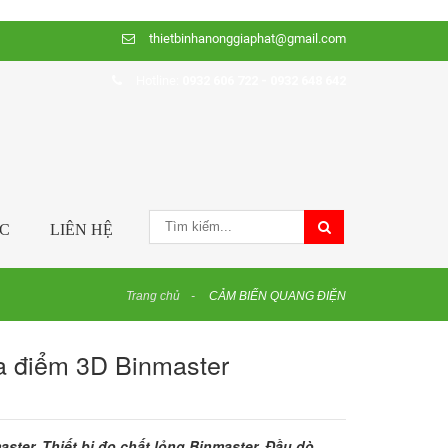
thietbinhanonggiaphat@gmail.com
Hotline:
0932 606 722 - 0932 648 642
ỨC
LIÊN HỆ
Trang chủ
CẢM BIẾN QUANG ĐIỆN
a điểm 3D Binmaster
ter, Thiết bị đo chất lỏng Binmaster, Đầu dò