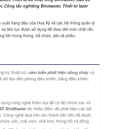
, Công tắc nghiêng Binmaster, Thiết bị lazer
n xuất hàng đầu của Hoa Kỳ về các hệ thống quản lý
 và liên tục được sử dụng để theo dõi mức chất rắn
ng lớn trong thùng, bể chứa, silo và phễu.
ng kỹ thuật số,
cảm biến phát hiện dòng chảy
và
 dữ liệu đến phòng điều khiển, bảng điều khiển,
 dụng công nghệ thấm bụi để có độ chính xác về
3D BinMaster
đo nhiều điểm để phát hiện các bề
ên. Công nghệ dựa trên âm thanh tiên tiến đã được
 chứa, silo, mái vòm, nhà kho, thùng hở và đống.