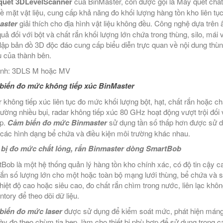
quét 3DLevelScanner
của BinMaster, còn được gọi là Máy quét chất
bề mặt vật liệu, cung cấp khả năng đo khối lượng hàng tồn kho liên tụ
aster
giải thích cho địa hình vật liệu không đều. Công nghệ dựa trên
quả đối với bột và chất rắn khối lượng lớn chứa trong thùng, silo, má
lập bản đồ 3D độc đáo cung cấp biểu diễn trực quan về nội dung thùn
tụ của thành bên.
ình: 3DLS M hoặc MV
biến đo mức không tiếp xúc BinMaster
 không tiếp xúc liên tục đo mức khối lượng bột, hạt, chất rắn hoặc ch
rường nhiều bụi, radar không tiếp xúc 80 GHz hoạt động vượt trội đối 
p.
Cảm biến đo mức Binmaster
sử dụng tần số thấp hơn được sử dụ
 các hình dạng bể chứa và điều kiện môi trường khác nhau.
 bị đo mức chất lỏng, rắn Binmaster dòng SmartBob
Bob là một hệ thống quản lý hàng tồn kho chính xác, có độ tin cậy 
rắn số lượng lớn cho một hoặc toàn bộ mạng lưới thùng, bể chứa và
hiệt độ cao hoặc siêu cao, đo chất rắn chìm trong nước, liên lạc kh
ntory để theo dõi dữ liệu.
biến đo mức laser
được sử dụng để kiểm soát mức, phát hiện máng c
ày đo theo chùm tia hẹp, làm cho thiết bị phù hợp để sử dụng trong c