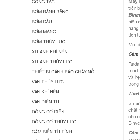
Máy 
CÔNG TẮC
trên 
BƠM BÁNH RĂNG
Binm
hiệu 
BƠM DẦU
năng 
BƠM MÀNG
tích 
BƠM THỦY LỰC
Mô h
XI LANH KHÍ NÉN
Cảm 
XI LANH THỦY LỰC
Radar
môi t
THIẾT BỊ CẢNH BÁO CHÁY NỔ
và hẹ
VAN THỦY LỰC
trong
VAN KHÍ NÉN
Thiết
VAN ĐIỆN TỪ
Smart
chất 
ĐỘNG CƠ ĐIỆN
cho n
ĐỘNG CƠ THỦY LỰC
Binve
CẢM BIẾN TỪ TÍNH
Cảm 
xúc n