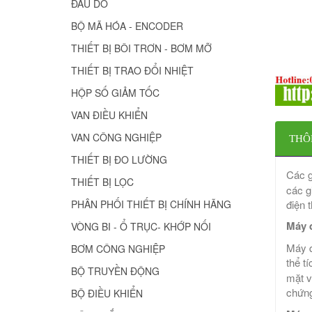
ĐẦU DÒ
BỘ MÃ HÓA - ENCODER
THIẾT BỊ BÔI TRƠN - BƠM MỠ
THIẾT BỊ TRAO ĐỔI NHIỆT
HỘP SỐ GIẢM TỐC
VAN ĐIỀU KHIỂN
VAN CÔNG NGHIỆP
THÔ
THIẾT BỊ ĐO LƯỜNG
Các g
THIẾT BỊ LỌC
các g
PHÂN PHỐI THIẾT BỊ CHÍNH HÃNG
điện 
Máy 
VÒNG BI - Ổ TRỤC- KHỚP NỐI
Máy q
BƠM CÔNG NGHIỆP
thể t
BỘ TRUYỀN ĐỘNG
mặt v
chứng
BỘ ĐIỀU KHIỂN