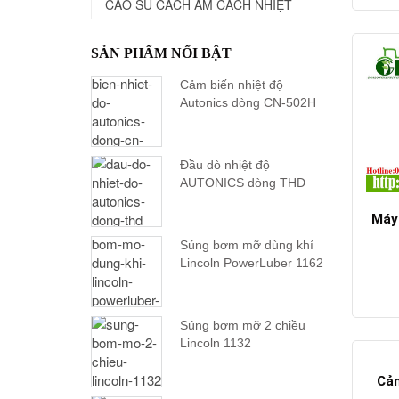
CAO SU CÁCH ÂM CÁCH NHIỆT
SẢN PHẨM NỔI BẬT
Cảm biến nhiệt độ
Autonics dòng CN-502H
Đầu dò nhiệt độ
AUTONICS dòng THD
Máy
Súng bơm mỡ dùng khí
Lincoln PowerLuber 1162
Súng bơm mỡ 2 chiều
Lincoln 1132
Cảm