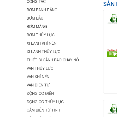
CÔNG TẮC
SẢN 
BƠM BÁNH RĂNG
BƠM DẦU
BƠM MÀNG
BƠM THỦY LỰC
XI LANH KHÍ NÉN
XI LANH THỦY LỰC
THIẾT BỊ CẢNH BÁO CHÁY NỔ
VAN THỦY LỰC
VAN KHÍ NÉN
VAN ĐIỆN TỪ
ĐỘNG CƠ ĐIỆN
ĐỘNG CƠ THỦY LỰC
CẢM BIẾN TỪ TÍNH