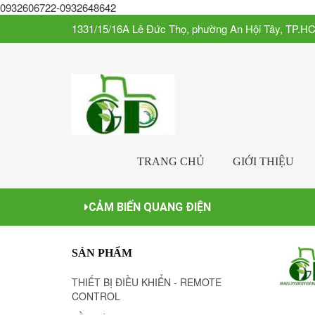
0932606722-0932648642
1331/15/16A Lê Đức Thọ, phường An Hội Tây, TP.H
TRANG CHỦ
GIỚI THIỆU
CẢM BIẾN QUANG ĐIỆN
SẢN PHẨM
THIẾT BỊ ĐIỀU KHIỂN - REMOTE
CONTROL