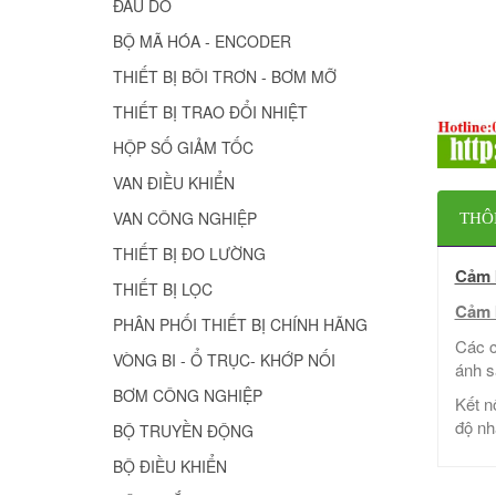
ĐẦU DÒ
BỘ MÃ HÓA - ENCODER
THIẾT BỊ BÔI TRƠN - BƠM MỠ
THIẾT BỊ TRAO ĐỔI NHIỆT
HỘP SỐ GIẢM TỐC
VAN ĐIỀU KHIỂN
VAN CÔNG NGHIỆP
THÔ
THIẾT BỊ ĐO LƯỜNG
Cảm 
THIẾT BỊ LỌC
Cảm 
PHÂN PHỐI THIẾT BỊ CHÍNH HÃNG
Các c
VÒNG BI - Ổ TRỤC- KHỚP NỐI
ánh s
BƠM CÔNG NGHIỆP
Kết n
độ nh
BỘ TRUYỀN ĐỘNG
BỘ ĐIỀU KHIỂN