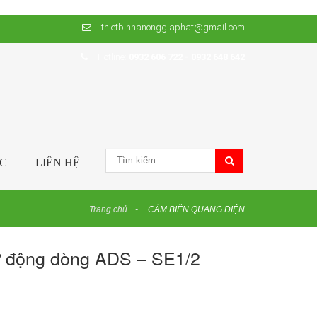
thietbinhanonggiaphat@gmail.com
Hotline:
0932 606 722 - 0932 648 642
ỨC
LIÊN HỆ
Trang chủ
CẢM BIẾN QUANG ĐIỆN
ự động dòng ADS – SE1/2