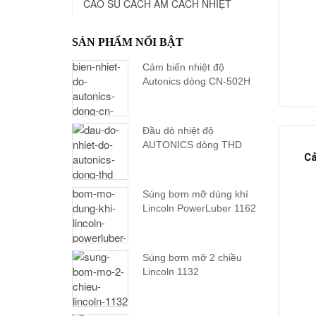
CAO SU CÁCH ÂM CÁCH NHIỆT
SẢN PHẨM NỔI BẬT
Cảm biến nhiệt độ
Autonics dòng CN-502H
Đầu dò nhiệt độ
AUTONICS dòng THD
Cả
Súng bơm mỡ dùng khí
Lincoln PowerLuber 1162
Súng bơm mỡ 2 chiều
Lincoln 1132