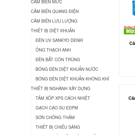
CẢM BIẾN MỨC
CẢM BIẾN QUANG ĐIỆN
CẢM BIẾN LƯU LƯỢNG
THIẾT BỊ DIỆT KHUẨN
ĐÈN UV SANKYO DENKI
Cả
ỐNG THẠCH ANH
ĐÈN BẮT CÔN TRÙNG
BÓNG ĐÈN DIỆT KHUẨN NƯỚC
BÓNG ĐÈN DIỆT KHUẨN KHÔNG KHÍ
THIẾT BỊ NGHÀNH XÂY DỰNG
TẤM XỐP XPS CÁCH NHIỆT
Cả
GẠCH CAO SU EDPM
SƠN CHỐNG THẤM
THIẾT BỊ CHIẾU SÁNG