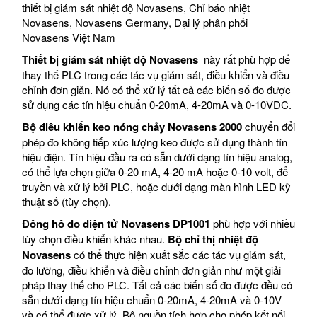
thiết bị giám sát nhiệt độ Novasens, Chỉ báo nhiệt
Novasens, Novasens Germany, Đại lý phân phối
Novasens Việt Nam
Thiết bị giám sát nhiệt độ Novasens
này rất phù hợp để
thay thế PLC trong các tác vụ giám sát, điều khiển và điều
chỉnh đơn giản. Nó có thể xử lý tất cả các biến số đo được
sử dụng các tín hiệu chuẩn 0-20mA, 4-20mA và 0-10VDC.
Bộ điều khiển keo nóng chảy Novasens 2000
chuyển đổi
phép đo không tiếp xúc lượng keo được sử dụng thành tín
hiệu điện. Tín hiệu đầu ra có sẵn dưới dạng tín hiệu analog,
có thể lựa chọn giữa 0-20 mA, 4-20 mA hoặc 0-10 volt, để
truyền và xử lý bởi PLC, hoặc dưới dạng màn hình LED kỹ
thuật số (tùy chọn).
Đồng hồ đo điện tử Novasens DP1001
phù hợp với nhiều
tùy chọn điều khiển khác nhau.
Bộ chỉ thị nhiệt độ
Novasens
có thể thực hiện xuất sắc các tác vụ giám sát,
đo lường, điều khiển và điều chỉnh đơn giản như một giải
pháp thay thế cho PLC. Tất cả các biến số đo được đều có
sẵn dưới dạng tín hiệu chuẩn 0-20mA, 4-20mA và 0-10V
và có thể được xử lý. Bộ nguồn tích hợp cho phép kết nối