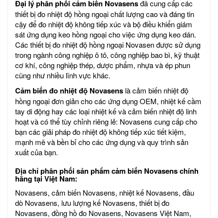
Đại lý phân phối cảm biến Novasens
đã cung cấp các
thiết bị đo nhiệt độ hồng ngoại chất lượng cao và đáng tin
cậy để đo nhiệt độ không tiếp xúc và bộ điều khiển giám
sát ứng dụng keo hồng ngoại cho việc ứng dụng keo dán.
Các thiết bị đo nhiệt độ hồng ngoại Novasen được sử dụng
trong ngành công nghiệp ô tô, công nghiệp bao bì, kỹ thuật
cơ khí, công nghiệp thép, dược phẩm, nhựa và ép phun
cũng như nhiều lĩnh vực khác.
Cảm biến đo nhiệt độ Novasens
là cảm biến nhiệt độ
hồng ngoại đơn giản cho các ứng dụng OEM, nhiệt kế cầm
tay di động hay các loại nhiệt kế và cảm biến nhiệt độ linh
hoạt và có thể tùy chỉnh riêng lẻ: Novasens cung cấp cho
bạn các giải pháp đo nhiệt độ không tiếp xúc tiết kiệm,
mạnh mẽ và bền bỉ cho các ứng dụng và quy trình sản
xuất của bạn.
Địa chỉ phân phối sản phẩm cảm biến Novasens chính
hãng tại Việt Nam:
Novasens, cảm biến Novasens,
nhiệt kế Novasens
, đầu
dò Novasens, lưu lượng kế Novasens, thiết bị đo
Novasens, đồng hồ đo Novasens, Novasens Việt Nam,