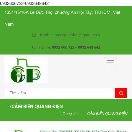
0932606722-0932648642
1331/15/16A Lê Đức Thọ, phường An Hội Tây, TP.HCM, Việt
Nam
thietbinhanonggiaphat@gmail.com
Hotline:
0932 606 722 - 0932 648 642
Toggle
navigation
CẢM BIẾN QUANG ĐIỆN
Trang chủ
CẢM BIẾN QUANG ĐIỆN