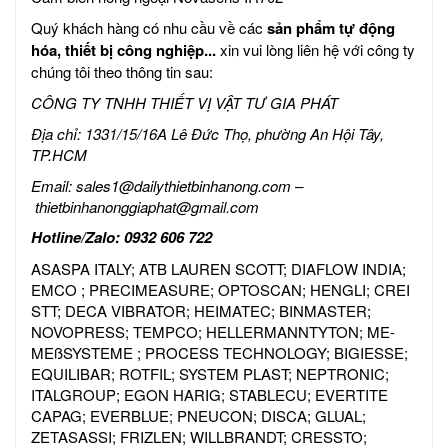
Quý khách hàng có nhu cầu về các
sản phẩm tự động
hóa, thiết bị công nghiệp...
xin vui lòng liên hệ với công ty
chúng tôi theo thông tin sau:
CÔNG TY TNHH THIẾT VỊ VẬT TƯ GIA PHÁT
Địa chỉ: 1331/15/16A Lê Đức Thọ, phường An Hội Tây,
TP.HCM
Email:
sales1@dailythietbinhanong.com
–
thietbinhanonggiaphat@gmail.com
Hotline/Zalo: 0932 606 722
ASASPA ITALY; ATB LAUREN SCOTT; DIAFLOW INDIA;
EMCO ; PRECIMEASURE; OPTOSCAN; HENGLI; CREI
STT; DECA VIBRATOR; HEIMATEC; BINMASTER;
NOVOPRESS; TEMPCO; HELLERMANNTYTON; ME-
MEßSYSTEME ; PROCESS TECHNOLOGY; BIGIESSE;
EQUILIBAR; ROTFIL; SYSTEM PLAST; NEPTRONIC;
ITALGROUP; EGON HARIG; STABLECU; EVERTITE
CAPAG; EVERBLUE; PNEUCON; DISCA; GLUAL;
ZETASASSI; FRIZLEN; WILLBRANDT; CRESSTO;