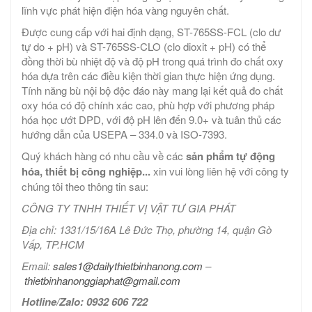
lĩnh vực phát hiện điện hóa vàng nguyên chất.
Được cung cấp với hai định dạng, ST-765SS-FCL (clo dư
tự do + pH) và ST-765SS-CLO (clo dioxit + pH) có thể
đồng thời bù nhiệt độ và độ pH trong quá trình đo chất oxy
hóa dựa trên các điều kiện thời gian thực hiện ứng dụng.
Tính năng bù nội bộ độc đáo này mang lại kết quả đo chất
oxy hóa có độ chính xác cao, phù hợp với phương pháp
hóa học ướt DPD, với độ pH lên đến 9.0+ và tuân thủ các
hướng dẫn của USEPA – 334.0 và ISO-7393.
Quý khách hàng có nhu cầu về các
sản phẩm tự động
hóa, thiết bị công nghiệp...
xin vui lòng liên hệ với công ty
chúng tôi theo thông tin sau:
CÔNG TY TNHH THIẾT VỊ VẬT TƯ GIA PHÁT
Địa chỉ: 1331/15/16A Lê Đức Thọ, phường 14, quận Gò
Vấp, TP.HCM
Email:
sales1@dailythietbinhanong.com
–
thietbinhanonggiaphat@gmail.com
Hotline/Zalo: 0932 606 722