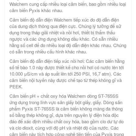
Walchem cung cấp nhiều loại cảm biến, bao gồm nhiều loại
cảm biến Pyxis khác nhau.
Cảm biến độ dẫn điện Walchem tiếp xúc đo độ dẫn điện
của dung dịch thông qua điện cực. Chúng lý tưởng để sử
dụng trong tháp giải nhiệt và nồi hơi, thiết bị thẩm thấu
ngược và các ứng dụng không dầu khác. Có sẵn nhiều
hằng số cell để đo nhiều loại độ dẫn điện khác nhau. Chúng
có sẵn trong nhiều cấu hình khác nhau.
Cảm biến độ dẫn điện tiếp xúc nồi hơi: Các cảm biến hằng
số tế bào 1.0 này được thiết kế cho nồi hơi có nước lên tới
10.000 μS/cm và áp suất lên tới 250 PSI, 16,7 atm). Các
cảm biến nội tuyến này được chế tạo từ thép không gỉ và
PEEK.
Cảm biến pH + chất oxy hóa Walchem dòng ST-765SS
ứng dụng trong lĩnh vực sản giấy bột giấy, giấy. Dòng sản
phẩm Pyxis ST-765SS là cảm biến không màng đa thông
số bằng thép không gỉ, dựa trên nguyên lý điện hóa độc
đáo để xác định nhiều chất oxy hóa, bao gồm clo dư tự do
và clo dioxit, cùng với độ pH và nhiệt độ của nước. Các
cảm biến này tích hợp công nghệ tiên tiến của Pyxis trong