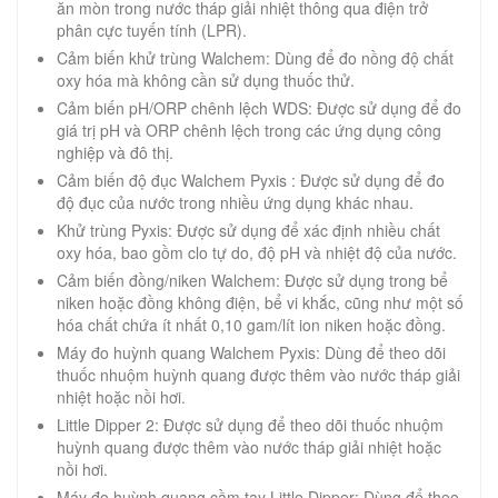
ăn mòn trong nước tháp giải nhiệt thông qua điện trở
phân cực tuyến tính (LPR).
Cảm biến khử trùng Walchem: Dùng để đo nồng độ chất
oxy hóa mà không cần sử dụng thuốc thử.
Cảm biến pH/ORP chênh lệch WDS: Được sử dụng để đo
giá trị pH và ORP chênh lệch trong các ứng dụng công
nghiệp và đô thị.
Cảm biến độ đục Walchem Pyxis : Được sử dụng để đo
độ đục của nước trong nhiều ứng dụng khác nhau.
Khử trùng Pyxis: Được sử dụng để xác định nhiều chất
oxy hóa, bao gồm clo tự do, độ pH và nhiệt độ của nước.
Cảm biến đồng/niken Walchem: Được sử dụng trong bể
niken hoặc đồng không điện, bể vi khắc, cũng như một số
hóa chất chứa ít nhất 0,10 gam/lít ion niken hoặc đồng.
Máy đo huỳnh quang Walchem Pyxis: Dùng để theo dõi
thuốc nhuộm huỳnh quang được thêm vào nước tháp giải
nhiệt hoặc nồi hơi.
Little Dipper 2: Được sử dụng để theo dõi thuốc nhuộm
huỳnh quang được thêm vào nước tháp giải nhiệt hoặc
nồi hơi.
Máy đo huỳnh quang cầm tay Little Dipper: Dùng để theo