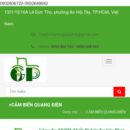
0932606722-0932648642
1331/15/16A Lê Đức Thọ, phường An Hội Tây, TP.HCM, Việt
Nam
thietbinhanonggiaphat@gmail.com
Hotline:
0932 606 722 - 0932 648 642
Toggle
navigation
CẢM BIẾN QUANG ĐIỆN
Trang chủ
CẢM BIẾN QUANG ĐIỆN