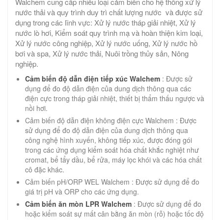
Walchem cung cấp nhiều loại cảm biến cho hệ thống xử lý
nước thải và quy trình duy trì chất lượng nước và được sử
dụng trong các lĩnh vực: Xử lý nước tháp giải nhiệt, Xử lý
nước lò hơi, Kiểm soát quy trình mạ và hoàn thiện kim loại,
Xử lý nước công nghiệp, Xử lý nước uống, Xử lý nước hồ
bơi và spa, Xử lý nước thải, Nuôi trồng thủy sản, Nông
nghiệp.
Cảm biến độ dẫn điện tiếp xúc Walchem
: Được sử
dụng để đo độ dẫn điện của dung dịch thông qua các
điện cực trong tháp giải nhiệt, thiết bị thẩm thấu ngược và
nồi hơi.
Cảm biến độ dẫn điện không điện cực Walchem : Được
sử dụng để đo độ dẫn điện của dung dịch thông qua
công nghệ hình xuyến, không tiếp xúc, được đóng gói
trong các ứng dụng kiểm soát hóa chất khắc nghiệt như
cromat, bể tẩy dầu, bể rửa, máy lọc khói và các hóa chất
cô đặc khác.
Cảm biến pH/ORP WEL Walchem : Được sử dụng để đo
giá trị pH và ORP cho các ứng dụng.
Cảm biến ăn mòn LPR Walchem
: Được sử dụng để đo
hoặc kiểm soát sự mất cân bằng ăn mòn (rỗ) hoặc tốc độ