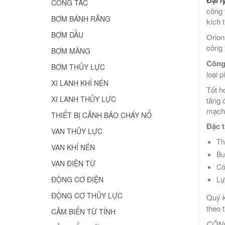
CÔNG TẮC
công 
BƠM BÁNH RĂNG
kích 
BƠM DẦU
Orion
công 
BƠM MÀNG
Công 
BƠM THỦY LỰC
loại 
XI LANH KHÍ NÉN
Tốt h
XI LANH THỦY LỰC
tăng 
mạch 
THIẾT BỊ CẢNH BÁO CHÁY NỔ
Đặc 
VAN THỦY LỰC
Th
VAN KHÍ NÉN
Bu
VAN ĐIỆN TỪ
Có
ĐỘNG CƠ ĐIỆN
Lự
ĐỘNG CƠ THỦY LỰC
Quý k
theo 
CẢM BIẾN TỪ TÍNH
CÔNG