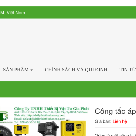
CM, Việt Nam
SẢN PHẨM
CHÍNH SÁCH VÀ QUI ĐỊNH
TIN T
Công tắc áp
Giá bán:
Liên hệ
Orion là một công ty