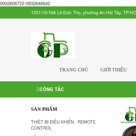
0932606722-0932648642
1331/15/16A Lê Đức Thọ, phường An Hội Tây, TP.H
TRANG CHỦ
GIỚI THIỆU
CÔNG TẮC
SẢN PHẨM
THIẾT BỊ ĐIỀU KHIỂN - REMOTE
CONTROL