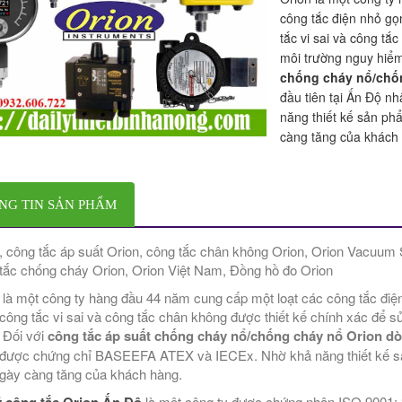
công tắc điện nhỏ gọ
tắc vi sai và công tắ
môi trường nguy hiểm
chống cháy nổ/chố
đầu tiên tại Ấn Độ 
năng thiết kế sản ph
càng tăng của khách
NG TIN SẢN PHẨM
, công tắc áp suất Orion, công tắc chân không Orion, Orion Vacuum S
tắc chống cháy Orion, Orion Việt Nam, Đồng hồ đo Orion
 là một công ty hàng đầu 44 năm cung cấp một loạt các công tắc điệ
 công tắc vi sai và công tắc chân không được thiết kế chính xác để 
 Đối với
công tắc áp suất chống cháy nổ/chống cháy nổ Orion d
được chứng chỉ BASEEFA ATEX và IECEx. Nhờ khả năng thiết kế sả
gày càng tăng của khách hàng.
ý công tắc Orion Ấn Độ
là một công ty được chứng nhận ISO 9001: 