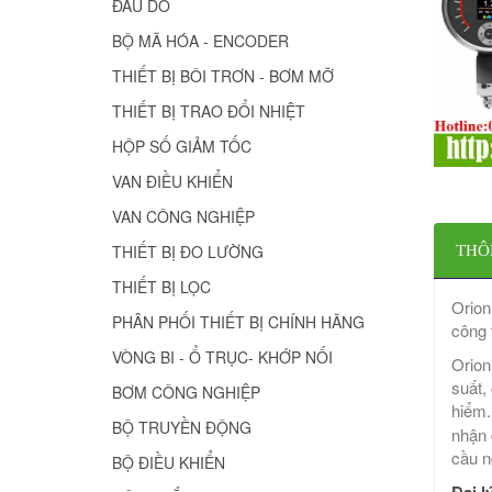
ĐẦU DÒ
BỘ MÃ HÓA - ENCODER
THIẾT BỊ BÔI TRƠN - BƠM MỠ
THIẾT BỊ TRAO ĐỔI NHIỆT
HỘP SỐ GIẢM TỐC
VAN ĐIỀU KHIỂN
VAN CÔNG NGHIỆP
THIẾT BỊ ĐO LƯỜNG
THÔ
THIẾT BỊ LỌC
Orion
PHÂN PHỐI THIẾT BỊ CHÍNH HÃNG
công 
VÒNG BI - Ổ TRỤC- KHỚP NỐI
Orion
suất,
BƠM CÔNG NGHIỆP
hiểm.
BỘ TRUYỀN ĐỘNG
nhận 
cầu n
BỘ ĐIỀU KHIỂN
Đại l