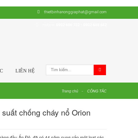
thietbinhanonggiaphat@gmail.com
Hotline:
0932 606 722 - 0932 648 642
ỨC
LIÊN HỆ
Trang chủ
CÔNG TẮC
 suất chống cháy nổ Orion
 hàng đầu Ấn Độ, đã có 44 năm cung cấp một loạt các