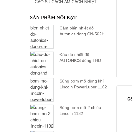
CAO SU CÁCH ÂM CÁCH NHIỆT
SẢN PHẨM NỔI BẬT
Cảm biến nhiệt độ
Autonics dòng CN-502H
Đầu dò nhiệt độ
AUTONICS dòng THD
Súng bơm mỡ dùng khí
Lincoln PowerLuber 1162
Cô
Súng bơm mỡ 2 chiều
Lincoln 1132