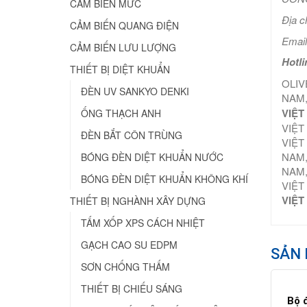
CẢM BIẾN MỨC
Địa c
CẢM BIẾN QUANG ĐIỆN
Email
CẢM BIẾN LƯU LƯỢNG
Hotli
THIẾT BỊ DIỆT KHUẨN
OLIV
ĐÈN UV SANKYO DENKI
NAM,
VIỆT
ỐNG THẠCH ANH
VIỆT
ĐÈN BẮT CÔN TRÙNG
VIỆT
NAM,
BÓNG ĐÈN DIỆT KHUẨN NƯỚC
NAM,
BÓNG ĐÈN DIỆT KHUẨN KHÔNG KHÍ
VIỆT
VIỆT
THIẾT BỊ NGHÀNH XÂY DỰNG
TẤM XỐP XPS CÁCH NHIỆT
GẠCH CAO SU EDPM
SẢN 
SƠN CHỐNG THẤM
THIẾT BỊ CHIẾU SÁNG
Bộ 