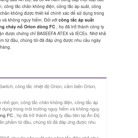
n, công tắc chân không điện, công tắc áp suất, công
c chân không được thiết kế chính xác để sử dụng trong
 và không nguy hiểm. Đối với
công tắc áp suất
ng cháy nổ Orion dòng FC
, họ đã trở thành công ty
nhận được chứng chỉ BASEEFA ATEX và IECEx. Nhờ khả
ẩm từ đầu, chúng tôi đã đáp ứng được nhu cầu ngày
 hàng.
witch, công tắc nhiệt độ Orion, cảm biến Orion,
n nhỏ gọn, công tắc chân không điện, công tắc áp
sử dụng trong môi trường nguy hiểm và không nguy
òng FC
, họ đã trở thành công ty đầu tiên tại Ấn Độ
n phẩm từ đầu, chúng tôi đã đáp ứng được nhu
2015 chuyên sản xuất các công tắc điện nhỏ như