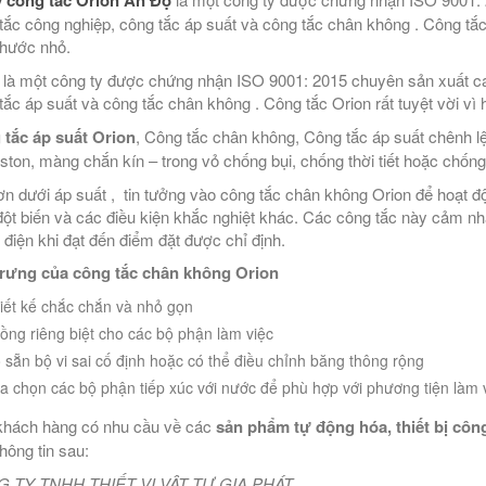
tắc công nghiệp, công tắc áp suất và công tắc chân không . Công tắc O
thước nhỏ.
 là một công ty được chứng nhận ISO 9001: 2015 chuyên sản xuất cá
tắc áp suất và công tắc chân không . Công tắc Orion rất tuyệt vời vì 
tắc áp suất Orion
, Công tắc chân không, Công tắc áp suất chênh l
piston, màng chắn kín – trong vỏ chống bụi, chống thời tiết hoặc chống
ơn dưới áp suất , tin tưởng vào công tắc chân không Orion để hoạt đ
đột biến và các điều kiện khắc nghiệt khác. Các công tắc này cảm n
điện khi đạt đến điểm đặt được chỉ định.
trưng của công tắc chân không Orion
iết kế chắc chắn và nhỏ gọn
ồng riêng biệt cho các bộ phận làm việc
 sẵn bộ vi sai cố định hoặc có thể điều chỉnh băng thông rộng
a chọn các bộ phận tiếp xúc với nước để phù hợp với phương tiện làm 
hách hàng có nhu cầu về các
sản phẩm tự động hóa, thiết bị công
thông tin sau:
 TY TNHH THIẾT VỊ VẬT TƯ GIA PHÁT