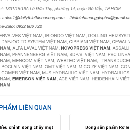
hỉ: 1331/15/16A Lê Đức Thọ, phường 14, quận Gò Vấp, TP.HCM
:
sales1@dailythietbinhanong.com
–
thietbinhanonggiaphat@gmail.
ne/Zalo: 0932 606 722
ERVALVES VIỆT NAM, IRIONDO VIỆT NAM, GOLLING HEIZSYS
 DAEJOO TD SYSTEM VIỆT NAM, CIPRIANI VIỆT NAM, CEWAL 
 NAM,
ALFA LAVAL VIỆT NAM,
NOVOPRESS VIỆT NAM
, ASSALU
 NAM, PFANNENBERG VIỆT NAM, SDP/SI VIỆT NAM, PBC LINE
 NAM, MENCOM VIỆT NAM, WEBTEC VIỆT NAM, TRANSDUCER
 POCLAIN VIỆT NAM, OMT VIỆT NAM, MICO ZF VIỆT NAM, CO
 COMER VIỆT NAM, M+S HYDRAULIC VIỆT NAM, HYDRAULICS
 NAM,
EMERSON VIỆT NAM
, ACE VIỆT NAM, HEIDENHAIN VIỆ
 NAM
PHẨM LIÊN QUAN
điều chỉnh dòng chảy một
Dòng sản phẩm Rơ le