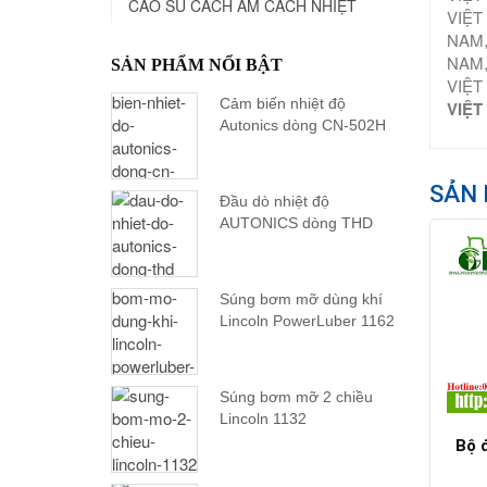
CAO SU CÁCH ÂM CÁCH NHIỆT
VIỆT
NAM,
NAM,
SẢN PHẨM NỔI BẬT
VIỆT
Cảm biến nhiệt độ
VIỆT
Autonics dòng CN-502H
SẢN 
Đầu dò nhiệt độ
AUTONICS dòng THD
Súng bơm mỡ dùng khí
Lincoln PowerLuber 1162
Súng bơm mỡ 2 chiều
Lincoln 1132
Bộ 