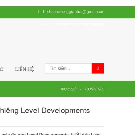
thietbinhanonggiaphat@gmail.com
Hotline:
0932 606 722 - 0932 648 642
ỨC
LIÊN HỆ
Trang chủ
CÔNG TẮC
ghiêng Level Developments
,
máy đo góc Level Developments
, thiết bị đo Level