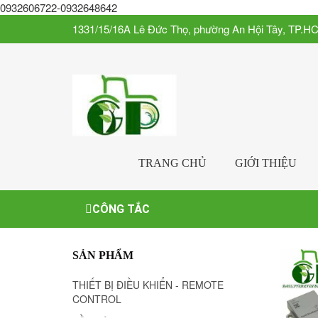
0932606722-0932648642
1331/15/16A Lê Đức Thọ, phường An Hội Tây, TP.H
TRANG CHỦ
GIỚI THIỆU
CÔNG TẮC
SẢN PHẨM
THIẾT BỊ ĐIỀU KHIỂN - REMOTE
CONTROL