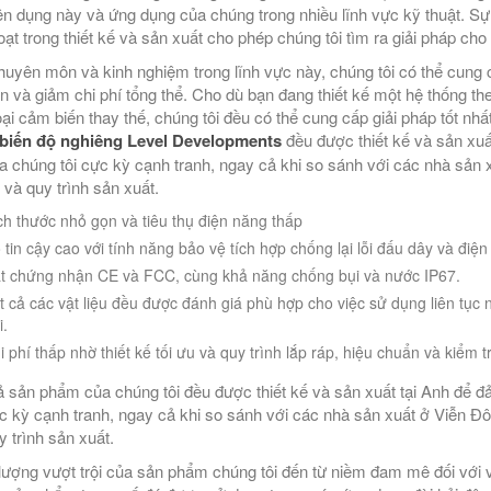
n dụng này và ứng dụng của chúng trong nhiều lĩnh vực kỹ thuật. Sự
hoạt trong thiết kế và sản xuất cho phép chúng tôi tìm ra giải pháp ch
huyên môn và kinh nghiệm trong lĩnh vực này, chúng tôi có thể cung 
ơn và giảm chi phí tổng thể. Cho dù bạn đang thiết kế một hệ thống t
oại cảm biến thay thế, chúng tôi đều có thể cung cấp giải pháp tốt n
biến độ nghiêng Level Developments
đều được thiết kế và sản xuấ
a chúng tôi cực kỳ cạnh tranh, ngay cả khi so sánh với các nhà sản x
và quy trình sản xuất.
ch thước nhỏ gọn và tiêu thụ điện năng thấp
 tin cậy cao với tính năng bảo vệ tích hợp chống lại lỗi đấu dây và điện
t chứng nhận CE và FCC, cùng khả năng chống bụi và nước IP67.
t cả các vật liệu đều được đánh giá phù hợp cho việc sử dụng liên tục n
i.
i phí thấp nhờ thiết kế tối ưu và quy trình lắp ráp, hiệu chuẩn và kiểm t
ả sản phẩm của chúng tôi đều được thiết kế và sản xuất tại Anh để đ
ực kỳ cạnh tranh, ngay cả khi so sánh với các nhà sản xuất ở Viễn Đô
y trình sản xuất.
lượng vượt trội của sản phẩm chúng tôi đến từ niềm đam mê đối với việ