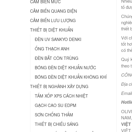
Nhiều
CẢM BIẾN MỨC
tố đư
CẢM BIẾN QUANG ĐIỆN
Chúng
CẢM BIẾN LƯU LƯỢNG
nghiê
thiết 
THIẾT BỊ DIỆT KHUẨN
Với c
ĐÈN UV SANKYO DENKI
tốt h
ỐNG THẠCH ANH
có th
ĐÈN BẮT CÔN TRÙNG
Quý k
theo 
BÓNG ĐÈN DIỆT KHUẨN NƯỚC
CÔNG
BÓNG ĐÈN DIỆT KHUẨN KHÔNG KHÍ
Địa c
THIẾT BỊ NGHÀNH XÂY DỰNG
Email
TẤM XỐP XPS CÁCH NHIỆT
Hotli
GẠCH CAO SU EDPM
OLIV
SƠN CHỐNG THẤM
NAM,
VIỆT
THIẾT BỊ CHIẾU SÁNG
VIỆT