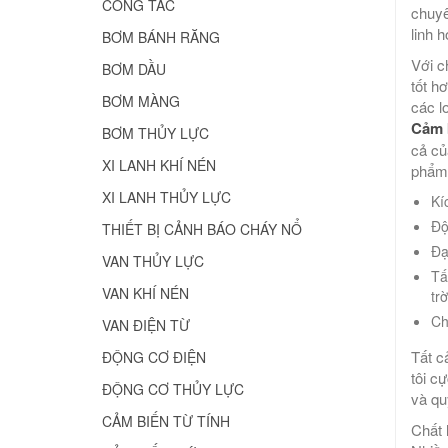
CÔNG TẮC
chuyê
linh 
BƠM BÁNH RĂNG
Với c
BƠM DẦU
tốt h
BƠM MÀNG
các l
Cảm 
BƠM THỦY LỰC
cả củ
XI LANH KHÍ NÉN
phẩm 
XI LANH THỦY LỰC
Kí
Độ
THIẾT BỊ CẢNH BÁO CHÁY NỔ
Đạ
VAN THỦY LỰC
Tấ
VAN KHÍ NÉN
trờ
Ch
VAN ĐIỆN TỪ
Tất c
ĐỘNG CƠ ĐIỆN
tôi c
ĐỘNG CƠ THỦY LỰC
và qu
CẢM BIẾN TỪ TÍNH
Chất 