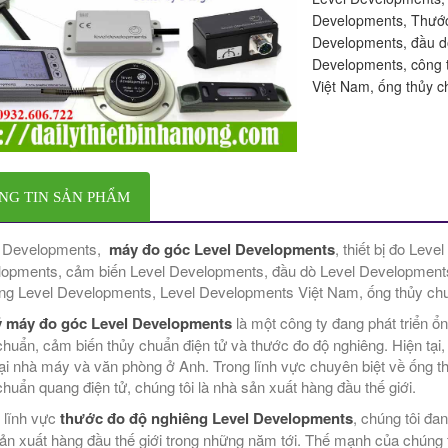
Developments, Thước
Developments, đầu d
Developments, công 
Việt Nam, ống thủy 
NG TIN SẢN PHẨM
l Developments,
máy đo góc Level Developments
, thiết bị đo Lev
opments, cảm biến Level Developments, đầu dò Level Developments
ng Level Developments, Level Developments Việt Nam, ống thủy ch
ý máy đo góc Level Developments
là một công ty đang phát triển ổn
chuẩn, cảm biến thủy chuẩn điện tử và thước đo độ nghiêng. Hiện tạ
tại nhà máy và văn phòng ở Anh. Trong lĩnh vực chuyên biệt về ống t
chuẩn quang điện tử, chúng tôi là nhà sản xuất hàng đầu thế giới.
 lĩnh vực
thước đo độ nghiêng Level Developments
, chúng tôi đa
ản xuất hàng đầu thế giới trong những năm tới. Thế mạnh của chúng t