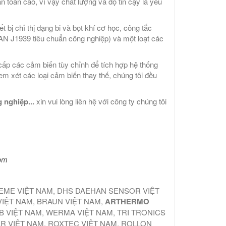
 toàn cao, vì vậy chất lượng và độ tin cậy là yếu
 bị chỉ thị dạng bi và bọt khí cơ học, công tắc
CAN J1939 tiêu chuẩn công nghiệp) và một loạt các
cấp các cảm biến tùy chỉnh để tích hợp hệ thống
m xét các loại cảm biến thay thế, chúng tôi đều
 nghiệp...
xin vui lòng liên hệ với công ty chúng tôi
com
TEME VIỆT NAM, DHS DAEHAN SENSOR VIỆT
VIỆT NAM, BRAUN VIỆT NAM,
ARTHERMO
B VIỆT NAM, WERMA VIỆT NAM, TRI TRONICS
AR VIỆT NAM, ROXTEC VIỆT NAM, ROLLON