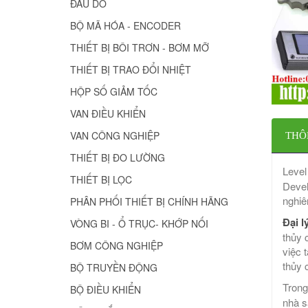
ĐẦU DÒ
BỘ MÃ HÓA - ENCODER
THIẾT BỊ BÔI TRƠN - BƠM MỠ
THIẾT BỊ TRAO ĐỔI NHIỆT
HỘP SỐ GIẢM TỐC
VAN ĐIỀU KHIỂN
VAN CÔNG NGHIỆP
THÔ
THIẾT BỊ ĐO LƯỜNG
Leve
THIẾT BỊ LỌC
Devel
nghiê
PHÂN PHỐI THIẾT BỊ CHÍNH HÃNG
Đại l
VÒNG BI - Ổ TRỤC- KHỚP NỐI
thủy 
BƠM CÔNG NGHIỆP
việc 
thủy 
BỘ TRUYỀN ĐỘNG
Trong
BỘ ĐIỀU KHIỂN
nhà s