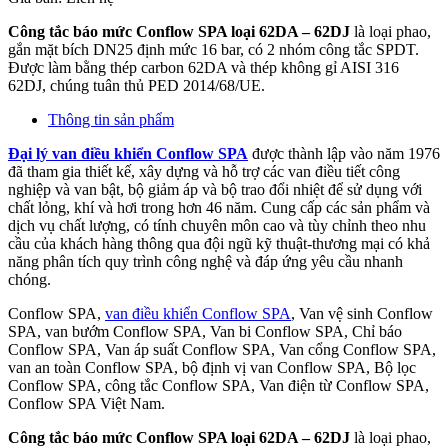
Công tắc báo mức Conflow SPA loại 62DA – 62DJ
là loại phao,
gắn mặt bích DN25 định mức 16 bar, có 2 nhóm công tắc SPDT.
Được làm bằng thép carbon 62DA và thép không gỉ AISI 316
62DJ, chúng tuân thủ PED 2014/68/UE.
Thông tin sản phẩm
Đại lý van điều khiển Conflow SPA
được thành lập vào năm 1976
đã tham gia thiết kế, xây dựng và hỗ trợ các van điều tiết công
nghiệp và van bật, bộ giảm áp và bộ trao đổi nhiệt để sử dụng với
chất lỏng, khí và hơi trong hơn 46 năm. Cung cấp các sản phẩm và
dịch vụ chất lượng, có tính chuyên môn cao và tùy chỉnh theo nhu
cầu của khách hàng thông qua đội ngũ kỹ thuật-thương mại có khả
năng phân tích quy trình công nghệ và đáp ứng yêu cầu nhanh
chóng.
Conflow SPA,
van điều khiển Conflow SPA
, Van vệ sinh Conflow
SPA, van bướm Conflow SPA, Van bi Conflow SPA, Chỉ báo
Conflow SPA, Van áp suất Conflow SPA, Van cổng Conflow SPA,
van an toàn Conflow SPA, bộ định vị van Conflow SPA, Bộ lọc
Conflow SPA, công tắc Conflow SPA, Van điện từ Conflow SPA,
Conflow SPA Việt Nam.
Công tắc báo mức Conflow SPA loại 62DA – 62DJ
là loại phao,