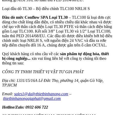
Loại đầu dò TL30 – Bộ điều chỉnh TLC100 NRLH S
Đầu dò mức Conflow SPA Loại TL30
– TLC100 là loại đơn cực
dùng cho chất lỏng dẫn điện, có nhiều chiều dài khác nhau và được
chế tạo với thân cách điện Loại TL30 PTFE và thân cách điện bằng
gốm Loại TLC100. Kết nối 3/8” Loại TL30 và 1/2” Loại TLC100,
tuân thủ PED 2014/68/EU. Các đầu dò được điều khiển bởi bộ điều
chỉnh mức loại NRLH S, với nguồn điện 24 VAC và đầu ra rơle
tiếp điểm chuyển đổi 16 A, chúng được gắn trên ổ cắm OCTAL.
Quý khách hàng có nhu cầu về các
sản phẩm tự động hóa, thiết
bị công nghiệp...
xin vui lòng liên hệ với công ty chúng tôi theo
thông tin sau:
CÔNG TY TNHH THIẾT VỊ VẬT TƯ GIA PHÁT
Địa chỉ: 1331/15/16A Lê Đức Thọ, phường 14, quận Gò Vấp,
TP.HCM
Email:
sales1@dailythietbinhanong.com
–
thietbinhanonggiaphat@gmail.com
Hotline/Zalo: 0932 606 722