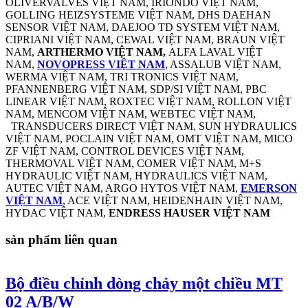
OLIVERVALVES VIỆT NAM, IRIONDO VIỆT NAM,
GOLLING HEIZSYSTEME VIỆT NAM, DHS DAEHAN
SENSOR VIỆT NAM, DAEJOO TD SYSTEM VIỆT NAM,
CIPRIANI VIỆT NAM, CEWAL VIỆT NAM, BRAUN VIỆT
NAM,
ARTHERMO VIỆT NAM,
ALFA LAVAL VIỆT
NAM,
NOVOPRESS VIỆT NAM
, ASSALUB VIỆT NAM,
WERMA VIỆT NAM, TRI TRONICS VIỆT NAM,
PFANNENBERG VIỆT NAM, SDP/SI VIỆT NAM, PBC
LINEAR VIỆT NAM, ROXTEC VIỆT NAM, ROLLON VIỆT
NAM, MENCOM VIỆT NAM, WEBTEC VIỆT NAM,
TRANSDUCERS DIRECT VIỆT NAM, SUN HYDRAULICS
VIỆT NAM, POCLAIN VIỆT NAM, OMT VIỆT NAM, MICO
ZF VIỆT NAM, CONTROL DEVICES VIỆT NAM,
THERMOVAL VIỆT NAM, COMER VIỆT NAM, M+S
HYDRAULIC VIỆT NAM, HYDRAULICS VIỆT NAM,
AUTEC VIỆT NAM, ARGO HYTOS VIỆT NAM,
EMERSON
VIỆT NAM
, ACE VIỆT NAM, HEIDENHAIN VIỆT NAM,
HYDAC VIỆT NAM,
ENDRESS HAUSER VIỆT NAM
sản phẩm liên quan
Bộ điều chỉnh dòng chảy một chiều MT
02 A/B/W