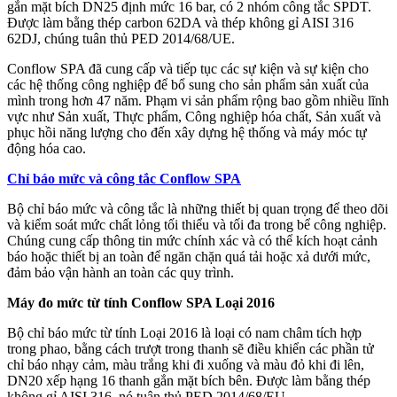
gắn mặt bích DN25 định mức 16 bar, có 2 nhóm công tắc SPDT.
Được làm bằng thép carbon 62DA và thép không gỉ AISI 316
62DJ, chúng tuân thủ PED 2014/68/UE.
Conflow SPA đã cung cấp và tiếp tục các sự kiện và sự kiện cho
các hệ thống công nghiệp để bổ sung cho sản phẩm sản xuất của
mình trong hơn 47 năm. Phạm vi sản phẩm rộng bao gồm nhiều lĩnh
vực như Sản xuất, Thực phẩm, Công nghiệp hóa chất, Sản xuất và
phục hồi năng lượng cho đến xây dựng hệ thống và máy móc tự
động hóa cao.
Chỉ báo mức và công tắc Conflow SPA
Bộ chỉ báo mức và công tắc là những thiết bị quan trọng để theo dõi
và kiểm soát mức chất lỏng tối thiểu và tối đa trong bể công nghiệp.
Chúng cung cấp thông tin mức chính xác và có thể kích hoạt cảnh
báo hoặc thiết bị an toàn để ngăn chặn quá tải hoặc xả dưới mức,
đảm bảo vận hành an toàn các quy trình.
Máy đo mức từ tính Conflow SPA Loại 2016
Bộ chỉ báo mức từ tính Loại 2016 là loại có nam châm tích hợp
trong phao, bằng cách trượt trong thanh sẽ điều khiển các phần tử
chỉ báo nhạy cảm, màu trắng khi đi xuống và màu đỏ khi đi lên,
DN20 xếp hạng 16 thanh gắn mặt bích bên. Được làm bằng thép
không gỉ AISI 316, nó tuân thủ PED 2014/68/EU.