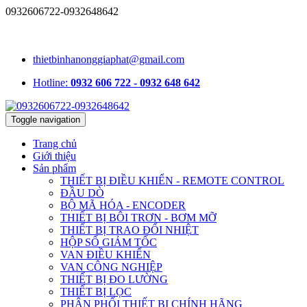
0932606722-0932648642
1331/15/16A Lê Đức Thọ, phường An Hội Tây, TP.HCM, Việt
Nam
thietbinhanonggiaphat@gmail.com
Hotline:
0932 606 722 - 0932 648 642
Toggle navigation
Trang chủ
Giới thiệu
Sản phẩm
THIẾT BỊ ĐIỀU KHIỂN - REMOTE CONTROL
ĐẦU DÒ
BỘ MÃ HÓA - ENCODER
THIẾT BỊ BÔI TRƠN - BƠM MỠ
THIẾT BỊ TRAO ĐỔI NHIỆT
HỘP SỐ GIẢM TỐC
VAN ĐIỀU KHIỂN
VAN CÔNG NGHIỆP
THIẾT BỊ ĐO LƯỜNG
THIẾT BỊ LỌC
PHÂN PHỐI THIẾT BỊ CHÍNH HÃNG