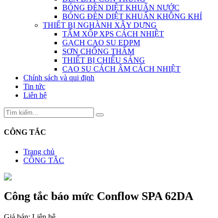
BÓNG ĐÈN DIỆT KHUẨN NƯỚC
BÓNG ĐÈN DIỆT KHUẨN KHÔNG KHÍ
THIẾT BỊ NGHÀNH XÂY DỰNG
TẤM XỐP XPS CÁCH NHIỆT
GẠCH CAO SU EDPM
SƠN CHỐNG THẤM
THIẾT BỊ CHIẾU SÁNG
CAO SU CÁCH ÂM CÁCH NHIỆT
Chính sách và qui định
Tin tức
Liên hệ
CÔNG TẮC
Trang chủ
CÔNG TẮC
Công tắc báo mức Conflow SPA 62DA
Giá bán:
Liên hệ