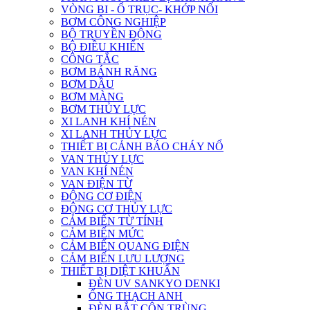
VÒNG BI - Ổ TRỤC- KHỚP NỐI
BƠM CÔNG NGHIỆP
BỘ TRUYỀN ĐỘNG
BỘ ĐIỀU KHIỂN
CÔNG TẮC
BƠM BÁNH RĂNG
BƠM DẦU
BƠM MÀNG
BƠM THỦY LỰC
XI LANH KHÍ NÉN
XI LANH THỦY LỰC
THIẾT BỊ CẢNH BÁO CHÁY NỔ
VAN THỦY LỰC
VAN KHÍ NÉN
VAN ĐIỆN TỪ
ĐỘNG CƠ ĐIỆN
ĐỘNG CƠ THỦY LỰC
CẢM BIẾN TỪ TÍNH
CẢM BIẾN MỨC
CẢM BIẾN QUANG ĐIỆN
CẢM BIẾN LƯU LƯỢNG
THIẾT BỊ DIỆT KHUẨN
ĐÈN UV SANKYO DENKI
ỐNG THẠCH ANH
ĐÈN BẮT CÔN TRÙNG