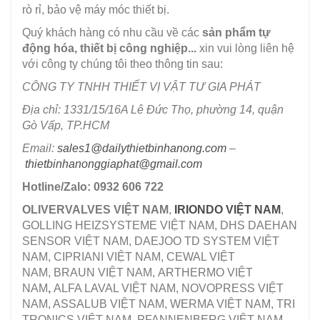
rò rỉ, bảo vệ máy móc thiết bị.
Quý khách hàng có nhu cầu về các
sản phẩm tự
động hóa, thiết bị công nghiệp...
xin vui lòng liên hệ
với công ty chúng tôi theo thông tin sau:
CÔNG TY TNHH THIẾT VỊ VẬT TƯ GIA PHÁT
Địa chỉ: 1331/15/16A Lê Đức Thọ, phường 14, quận
Gò Vấp, TP.HCM
Email:
sales1@dailythietbinhanong.com
–
thietbinhanonggiaphat@gmail.com
Hotline/Zalo: 0932 606 722
OLIVERVALVES VIỆT NAM
,
IRIONDO VIỆT NAM
,
GOLLING HEIZSYSTEME VIỆT NAM, DHS DAEHAN
SENSOR VIỆT NAM, DAEJOO TD SYSTEM VIỆT
NAM, CIPRIANI VIỆT NAM, CEWAL VIỆT
NAM, BRAUN VIỆT NAM, ARTHERMO VIỆT
NAM
,
ALFA LAVAL VIỆT NAM, NOVOPRESS VIỆT
NAM, ASSALUB VIỆT NAM, WERMA VIỆT NAM, TRI
TRONICS VIỆT NAM, PFANNENBERG VIỆT NAM,