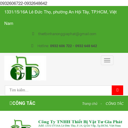
0932606722-0932648642
1331/15/16A Lê Đức Thọ, phường An Hội Tây, TP.HCM, Việt
Nam
thietbinhanonggiaphat@gmail.com
Hotline:
0932 606 722 - 0932 648 642
Toggle
navigation
CÔNG TẮC
Trang chủ
CÔNG TẮC