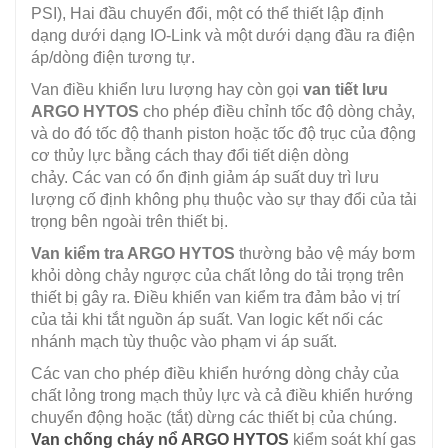
PSI), Hai đầu chuyển đổi, một có thể thiết lập định
dạng dưới dạng IO-Link và một dưới dạng đầu ra điện
áp/dòng điện tương tự.
Van điều khiển lưu lượng hay còn gọi
van tiết lưu
ARGO HYTOS
cho phép điều chỉnh tốc độ dòng chảy,
và do đó tốc độ thanh piston hoặc tốc độ trục của động
cơ thủy lực bằng cách thay đổi tiết diện dòng
chảy. Các van có ổn định giảm áp suất duy trì lưu
lượng cố định không phụ thuộc vào sự thay đổi của tải
trọng bên ngoài trên thiết bị.
Van kiểm tra ARGO HYTOS
thường bảo vệ máy bơm
khỏi dòng chảy ngược của chất lỏng do tải trọng trên
thiết bị gây ra. Điều khiển van kiểm tra đảm bảo vị trí
của tải khi tắt nguồn áp suất. Van logic kết nối các
nhánh mạch tùy thuộc vào phạm vi áp suất.
Các van cho phép điều khiển hướng dòng chảy của
chất lỏng trong mạch thủy lực và cả điều khiển hướng
chuyển động hoặc (tắt) dừng các thiết bị của chúng.
Van chống cháy nổ ARGO HYTOS
kiểm soát khí gas