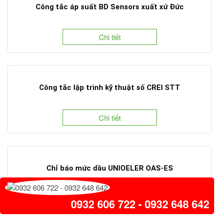
Công tắc áp suất BD Sensors xuất xứ Đức
Chi tiết
Công tắc lập trình kỹ thuật số CREI STT
Chi tiết
Chỉ báo mức dầu UNIOELER OAS-ES
Chi tiết
0932 606 722 - 0932 648 642