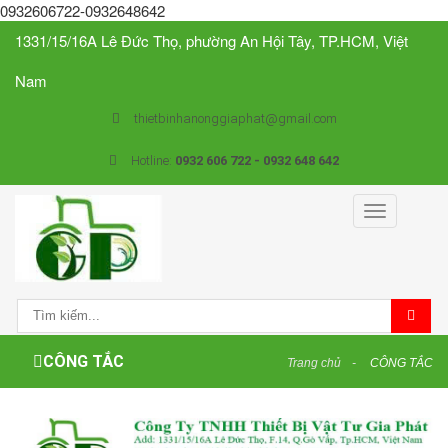
0932606722-0932648642
1331/15/16A Lê Đức Thọ, phường An Hội Tây, TP.HCM, Việt
Nam
thietbinhanonggiaphat@gmail.com
Hotline:
0932 606 722 - 0932 648 642
Toggle
navigation
CÔNG TẮC
Trang chủ
CÔNG TẮC