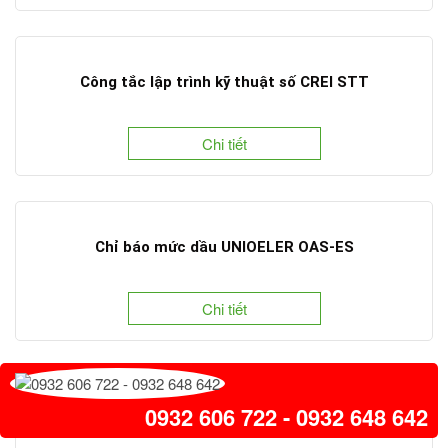
Công tắc lập trình kỹ thuật số CREI STT
Chi tiết
Chỉ báo mức dầu UNIOELER OAS-ES
Chi tiết
0932 606 722 - 0932 648 642
Công tắc ZEZ SILKO