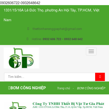
0932606722-0932648642
1331/15/16A Lê Đức Thọ, phường An Hội Tây, TP.HCM, Việt
Nam
thietbinhanonggiaphat@gmail.com
Hotline:
0932 606 722 - 0932 648 642
Toggle
navigation
BƠM CÔNG NGHIỆP
Trang chủ
BƠM CÔNG NGHIỆP