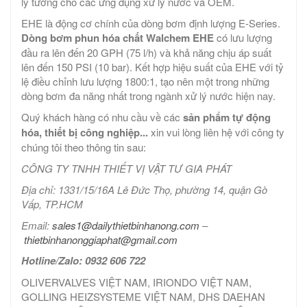
lý tưởng cho các ứng dụng xử lý nước và OEM.
EHE là động cơ chính của dòng bơm định lượng E-Series.
Dòng bơm phun hóa chất Walchem EHE
có lưu lượng
đầu ra lên đến 20 GPH (75 l/h) và khả năng chịu áp suất
lên đến 150 PSI (10 bar). Kết hợp hiệu suất của EHE với tỷ
lệ điều chỉnh lưu lượng 1800:1, tạo nên một trong những
dòng bơm đa năng nhất trong ngành xử lý nước hiện nay.
Quý khách hàng có nhu cầu về các
sản phẩm tự động
hóa, thiết bị công nghiệp...
xin vui lòng liên hệ với công ty
chúng tôi theo thông tin sau:
CÔNG TY TNHH THIẾT VỊ VẬT TƯ GIA PHÁT
Địa chỉ: 1331/15/16A Lê Đức Thọ, phường 14, quận Gò
Vấp, TP.HCM
Email:
sales1@dailythietbinhanong.com
–
thietbinhanonggiaphat@gmail.com
Hotline/Zalo: 0932 606 722
OLIVERVALVES VIỆT NAM, IRIONDO VIỆT NAM,
GOLLING HEIZSYSTEME VIỆT NAM, DHS DAEHAN