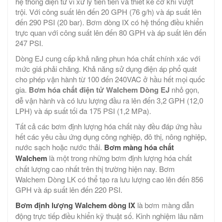
hệ thống điện tử vi xử lý tiên tiến và thiết kế cơ khí vượt
trội. Với công suất lên đến 20 GPH (76 g/h) và áp suất lên
đến 290 PSI (20 bar). Bơm dòng IX có hệ thống điều khiển
trực quan với công suất lên đến 80 GPH và áp suất lên đến
247 PSI.
Dòng EJ cung cấp khả năng phun hóa chất chính xác với
mức giá phải chăng. Khả năng sử dụng điện áp phổ quát
cho phép vận hành từ 100 đến 240VAC ở hầu hết mọi quốc
gia.
Bơm hóa chất điện tử Walchem Dòng EJ
nhỏ gọn,
dễ vận hành và có lưu lượng đầu ra lên đến 3,2 GPH (12,0
LPH) và áp suất tối đa 175 PSI (1,2 MPa).
Tất cả các bơm định lượng hóa chất này đều đáp ứng hầu
hết các yêu cầu ứng dụng công nghiệp, đô thị, nông nghiệp,
nước sạch hoặc nước thải.
Bơm màng hóa chất
Walchem
​​là một trong những bơm định lượng hóa chất
chất lượng cao nhất trên thị trường hiện nay. Bơm
Walchem Dòng LK có thể tạo ra lưu lượng cao lên đến 856
GPH và áp suất lên đến 220 PSI.
Bơm định lượng Walchem dòng IX
là bơm màng dẫn
động trực tiếp điều khiển kỹ thuật số. Kinh nghiệm lâu năm