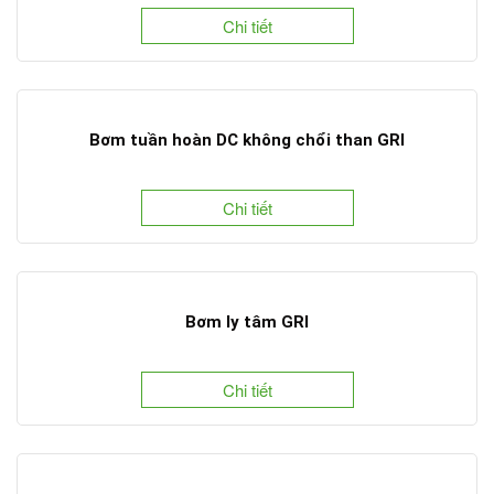
Chi tiết
Bơm tuần hoàn DC không chổi than GRI
Chi tiết
Bơm ly tâm GRI
Chi tiết