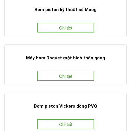
Bơm piston kỹ thuật số Moog
Chi tiết
Máy bơm Roquet mặt bích thân gang
Chi tiết
Bơm piston Vickers dòng PVQ
Chi tiết