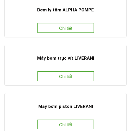
Bơm ly tâm ALPHA POMPE
Chi tiết
Máy bơm trục vít LIVERANI
Chi tiết
Máy bơm piston LIVERANI
Chi tiết