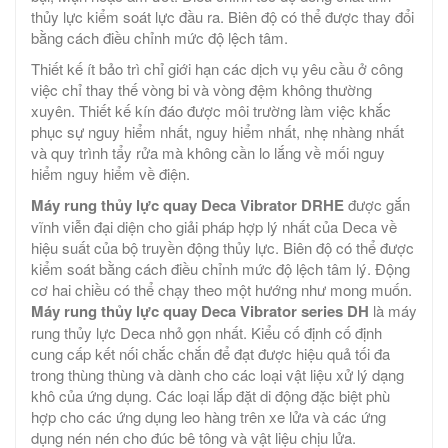
thủy lực kiểm soát lực đầu ra. Biên độ có thể được thay đổi
bằng cách điều chỉnh mức độ lệch tâm.
Thiết kế ít bảo trì chỉ giới hạn các dịch vụ yêu cầu ở công
việc chỉ thay thế vòng bi và vòng đệm không thường
xuyên. Thiết kế kín đáo được môi trường làm việc khắc
phục sự nguy hiểm nhất, nguy hiểm nhất, nhẹ nhàng nhất
và quy trình tẩy rửa mà không cần lo lắng về mối nguy
hiểm nguy hiểm về điện.
Máy rung thủy lực quay Deca Vibrator DRHE
được gắn
vĩnh viễn đại diện cho giải pháp hợp lý nhất của Deca về
hiệu suất của bộ truyền động thủy lực. Biên độ có thể được
kiểm soát bằng cách điều chỉnh mức độ lệch tâm lý. Động
cơ hai chiều có thể chạy theo một hướng như mong muốn.
Máy rung thủy lực quay Deca Vibrator series DH
là máy
rung thủy lực Deca nhỏ gọn nhất. Kiểu cố định cố định
cung cấp kết nối chắc chắn để đạt được hiệu quả tối đa
trong thùng thùng và dành cho các loại vật liệu xử lý dạng
khô của ứng dụng. Các loại lắp đặt di động đặc biệt phù
hợp cho các ứng dụng leo hàng trên xe lửa và các ứng
dụng nén nén cho đúc bê tông và vật liệu chịu lửa.