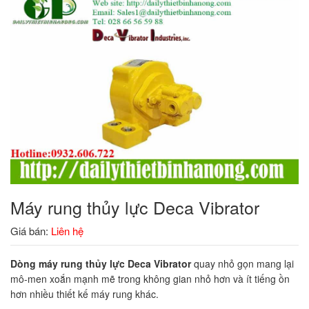
Máy rung thủy lực Deca Vibrator
Giá bán:
Liên hệ
Dòng máy rung thủy lực Deca Vibrator
quay nhỏ gọn mang lại
mô-men xoắn mạnh mẽ trong không gian nhỏ hơn và ít tiếng ồn
hơn nhiều thiết kế máy rung khác.