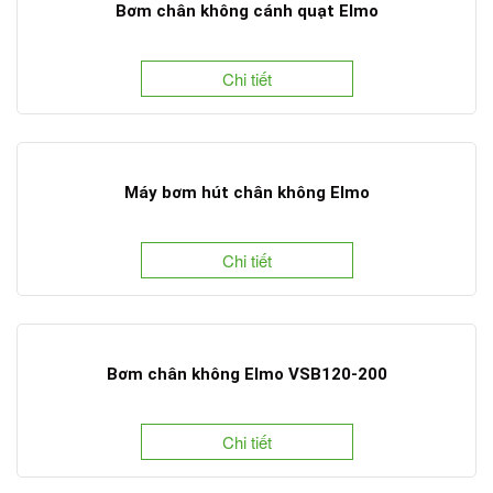
Bơm chân không cánh quạt Elmo
Chi tiết
Máy bơm hút chân không Elmo
Chi tiết
Bơm chân không Elmo VSB120-200
Chi tiết