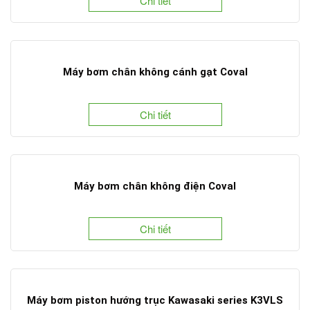
Chi tiết
Máy bơm chân không cánh gạt Coval
Chi tiết
Máy bơm chân không điện Coval
Chi tiết
Máy bơm piston hướng trục Kawasaki series K3VLS