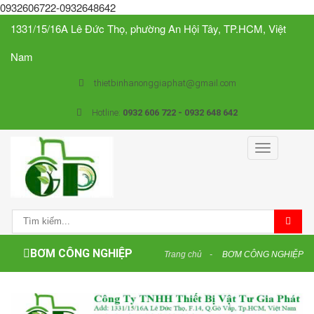
0932606722-0932648642
1331/15/16A Lê Đức Thọ, phường An Hội Tây, TP.HCM, Việt
Nam
thietbinhanonggiaphat@gmail.com
Hotline:
0932 606 722 - 0932 648 642
Toggle
navigation
BƠM CÔNG NGHIỆP
Trang chủ
BƠM CÔNG NGHIỆP