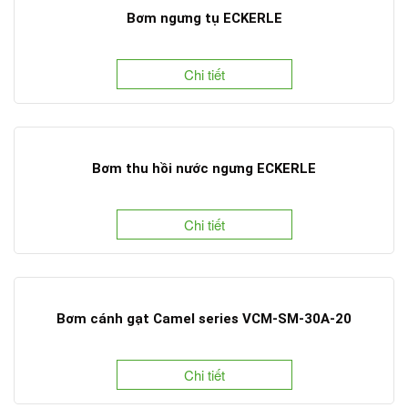
Bơm ngưng tụ ECKERLE
Chi tiết
Bơm thu hồi nước ngưng ECKERLE
Chi tiết
Bơm cánh gạt Camel series VCM-SM-30A-20
Chi tiết