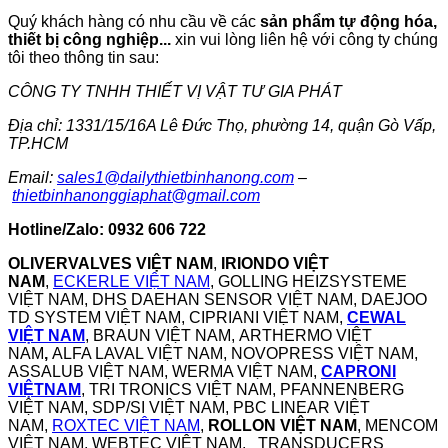
Quý khách hàng có nhu cầu về các
sản phẩm tự động hóa,
thiết bị công nghiệp...
xin vui lòng liên hệ với công ty chúng
tôi theo thông tin sau:
CÔNG TY TNHH THIẾT VỊ VẬT TƯ GIA PHÁT
Địa chỉ: 1331/15/16A Lê Đức Thọ, phường 14, quận Gò Vấp,
TP.HCM
Email:
sales1@dailythietbinhanong.com
–
thietbinhanonggiaphat@gmail.com
Hotline/Zalo: 0932 606 722
OLIVERVALVES VIỆT NAM
,
IRIONDO VIỆT
NAM
,
ECKERLE VIỆT NAM
, GOLLING HEIZSYSTEME
VIỆT NAM, DHS DAEHAN SENSOR VIỆT NAM, DAEJOO
TD SYSTEM VIỆT NAM, CIPRIANI VIỆT NAM,
CEWAL
VIỆT NAM
, BRAUN VIỆT NAM, ARTHERMO VIỆT
NAM
,
ALFA LAVAL VIỆT NAM, NOVOPRESS VIỆT NAM,
ASSALUB VIỆT NAM, WERMA VIỆT NAM,
CAPRONI
VIỆTNAM
, TRI TRONICS VIỆT NAM, PFANNENBERG
VIỆT NAM, SDP/SI VIỆT NAM, PBC LINEAR VIỆT
NAM,
ROXTEC VIỆT NAM
,
ROLLON VIỆT NAM
, MENCOM
VIỆT NAM, WEBTEC VIỆT NAM, TRANSDUCERS