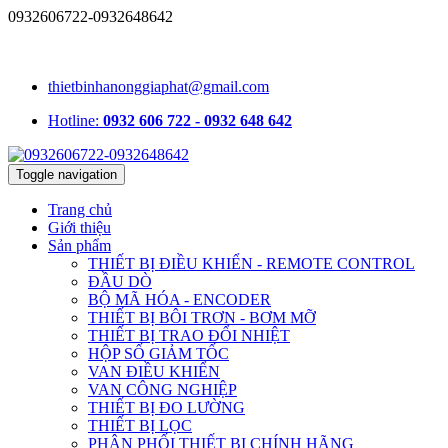
0932606722-0932648642
1331/15/16A Lê Đức Thọ, phường An Hội Tây, TP.HCM, Việt
Nam
thietbinhanonggiaphat@gmail.com
Hotline:
0932 606 722 - 0932 648 642
Toggle navigation
Trang chủ
Giới thiệu
Sản phẩm
THIẾT BỊ ĐIỀU KHIỂN - REMOTE CONTROL
ĐẦU DÒ
BỘ MÃ HÓA - ENCODER
THIẾT BỊ BÔI TRƠN - BƠM MỠ
THIẾT BỊ TRAO ĐỔI NHIỆT
HỘP SỐ GIẢM TỐC
VAN ĐIỀU KHIỂN
VAN CÔNG NGHIỆP
THIẾT BỊ ĐO LƯỜNG
THIẾT BỊ LỌC
PHÂN PHỐI THIẾT BỊ CHÍNH HÃNG