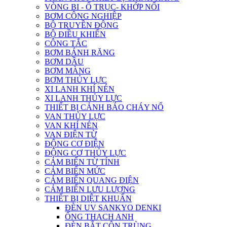
VÒNG BI - Ổ TRỤC- KHỚP NỐI
BƠM CÔNG NGHIỆP
BỘ TRUYỀN ĐỘNG
BỘ ĐIỀU KHIỂN
CÔNG TẮC
BƠM BÁNH RĂNG
BƠM DẦU
BƠM MÀNG
BƠM THỦY LỰC
XI LANH KHÍ NÉN
XI LANH THỦY LỰC
THIẾT BỊ CẢNH BÁO CHÁY NỔ
VAN THỦY LỰC
VAN KHÍ NÉN
VAN ĐIỆN TỪ
ĐỘNG CƠ ĐIỆN
ĐỘNG CƠ THỦY LỰC
CẢM BIẾN TỪ TÍNH
CẢM BIẾN MỨC
CẢM BIẾN QUANG ĐIỆN
CẢM BIẾN LƯU LƯỢNG
THIẾT BỊ DIỆT KHUẨN
ĐÈN UV SANKYO DENKI
ỐNG THẠCH ANH
ĐÈN BẮT CÔN TRÙNG