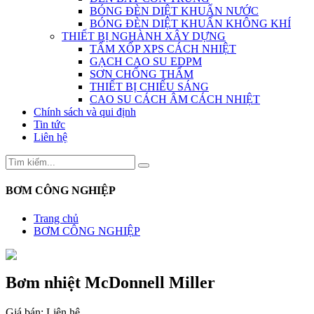
BÓNG ĐÈN DIỆT KHUẨN NƯỚC
BÓNG ĐÈN DIỆT KHUẨN KHÔNG KHÍ
THIẾT BỊ NGHÀNH XÂY DỰNG
TẤM XỐP XPS CÁCH NHIỆT
GẠCH CAO SU EDPM
SƠN CHỐNG THẤM
THIẾT BỊ CHIẾU SÁNG
CAO SU CÁCH ÂM CÁCH NHIỆT
Chính sách và qui định
Tin tức
Liên hệ
BƠM CÔNG NGHIỆP
Trang chủ
BƠM CÔNG NGHIỆP
Bơm nhiệt McDonnell Miller
Giá bán:
Liên hệ