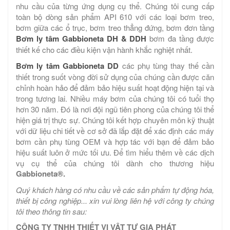
nhu cầu của từng ứng dụng cụ thể. Chúng tôi cung cấp
toàn bộ dòng sản phẩm API 610 với các loại bơm treo,
bơm giữa các ổ trục, bơm treo thẳng đứng, bơm đơn tầng
Bơm ly tâm Gabbioneta DH & DDH
bơm đa tầng được
thiết kế cho các điều kiện vận hành khắc nghiệt nhất.
Bơm ly tâm Gabbioneta DD
các phụ tùng thay thế cần
thiết trong suốt vòng đời sử dụng của chúng cần được căn
chỉnh hoàn hảo để đảm bảo hiệu suất hoạt động hiện tại và
trong tương lai. Nhiều máy bơm của chúng tôi có tuổi thọ
hơn 30 năm. Đó là nơi đội ngũ tiên phong của chúng tôi thể
hiện giá trị thực sự. Chúng tôi kết hợp chuyên môn kỹ thuật
với dữ liệu chi tiết về cơ sở đã lắp đặt để xác định các máy
bơm cần phụ tùng OEM và hợp tác với bạn để đảm bảo
hiệu suất luôn ở mức tối ưu. Để tìm hiểu thêm về các dịch
vụ cụ thể của chúng tôi dành cho thương hiệu
Gabbioneta®.
Quý khách hàng có nhu cầu về các sản phẩm tự động hóa,
thiết bị công nghiệp... xin vui lòng liên hệ với công ty chúng
tôi theo thông tin sau:
CÔNG TY TNHH THIẾT VỊ VẬT TƯ GIA PHÁT