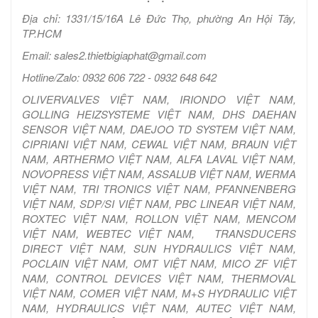
Địa chỉ: 1331/15/16A Lê Đức Thọ, phường An Hội Tây,
TP.HCM
Email: sales2.thietbigiaphat@gmail.com
Hotline/Zalo: 0932 606 722 - 0932 648 642
OLIVERVALVES VIỆT NAM, IRIONDO VIỆT NAM,
GOLLING HEIZSYSTEME VIỆT NAM, DHS DAEHAN
SENSOR VIỆT NAM, DAEJOO TD SYSTEM VIỆT NAM,
CIPRIANI VIỆT NAM, CEWAL VIỆT NAM, BRAUN VIỆT
NAM, ARTHERMO VIỆT NAM, ALFA LAVAL VIỆT NAM,
NOVOPRESS VIỆT NAM, ASSALUB VIỆT NAM, WERMA
VIỆT NAM, TRI TRONICS VIỆT NAM, PFANNENBERG
VIỆT NAM, SDP/SI VIỆT NAM, PBC LINEAR VIỆT NAM,
ROXTEC VIỆT NAM, ROLLON VIỆT NAM, MENCOM
VIỆT NAM, WEBTEC VIỆT NAM, TRANSDUCERS
DIRECT VIỆT NAM, SUN HYDRAULICS VIỆT NAM,
POCLAIN VIỆT NAM, OMT VIỆT NAM, MICO ZF VIỆT
NAM, CONTROL DEVICES VIỆT NAM, THERMOVAL
VIỆT NAM, COMER VIỆT NAM, M+S HYDRAULIC VIỆT
NAM, HYDRAULICS VIỆT NAM, AUTEC VIỆT NAM,