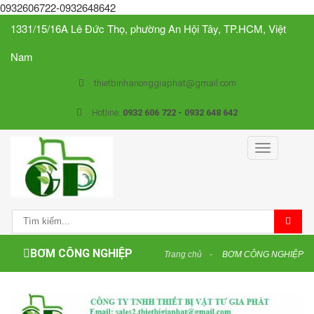
0932606722-0932648642
1331/15/16A Lê Đức Thọ, phường An Hội Tây, TP.HCM, Việt
Nam
thietbinhanonggiaphat@gmail.com
Hotline:
0932 606 722 - 0932 648 642
Toggle
navigation
BƠM CÔNG NGHIỆP
Trang chủ
BƠM CÔNG NGHIỆP