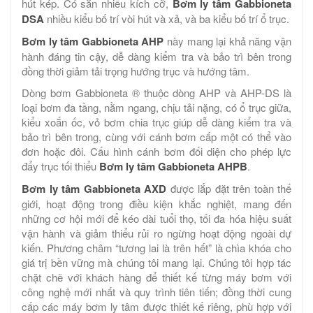
hút kép. Có sẵn nhiều kích cỡ,
Bơm ly tâm Gabbioneta
DSA
nhiều kiểu bố trí vòi hút và xả, và ba kiểu bố trí ổ trục.
Bơm ly tâm Gabbioneta AHP
này mang lại khả năng vận
hành đáng tin cậy, dễ dàng kiểm tra và bảo trì bên trong
đồng thời giảm tải trọng hướng trục và hướng tâm.
Dòng bơm Gabbioneta ® thuộc dòng AHP và AHP-DS là
loại bơm đa tầng, nằm ngang, chịu tải nặng, có ổ trục giữa,
kiểu xoắn ốc, vỏ bơm chia trục giúp dễ dàng kiểm tra và
bảo trì bên trong, cùng với cánh bơm cấp một có thể vào
đơn hoặc đôi. Cấu hình cánh bơm đối diện cho phép lực
đẩy trục tối thiểu
Bơm ly tâm Gabbioneta AHPB
.
Bơm ly tâm Gabbioneta AXD
được lắp đặt trên toàn thế
giới, hoạt động trong điều kiện khắc nghiệt, mang đến
những cơ hội mới để kéo dài tuổi thọ, tối đa hóa hiệu suất
vận hành và giảm thiểu rủi ro ngừng hoạt động ngoài dự
kiến. Phương châm “tương lai là trên hết” là chìa khóa cho
giá trị bền vững mà chúng tôi mang lại. Chúng tôi hợp tác
chặt chẽ với khách hàng để thiết kế từng máy bơm với
công nghệ mới nhất và quy trình tiên tiến; đồng thời cung
cấp các máy bơm ly tâm được thiết kế riêng, phù hợp với