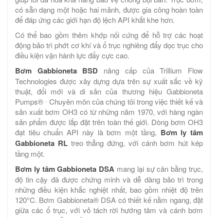
có sẵn dạng một hoặc hai mảnh, được gia công hoàn toàn
để đáp ứng các giới hạn độ lệch API khắt khe hơn.
Có thể bao gồm thêm khớp nối cứng để hỗ trợ các hoạt
động bảo trì phớt cơ khí và ổ trục nghiêng đẩy dọc trục cho
điều kiện vận hành lực đẩy cực cao.
Bơm Gabbioneta BSD
nâng cấp của Trillium Flow
Technologies được xây dựng dựa trên sự xuất sắc về kỹ
thuật, đổi mới và di sản của thương hiệu Gabbioneta
.
Pumps®
Chuyên môn của chúng tôi trong việc thiết kế và
sản xuất bơm OH3 có từ những năm 1970, với hàng ngàn
sản phẩm được lắp đặt trên toàn thế giới. Dòng bơm OH3
đạt tiêu chuẩn API này là bơm một tầng,
Bơm ly tâm
Gabbioneta RL
treo thẳng đứng, với cánh bơm hút kép
tầng một.
Bơm ly tâm Gabbioneta DSA
mang lại sự cân bằng trục,
độ tin cậy đã được chứng minh và dễ dàng bảo trì trong
những điều kiện khắc nghiệt nhất, bao gồm nhiệt độ trên
120°C. Bơm Gabbioneta® DSA có thiết kế nằm ngang, đặt
giữa các ổ trục, với vỏ tách rời hướng tâm và cánh bơm