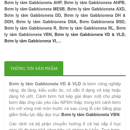
Bơm ly tâm Gabbioneta AHP
,
Bơm ly tâm Gabbioneta AHPB
,
Bơm ly tâm Gabbioneta MESB
,
Bơm ly tâm Gabbioneta AXD
,
Bơm ly tâm Gabbioneta DD
,
Bơm ly tâm Gabbioneta DH &
DDH
,
Bơm ly tâm Gabbioneta DSA
,
Bơm Gabbioneta BSD
,
Bơm ly tâm Gabbioneta R
,
Bơm ly tâm Gabbioneta RL
,
Bơm
ly tâm Gabbioneta VBN
, Bơm ly tâm Gabbioneta VD & VLD,
Bơm ly tâm Gabbioneta VI,…
THÔNG TIN SẢN PHẨM
Bơm ly tâm Gabbioneta VD & VLD
là bơm công nghiệp
nặng, đa tầng, kiểu xoắn ốc, có sẵn ở dạng vỏ kép hoặc
dạng hố ướt. Cánh bơm hút kép giai đoạn một cho phép
bơm đáp ứng các yêu cầu NPSH thấp, trong khi cánh bơm
kín với vòng mài mòn trước và sau cùng lỗ cân bằng giúp
giảm thiểu lực đẩy dọc trục
Bơm ly tâm Gabbioneta VBN
.
Các rãnh và bộ phận chuyển hướng ở cả hai nắp ổ trục
giúp tối đa hóa khả năng bảo vệ chống bụi bẩn. Trục bơm,