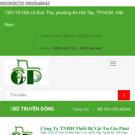
0932606722-0932648642
1331/15/16A Lê Đức Thọ, phường An Hội Tây, TP.HCM, Việt
Nam
thietbinhanonggiaphat@gmail.com
Hotline:
0932 606 722 - 0932 648 642
Toggle
navigation
BỘ TRUYỀN ĐỘNG
Trang chủ
BỘ TRUYỀN ĐỘNG