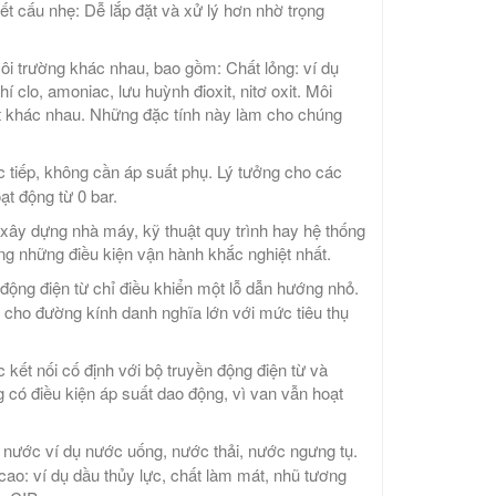
t cấu nhẹ: Dễ lắp đặt và xử lý hơn nhờ trọng
ôi trường khác nhau, bao gồm: Chất lỏng: ví dụ
í clo, amoniac, lưu huỳnh đioxit, nitơ oxit. Môi
oxit khác nhau. Những đặc tính này làm cho chúng
 tiếp, không cần áp suất phụ. Lý tưởng cho các
t động từ 0 bar.
ng xây dựng nhà máy, kỹ thuật quy trình hay hệ thống
rong những điều kiện vận hành khắc nghiệt nhất.
động điện từ chỉ điều khiển một lỗ dẫn hướng nhỏ.
 cho đường kính danh nghĩa lớn với mức tiêu thụ
ết nối cố định với bộ truyền động điện từ và
g có điều kiện áp suất dao động, vì van vẫn hoạt
 nước ví dụ nước uống, nước thải, nước ngưng tụ.
 cao: ví dụ dầu thủy lực, chất làm mát, nhũ tương