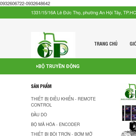
0932606722-0932648642
1331/15/16A Lê Đức Thọ, phường An Hội Tây, TP.H
TRANG CHỦ
GI
BỘ TRUYỀN ĐỘNG
SẢN PHẨM
THIẾT BỊ ĐIỀU KHIỂN - REMOTE
CONTROL
ĐẦU DÒ
BỘ MÃ HÓA - ENCODER
THIẾT BỊ BÔI TRƠN - BƠM MỠ