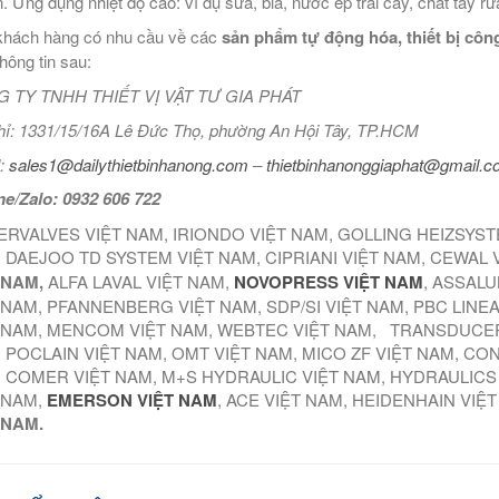
. Ứng dụng nhiệt độ cao: ví dụ sữa, bia, nước ép trái cây, chất tẩy rử
hách hàng có nhu cầu về các
sản phẩm tự động hóa, thiết bị công
thông tin sau:
 TY TNHH THIẾT VỊ VẬT TƯ GIA PHÁT
hỉ: 1331/15/16A Lê Đức Thọ, phường An Hội Tây, TP.HCM
:
sales1@dailythietbinhanong.com
–
thietbinhanonggiaphat@gmail.
ne/Zalo: 0932 606 722
ERVALVES VIỆT NAM, IRIONDO VIỆT NAM, GOLLING HEIZSYS
 DAEJOO TD SYSTEM VIỆT NAM, CIPRIANI VIỆT NAM, CEWAL 
 NAM,
ALFA LAVAL VIỆT NAM,
NOVOPRESS VIỆT NAM
, ASSALU
 NAM, PFANNENBERG VIỆT NAM, SDP/SI VIỆT NAM, PBC LINE
 NAM, MENCOM VIỆT NAM, WEBTEC VIỆT NAM, TRANSDUCER
 POCLAIN VIỆT NAM, OMT VIỆT NAM, MICO ZF VIỆT NAM, CO
 COMER VIỆT NAM, M+S HYDRAULIC VIỆT NAM, HYDRAULICS
 NAM,
EMERSON VIỆT NAM
, ACE VIỆT NAM, HEIDENHAIN VIỆ
 NAM.