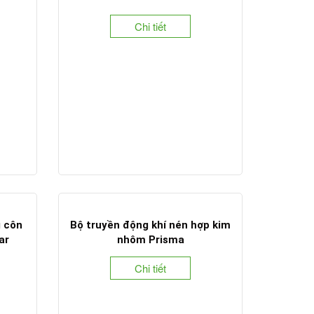
Chi tiết
g côn
Bộ truyền động khí nén hợp kim
ar
nhôm Prisma
Chi tiết