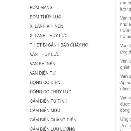
mạnh.
BƠM MÀNG
lượng
BƠM THỦY LỰC
Van n
như a
XI LANH KHÍ NÉN
trườn
XI LANH THỦY LỰC
trở n
THIẾT BỊ CẢNH BÁO CHÁY NỔ
Van t
ứng d
VAN THỦY LỰC
Van k
VAN KHÍ NÉN
chiết
VAN ĐIỆN TỪ
Van 
Áp su
ĐỘNG CƠ ĐIỆN
năng 
ĐỘNG CƠ THỦY LỰC
Van v
CẢM BIẾN TỪ TÍNH
được 
động 
CẢM BIẾN MỨC
Ứng 
CẢM BIẾN QUANG ĐIỆN
Axit 
CẢM BIẾN LƯU LƯỢNG