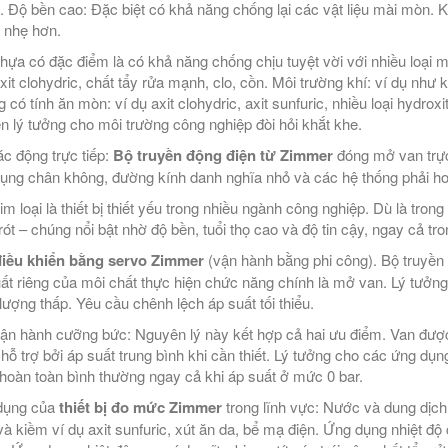
 Độ bền cao: Đặc biệt có khả năng chống lại các vật liệu mài mòn. Kế
 nhẹ hơn.
hựa có đặc điểm là có khả năng chống chịu tuyệt vời với nhiều loại m
xit clohydric, chất tẩy rửa mạnh, clo, cồn. Môi trường khí: ví dụ như kh
g có tính ăn mòn: ví dụ axit clohydric, axit sunfuric, nhiều loại hydr
ên lý tưởng cho môi trường công nghiệp đòi hỏi khắt khe.
ác động trực tiếp:
Bộ truyền động điện từ Zimmer
đóng mở van trực
ụng chân không, đường kính danh nghĩa nhỏ và các hệ thống phải hoạ
im loại là thiết bị thiết yếu trong nhiều ngành công nghiệp. Dù là tro
 rót – chúng nổi bật nhờ độ bền, tuổi thọ cao và độ tin cậy, ngay cả t
điều khiển bằng servo Zimmer
(vận hành bằng phi công). Bộ truyền 
ất riêng của môi chất thực hiện chức năng chính là mở van. Lý tưởng
lượng thấp. Yêu cầu chênh lệch áp suất tối thiểu.
ận hành cưỡng bức: Nguyên lý này kết hợp cả hai ưu điểm. Van được k
hỗ trợ bởi áp suất trung bình khi cần thiết. Lý tưởng cho các ứng dụn
hoàn toàn bình thường ngay cả khi áp suất ở mức 0 bar.
dụng của
thiết bị đo mức Zimmer
trong lĩnh vực: Nước và dung dịch
và kiềm ví dụ axit sunfuric, xút ăn da, bể mạ điện. Ứng dụng nhiệt độ