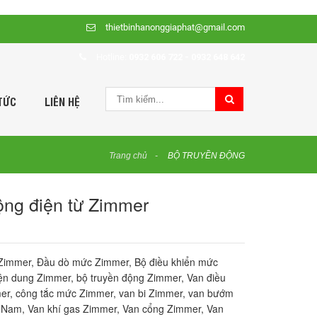
thietbinhanonggiaphat@gmail.com
Hotline:
0932 606 722 - 0932 648 642
TỨC
LIÊN HỆ
Trang chủ
BỘ TRUYỀN ĐỘNG
ộng điện từ Zimmer
 Zimmer, Đầu dò mức Zimmer, Bộ điều khiển mức
ện dung Zimmer, bộ truyền động Zimmer, Van điều
mer, công tắc mức Zimmer, van bi Zimmer, van bướm
 Nam, Van khí gas Zimmer, Van cổng Zimmer, Van