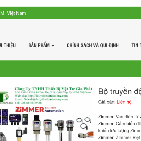
CM, Việt Nam
ỚI THIỆU
SẢN PHẨM
CHÍNH SÁCH VÀ QUI ĐỊNH
TIN 
Bộ truyền đ
Giá bán:
Liên hệ
Zimmer, Van điện từ
Zimmer, Cảm biến đi
khiển lưu lượng Zim
Zimmer, Zimmer Việt