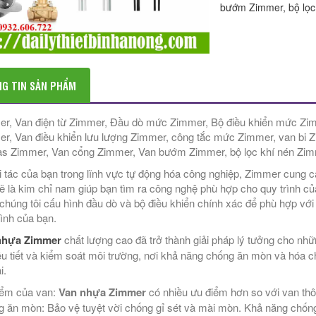
bướm Zimmer, bộ lọc
G TIN SẢN PHẨM
r, Van điện từ Zimmer, Đầu dò mức Zimmer, Bộ điều khiển mức Zim
r, Van điều khiển lưu lượng Zimmer, công tắc mức Zimmer, van bi
as Zimmer, Van cổng Zimmer, Van bướm Zimmer, bộ lọc khí nén Zim
i tác của bạn trong lĩnh vực tự động hóa công nghiệp, Zimmer cung c
ẽ là kim chỉ nam giúp bạn tìm ra công nghệ phù hợp cho quy trình c
 chúng tôi cấu hình đầu dò và bộ điều khiển chính xác để phù hợp với 
rình của bạn.
nhựa Zimmer
chất lượng cao đã trở thành giải pháp lý tưởng cho nh
ều tiết và kiểm soát môi trường, nơi khả năng chống ăn mòn và hóa chấ
i.
ểm của van:
Van nhựa Zimmer
có nhiều ưu điểm hơn so với van thô
 ăn mòn: Bảo vệ tuyệt vời chống gỉ sét và mài mòn. Khả năng chống