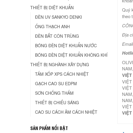
khoan
THIẾT BỊ DIỆT KHUẨN
Quý k
theo 
ĐÈN UV SANKYO DENKI
CÔNG
ỐNG THẠCH ANH
Địa c
ĐÈN BẮT CÔN TRÙNG
Email
BÓNG ĐÈN DIỆT KHUẨN NƯỚC
Hotli
BÓNG ĐÈN DIỆT KHUẨN KHÔNG KHÍ
OLIV
THIẾT BỊ NGHÀNH XÂY DỰNG
NAM,
TẤM XỐP XPS CÁCH NHIỆT
VIỆT
VIỆT
GẠCH CAO SU EDPM
VIỆT
SƠN CHỐNG THẤM
NAM,
NAM,
THIẾT BỊ CHIẾU SÁNG
VIỆT
CAO SU CÁCH ÂM CÁCH NHIỆT
VIỆT
SẢN PHẨM NỔI BẬT