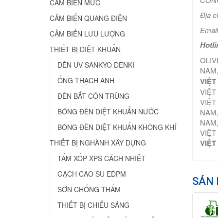
CẢM BIẾN MỨC
Địa c
CẢM BIẾN QUANG ĐIỆN
Email
CẢM BIẾN LƯU LƯỢNG
Hotli
THIẾT BỊ DIỆT KHUẨN
OLIV
ĐÈN UV SANKYO DENKI
NAM,
ỐNG THẠCH ANH
VIỆT
VIỆT
ĐÈN BẮT CÔN TRÙNG
VIỆT
BÓNG ĐÈN DIỆT KHUẨN NƯỚC
NAM,
NAM,
BÓNG ĐÈN DIỆT KHUẨN KHÔNG KHÍ
VIỆT
THIẾT BỊ NGHÀNH XÂY DỰNG
VIỆT
TẤM XỐP XPS CÁCH NHIỆT
GẠCH CAO SU EDPM
SẢN 
SƠN CHỐNG THẤM
THIẾT BỊ CHIẾU SÁNG