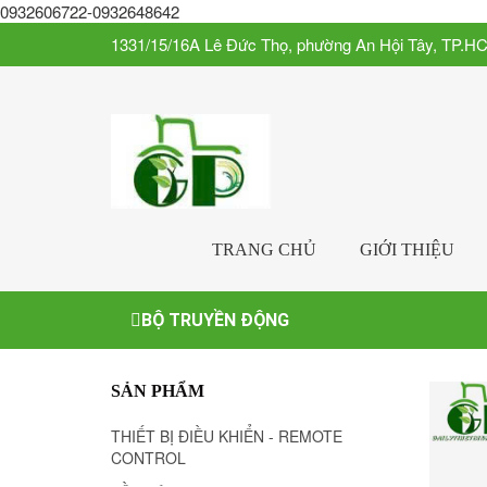
0932606722-0932648642
1331/15/16A Lê Đức Thọ, phường An Hội Tây, TP.H
TRANG CHỦ
GIỚI THIỆU
BỘ TRUYỀN ĐỘNG
SẢN PHẨM
THIẾT BỊ ĐIỀU KHIỂN - REMOTE
CONTROL