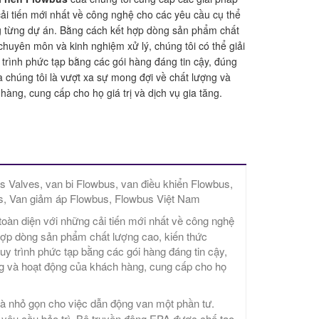
cải tiến mới nhất về công nghệ cho các yêu cầu cụ thể
g từng dự án. Bằng cách kết hợp dòng sản phẩm chất
c chuyên môn và kinh nghiệm xử lý, chúng tôi có thể giải
 trình phức tạp bằng các gói hàng đáng tin cậy, đúng
a chúng tôi là vượt xa sự mong đợi về chất lượng và
àng, cung cấp cho họ giá trị và dịch vụ gia tăng.
 Valves, van bi Flowbus, van điều khiển Flowbus,
s, Van giảm áp Flowbus, Flowbus Việt Nam
toàn diện với những cải tiến mới nhất về công nghệ
ợp dòng sản phẩm chất lượng cao, kiến ​​thức
uy trình phức tạp bằng các gói hàng đáng tin cậy,
ợng và hoạt động của khách hàng, cung cấp cho họ
à nhỏ gọn cho việc dẫn động van một phần tư.
yêu cầu bảo trì. Bộ truyền động EPA được chế tạo