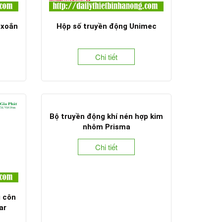
 xoắn
Hộp số truyền động Unimec
Chi tiết
Bộ truyền động khí nén hợp kim
nhôm Prisma
Chi tiết
g côn
ar