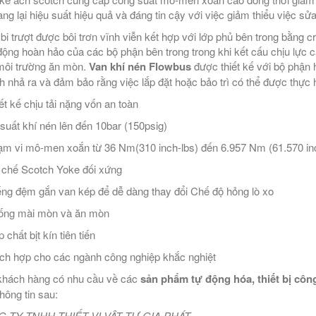
ng lại hiệu suất hiệu quả và đáng tin cậy với việc giảm thiểu việc sử
bi trượt được bôi trơn vĩnh viễn kết hợp với lớp phủ bên trong bằn
động hoàn hảo của các bộ phận bên trong trong khi kết cấu chịu lực 
môi trường ăn mòn.
Van khí nén Flowbus
được thiết kế với bộ phận 
nh nhả ra và đảm bảo rằng việc lắp đặt hoặc bảo trì có thể được thực 
t kế chịu tải nặng vốn an toàn
uất khí nén lên đến 10bar (150psig)
 vi mô-men xoắn từ 36 Nm(310 inch-lbs) đến 6.957 Nm (61.570 inc
hế Scotch Yoke đối xứng
g đệm gắn van kép để dễ dàng thay đổi Chế độ hỏng lò xo
ng mài mòn và ăn mòn
chất bịt kín tiên tiến
h hợp cho các ngành công nghiệp khắc nghiệt
hách hàng có nhu cầu về các
sản phẩm tự động hóa, thiết bị công
thông tin sau:
 TY TNHH THIẾT VỊ VẬT TƯ GIA PHÁT