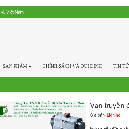
CM, Việt Nam
SẢN PHẨM
CHÍNH SÁCH VÀ QUI ĐỊNH
TIN T
Van truyền 
Giá bán:
Liên hệ
Van truyền động kh