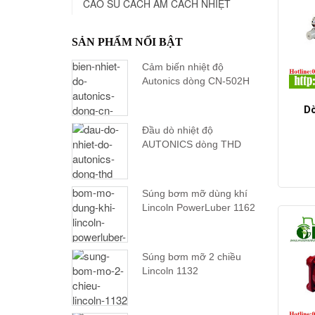
CAO SU CÁCH ÂM CÁCH NHIỆT
SẢN PHẨM NỔI BẬT
Cảm biến nhiệt độ
Autonics dòng CN-502H
Dò
Đầu dò nhiệt độ
AUTONICS dòng THD
Súng bơm mỡ dùng khí
Lincoln PowerLuber 1162
Súng bơm mỡ 2 chiều
Lincoln 1132