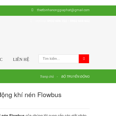
thietbinhanonggiaphat@gmail.com
Hotline:
0932 606 722 - 0932 648 642
ỨC
LIÊN HỆ
Trang chủ
BỘ TRUYỀN ĐỘNG
động khí nén Flowbus
í nén Flowbus
của chúng tôi cung cấp các giải pháp