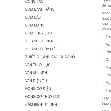
CÔNG TẮC
để ma
BƠM BÁNH RĂNG
Vòng 
BƠM DẦU
hoạt 
khỏi 
BƠM MÀNG
vô tì
BƠM THỦY LỰC
ㆍThiế
XI LANH KHÍ NÉN
ㆍÁp s
XI LANH THỦY LỰC
ㆍPhạm
THIẾT BỊ CẢNH BÁO CHÁY NỔ
ㆍCơ c
VAN THỦY LỰC
ㆍMiến
VAN KHÍ NÉN
ㆍChố
VAN ĐIỆN TỪ
ㆍHợp 
ĐỘNG CƠ ĐIỆN
ㆍThíc
ĐỘNG CƠ THỦY LỰC
Quý k
theo 
CẢM BIẾN TỪ TÍNH
CÔNG