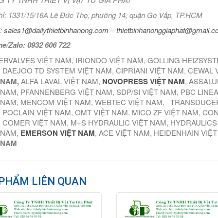
hỉ: 1331/15/16A Lê Đức Thọ, phường 14, quận Gò Vấp, TP.HCM
:
sales1@dailythietbinhanong.com
–
thietbinhanonggiaphat@gmail.
ne/Zalo: 0932 606 722
ERVALVES VIỆT NAM, IRIONDO VIỆT NAM, GOLLING HEIZSYS
 DAEJOO TD SYSTEM VIỆT NAM, CIPRIANI VIỆT NAM, CEWAL 
 NAM,
ALFA LAVAL VIỆT NAM,
NOVOPRESS VIỆT NAM
, ASSALU
 NAM, PFANNENBERG VIỆT NAM, SDP/SI VIỆT NAM, PBC LINE
 NAM, MENCOM VIỆT NAM, WEBTEC VIỆT NAM, TRANSDUCER
 POCLAIN VIỆT NAM, OMT VIỆT NAM, MICO ZF VIỆT NAM, CO
 COMER VIỆT NAM, M+S HYDRAULIC VIỆT NAM, HYDRAULICS
 NAM,
EMERSON VIỆT NAM
, ACE VIỆT NAM, HEIDENHAIN VIỆ
 NAM
PHẨM LIÊN QUAN