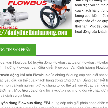
toàn diện với những 
của khách hàng tron
lượng cao, kiến ​​thứ
quyết các vấn đề quy
thời hạn. Mục tiêu củ
hoạt động của khách h
NG TIN SẢN PHẨM
us, van Flowbus, bộ truyền động Flowbus, actuator Flowbus, Flowbus
ịnh hướng Flowbus, van điều khiển Flowbus, Van định hướng Flowbu
truyền động khí nén Flowbus
của chúng tôi cung cấp các giải pháp 
ác yêu cầu cụ thể của khách hàng trong từng dự án. Bằng cách kết h
n môn và kinh nghiệm xử lý, chúng tôi có thể giải quyết các vấn đề q
thời hạn. Mục tiêu của chúng tôi là vượt xa sự mong đợi về chất lư
ị và dịch vụ gia tăng.
ruyền động Flowbus dòng EPA
cung cấp các giải pháp chắc chắn v
 kế ách scotch cung cấp công suất mô-men xoắn cao đồng thời giảm 