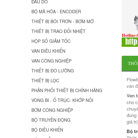
ĐẦU DÒ
BỘ MÃ HÓA - ENCODER
THIẾT BỊ BÔI TRƠN - BƠM MỠ
THIẾT BỊ TRAO ĐỔI NHIỆT
HỘP SỐ GIẢM TỐC
VAN ĐIỀU KHIỂN
VAN CÔNG NGHIỆP
THÔ
THIẾT BỊ ĐO LƯỜNG
Flowb
THIẾT BỊ LỌC
van đ
PHÂN PHỐI THIẾT BỊ CHÍNH HÃNG
Van 
VÒNG BI - Ổ TRỤC- KHỚP NỐI
cho c
chuyê
BƠM CÔNG NGHIỆP
đúng 
BỘ TRUYỀN ĐỘNG
giá tr
BỘ ĐIỀU KHIỂN
Bộ t
Thiết