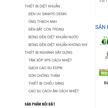
VIỆT
THIẾT BỊ DIỆT KHUẨN
ĐÈN UV SANKYO DENKI
ỐNG THẠCH ANH
SẢN 
ĐÈN BẮT CÔN TRÙNG
BÓNG ĐÈN DIỆT KHUẨN NƯỚC
BÓNG ĐÈN DIỆT KHUẨN KHÔNG KHÍ
THIẾT BỊ NGHÀNH XÂY DỰNG
TẤM XỐP XPS CÁCH NHIỆT
GẠCH CAO SU EDPM
SƠN CHỐNG THẤM
THIẾT BỊ CHIẾU SÁNG
Dò
CAO SU CÁCH ÂM CÁCH NHIỆT
SẢN PHẨM NỔI BẬT