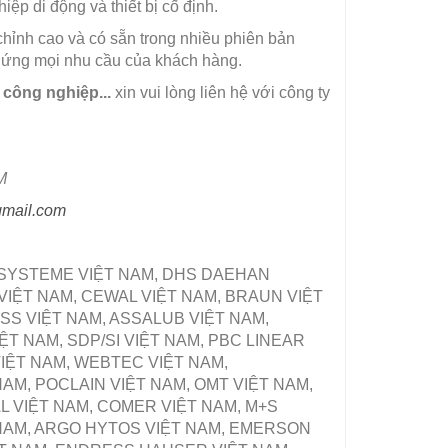
ệp di động và thiết bị cố định.
hỉnh cao và có sẵn trong nhiều phiên bản
p ứng mọi nhu cầu của khách hàng.
 công nghiệp...
xin vui lòng liên hệ với công ty
M
gmail.com
ZSYSTEME VIỆT NAM, DHS DAEHAN
VIỆT NAM, CEWAL VIỆT NAM, BRAUN VIỆT
SS VIỆT NAM, ASSALUB VIỆT NAM,
T NAM, SDP/SI VIỆT NAM, PBC LINEAR
IỆT NAM, WEBTEC VIỆT NAM,
M, POCLAIN VIỆT NAM, OMT VIỆT NAM,
L VIỆT NAM, COMER VIỆT NAM, M+S
 NAM, ARGO HYTOS VIỆT NAM, EMERSON