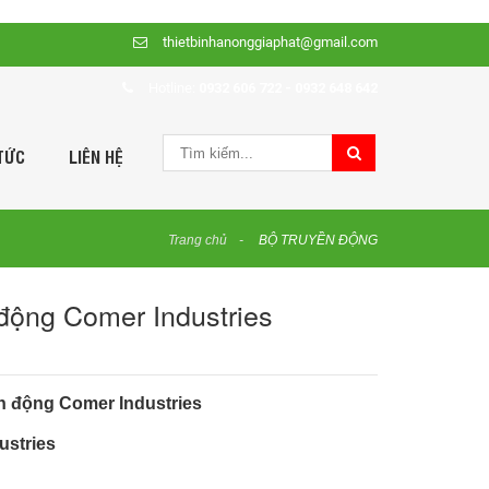
thietbinhanonggiaphat@gmail.com
Hotline:
0932 606 722 - 0932 648 642
TỨC
LIÊN HỆ
Trang chủ
BỘ TRUYỀN ĐỘNG
 động Comer Industries
ền động
Comer Industries
ustries