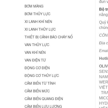
đun v
BƠM MÀNG
Bộ t
BƠM THỦY LỰC
nâng 
XI LANH KHÍ NÉN
Quý 
chúng
XI LANH THỦY LỰC
CÔNG
THIẾT BỊ CẢNH BÁO CHÁY NỔ
Địa 
VAN THỦY LỰC
Emai
VAN KHÍ NÉN
Hotl
VAN ĐIỆN TỪ
OLI
ĐỘNG CƠ ĐIỆN
SENS
ĐỘNG CƠ THỦY LỰC
NAM
WERM
CẢM BIẾN TỪ TÍNH
VIỆT
CẢM BIẾN MỨC
TRA
MICO
CẢM BIẾN QUANG ĐIỆN
HYDR
CẢM BIẾN LƯU LƯỢNG