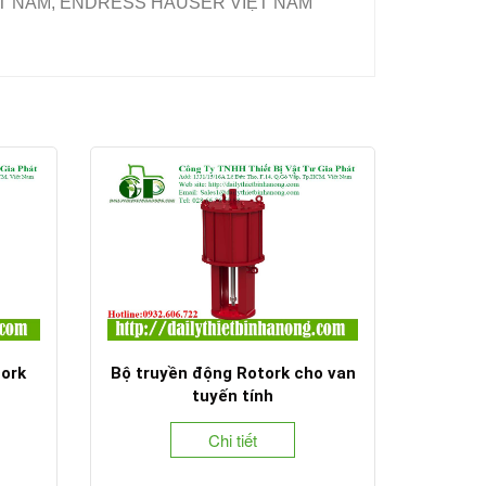
IỆT NAM, ENDRESS HAUSER VIỆT NAM
tork
Bộ truyền động Rotork cho van
tuyến tính
Chi tiết