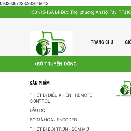
0932606722-0932648642
1331/15/16A Lê Đức Thọ, phường An Hội Tây, TP.H
TRANG CHỦ
GI
BỘ TRUYỀN ĐỘNG
SẢN PHẨM
THIẾT BỊ ĐIỀU KHIỂN - REMOTE
CONTROL
ĐẦU DÒ
BỘ MÃ HÓA - ENCODER
THIẾT BỊ BÔI TRƠN - BƠM MỠ