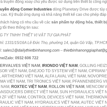
à truyền động xoay chủ yếu được sử dụng trên thiết bị công nghi
ruyền động Comer Industries
dòng Planetary Drive được tùy c
cao. Kỹ thuật ứng dụng và khả năng thiết kế cao cho phép đá
khách hàng có nhu cầu về các
sản phẩm tự động hóa, thiết bị
 tôi theo thông tin sau:
 TY TNHH THIẾT VỊ VẬT TƯ GIA PHÁT
chỉ: 1331/15/16A Lê Đức Thọ, phường 14, quận Gò Vấp, TP.HC
l:
sales1@dailythietbinhanong.com
–
thietbinhanonggiaphat@
ine/Zalo: 0932 606 722
VERVALVES VIỆT NAM
,
IRIONDO VIỆT NAM
, GOLLING HEI
OR VIỆT NAM, DAEJOO TD SYSTEM VIỆT NAM, CIPRIANI 
, ARTHERMO VIỆT NAM
,
ALFA LAVAL VIỆT NAM, NOVOPRE
A VIỆT NAM, TRI TRONICS VIỆT NAM, PFANNENBERG VIỆ
 NAM,
ROXTEC VIỆT NAM
,
ROLLON VIỆT NAM
, MENCOM V
NSDUCERS DIRECT VIỆT NAM, SUN HYDRAULICS VIỆT NA
 ZF VIỆT NAM, CONTROL DEVICES VIỆT NAM, THERMOVA
AULIC VIỆT NAM, HYDRAULICS VIỆT NAM, AUTEC VIỆT