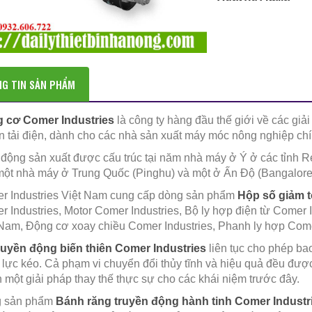
G TIN SẢN PHẨM
 cơ Comer Industries
là công ty hàng đầu thế giới về các giả
n tải điện, dành cho các nhà sản xuất máy móc nông nghiệp ch
động sản xuất được cấu trúc tại năm nhà máy ở Ý ở các tỉnh 
một nhà máy ở Trung Quốc (Pinghu) và một ở Ấn Độ (Bangalore
r Industries Việt Nam cung cấp dòng sản phẩm
Hộp số giảm t
 Industries, Motor Comer Industries, Bộ ly hợp điện từ Comer 
 Nam, Động cơ xoay chiều Comer Industries, Phanh ly hợp Come
ruyền động biến thiên Comer Industries
liên tục cho phép ba
lực kéo. Cả phạm vi chuyển đổi thủy tĩnh và hiệu quả đều được
 một giải pháp thay thế thực sự cho các khái niệm trước đây.
 sản phẩm
Bánh răng truyền động hành tinh Comer Industr