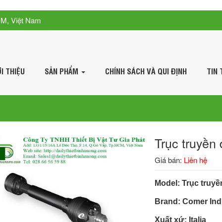
CM, Việt Nam
ỚI THIỆU
SẢN PHẨM
CHÍNH SÁCH VÀ QUI ĐỊNH
TIN 
Trục truyền
Giá bán:
Liên hệ
Model: Trục truy
Brand:
Comer Ind
Xuất xứ: Italia