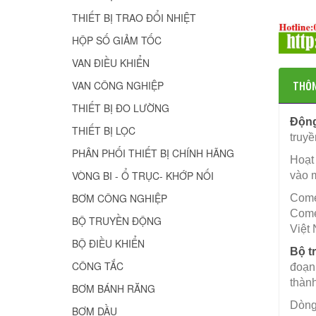
THIẾT BỊ TRAO ĐỔI NHIỆT
HỘP SỐ GIẢM TỐC
VAN ĐIỀU KHIỂN
THÔN
VAN CÔNG NGHIỆP
THIẾT BỊ ĐO LƯỜNG
Động
THIẾT BỊ LỌC
truyề
PHÂN PHỐI THIẾT BỊ CHÍNH HÃNG
Hoạt 
VÒNG BI - Ổ TRỤC- KHỚP NỐI
vào 
BƠM CÔNG NGHIỆP
Come
Comer
BỘ TRUYỀN ĐỘNG
Việt
BỘ ĐIỀU KHIỂN
Bộ t
CÔNG TẮC
đoạn 
thành
BƠM BÁNH RĂNG
Dòng
BƠM DẦU