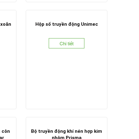
 xoắn
Hộp số truyền động Unimec
Chi tiết
g côn
Bộ truyền động khí nén hợp kim
ar
nhôm Prisma