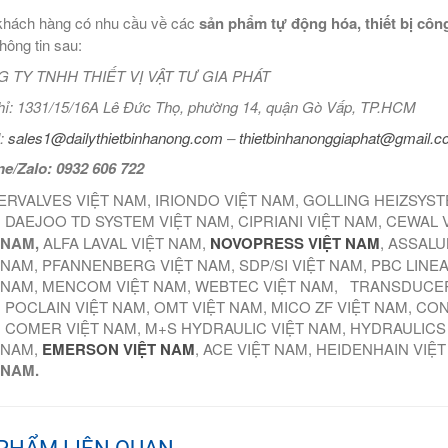
hách hàng có nhu cầu về các
sản phẩm tự động hóa, thiết bị công
thông tin sau:
 TY TNHH THIẾT VỊ VẬT TƯ GIA PHÁT
hỉ: 1331/15/16A Lê Đức Thọ, phường 14, quận Gò Vấp, TP.HCM
:
sales1@dailythietbinhanong.com
–
thietbinhanonggiaphat@gmail.
ne/Zalo: 0932 606 722
ERVALVES VIỆT NAM, IRIONDO VIỆT NAM, GOLLING HEIZSYS
 DAEJOO TD SYSTEM VIỆT NAM, CIPRIANI VIỆT NAM, CEWAL 
 NAM,
ALFA LAVAL VIỆT NAM,
NOVOPRESS VIỆT NAM
, ASSALU
 NAM, PFANNENBERG VIỆT NAM, SDP/SI VIỆT NAM, PBC LINE
 NAM, MENCOM VIỆT NAM, WEBTEC VIỆT NAM, TRANSDUCER
 POCLAIN VIỆT NAM, OMT VIỆT NAM, MICO ZF VIỆT NAM, CO
 COMER VIỆT NAM, M+S HYDRAULIC VIỆT NAM, HYDRAULICS
 NAM,
EMERSON VIỆT NAM
, ACE VIỆT NAM, HEIDENHAIN VIỆ
 NAM.