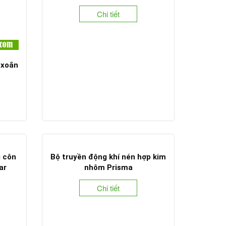
Chi tiết
 xoắn
g côn
Bộ truyền động khí nén hợp kim
ar
nhôm Prisma
Chi tiết