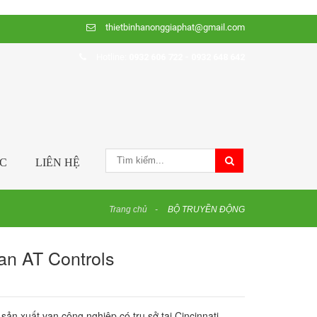
thietbinhanonggiaphat@gmail.com
Hotline:
0932 606 722 - 0932 648 642
ỨC
LIÊN HỆ
Trang chủ
BỘ TRUYỀN ĐỘNG
van AT Controls
sản xuất van công nghiệp có trụ sở tại Cincinnati,