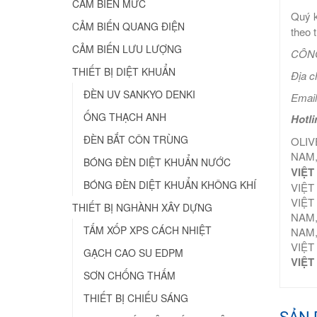
CẢM BIẾN MỨC
Quý k
CẢM BIẾN QUANG ĐIỆN
theo 
CẢM BIẾN LƯU LƯỢNG
CÔNG
THIẾT BỊ DIỆT KHUẨN
Địa c
ĐÈN UV SANKYO DENKI
Email
ỐNG THẠCH ANH
Hotli
ĐÈN BẮT CÔN TRÙNG
OLIV
NAM,
BÓNG ĐÈN DIỆT KHUẨN NƯỚC
VIỆT
BÓNG ĐÈN DIỆT KHUẨN KHÔNG KHÍ
VIỆT
VIỆT
THIẾT BỊ NGHÀNH XÂY DỰNG
NAM,
TẤM XỐP XPS CÁCH NHIỆT
NAM,
VIỆT
GẠCH CAO SU EDPM
VIỆT
SƠN CHỐNG THẤM
THIẾT BỊ CHIẾU SÁNG