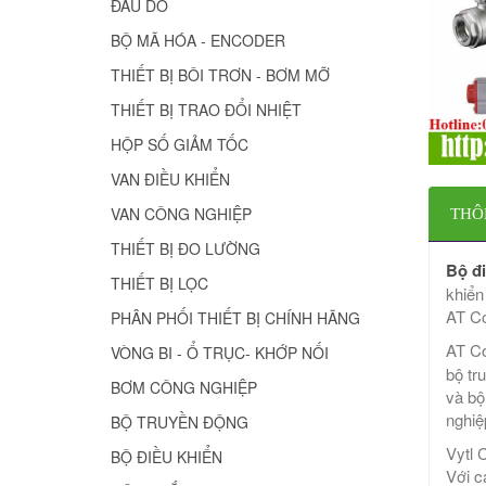
ĐẦU DÒ
BỘ MÃ HÓA - ENCODER
THIẾT BỊ BÔI TRƠN - BƠM MỠ
THIẾT BỊ TRAO ĐỔI NHIỆT
HỘP SỐ GIẢM TỐC
VAN ĐIỀU KHIỂN
VAN CÔNG NGHIỆP
THÔ
THIẾT BỊ ĐO LƯỜNG
Bộ đi
THIẾT BỊ LỌC
khiển
AT Co
PHÂN PHỐI THIẾT BỊ CHÍNH HÃNG
AT Co
VÒNG BI - Ổ TRỤC- KHỚP NỐI
bộ tr
BƠM CÔNG NGHIỆP
và bộ
nghiệ
BỘ TRUYỀN ĐỘNG
Vytl 
BỘ ĐIỀU KHIỂN
Với c