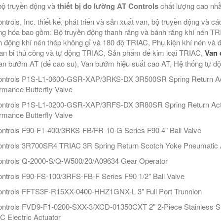
bộ truyền động và
thiết bị đo lường AT Controls
chất lượng cao nhằ
ntrols, Inc. thiết kế, phát triển và sản xuất van, bộ truyền động và
ng hóa bao gồm: Bộ truyền động thanh răng và bánh răng khí nén T
n động khí nén thép không gỉ và 180 độ TRIAC, Phụ kiện khí nén và 
an bi thủ công và tự động TRIAC, Sản phẩm đế kim loại TRIAC,
Van 
an bướm AT (đế cao su), Van bướm hiệu suất cao AT, Hệ thống tự độ
ntrols P1S-L1-0600-GSR-XAP/3RKS-DX 3R500SR Spring Return Actu
rmance Butterfly Valve
ntrols P1S-L1-0200-GSR-XAP/3RFS-DX 3R80SR Spring Return Actua
rmance Butterfly Valve
ntrols F90-F1-400/3RKS-FB/FR-10-G Series F90 4" Ball Valve
ntrols 3R700SR4 TRIAC 3R Spring Return Scotch Yoke Pneumatic 
ntrols Q-2000-S/Q-W500/20/A09634 Gear Operator
ntrols F90-FS-100/3RFS-FB-F Series F90 1/2" Ball Valve
ntrols FFTS3F-R15XX-0400-HHZ1GNX-L 3" Full Port Trunnion
ntrols FVD9-F1-0200-SXX-3/XCD-01350CXT 2" 2-Piece Stainless St
 Electric Actuator