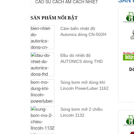
SẢN 
CAO SU CÁCH ÂM CÁCH NHIỆT
SẢN PHẨM NỔI BẬT
Cảm biến nhiệt độ
Autonics dòng CN-502H
Đầu dò nhiệt độ
AUTONICS dòng THD
Dò
Súng bơm mỡ dùng khí
Lincoln PowerLuber 1162
Súng bơm mỡ 2 chiều
Lincoln 1132