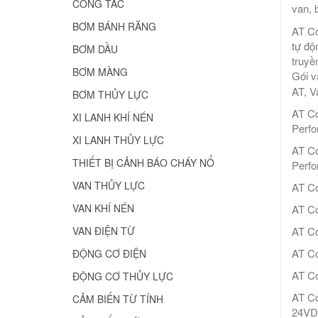
CÔNG TẮC
van, 
BƠM BÁNH RĂNG
AT Co
tự độ
BƠM DẦU
truyề
BƠM MÀNG
Gói v
AT, V
BƠM THỦY LỰC
AT Co
XI LANH KHÍ NÉN
Perfo
XI LANH THỦY LỰC
AT Co
THIẾT BỊ CẢNH BÁO CHÁY NỔ
Perfo
VAN THỦY LỰC
AT Co
VAN KHÍ NÉN
AT Co
AT Co
VAN ĐIỆN TỪ
AT Co
ĐỘNG CƠ ĐIỆN
AT Co
ĐỘNG CƠ THỦY LỰC
AT Co
CẢM BIẾN TỪ TÍNH
24VDC