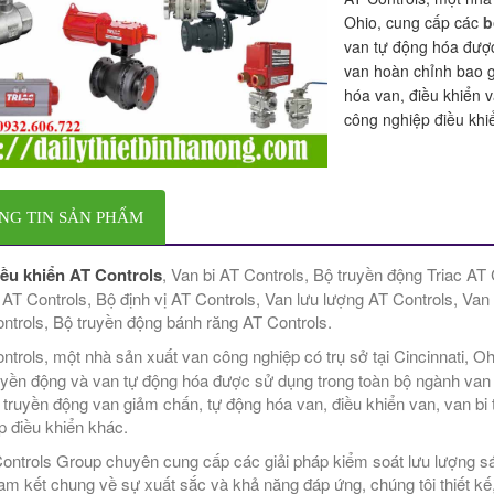
Ohio, cung cấp các
b
van tự động hóa đượ
van hoàn chỉnh bao 
hóa van, điều khiển v
công nghiệp điều khi
NG TIN SẢN PHẨM
ều khiển AT Controls
, Van bi AT Controls, Bộ truyền động Triac AT 
 AT Controls, Bộ định vị AT Controls, Van lưu lượng AT Controls, Van
ntrols, Bộ truyền động bánh răng AT Controls.
ntrols, một nhà sản xuất van công nghiệp có trụ sở tại Cincinnati, O
uyền động và van tự động hóa được sử dụng trong toàn bộ ngành va
 truyền động van giảm chấn, tự động hóa van, điều khiển van, van bi 
p điều khiển khác.
Controls Group chuyên cung cấp các giải pháp kiểm soát lưu lượng s
am kết chung về sự xuất sắc và khả năng đáp ứng, chúng tôi thiết k