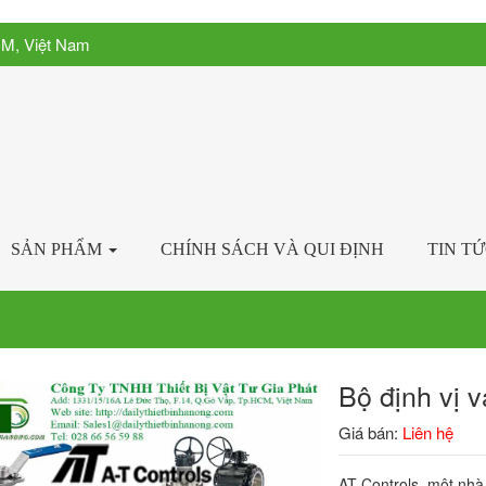
CM, Việt Nam
SẢN PHẨM
CHÍNH SÁCH VÀ QUI ĐỊNH
TIN T
Bộ định vị 
Giá bán:
Liên hệ
AT Controls, một nhà 