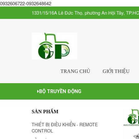
0932606722-0932648642
1331/15/16A Lê Đức Thọ, phường An Hội Tây, TP.H
TRANG CHỦ
GIỚI THIỆU
BỘ TRUYỀN ĐỘNG
SẢN PHẨM
THIẾT BỊ ĐIỀU KHIỂN - REMOTE
CONTROL