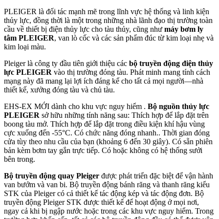
PLEIGER là đối tác mạnh mẽ trong lĩnh vực hệ thống và linh kiện
thủy lực, đồng thời là một trong những nhà lãnh đạo thị trường toàn
cầu về thiết bị điện thủy lực cho tàu thủy, cũng như
máy bơm ly
tâm PLEIGER
, van lò cốc và các sản phẩm đúc từ kim loại nhẹ và
kim loại màu.
Pleiger là công ty đầu tiên giới thiệu các
bộ truyền động điện thủy
lực PLEIGER
vào thị trường đóng tàu. Phát minh mang tính cách
mạng này đã mang lại lợi ích đáng kể cho tất cả mọi người—nhà
thiết kế, xưởng đóng tàu và chủ tàu.
EHS-EX MỚI dành cho khu vực nguy hiểm .
Bộ nguồn thủy lực
PLEIGER
sở hữu những tính năng sau: Thích hợp để lắp đặt trên
boong tàu mở. Thích hợp để lắp đặt trong điều kiện khí hậu vùng
cực xuống đến -55°C. Có chức năng đóng nhanh.. Thời gian đóng
cửa tùy theo nhu cầu của bạn (khoảng 6 đến 30 giây). Có sẵn phiên
bản kèm bơm tay gắn trực tiếp. Có hoặc không có hệ thống sưởi
bên trong.
Bộ truyền động quay Pleiger
được phát triển đặc biệt để vận hành
van bướm và van bi. Bộ truyền động bánh răng và thanh răng kiểu
STK của Pleiger có cả thiết kế tác động kép và tác động đơn. Bộ
truyền động Pleiger STK được thiết kế để hoạt động ở mọi nơi,
ngay cả khi bị ngập nước hoặc trong các khu vực nguy hiểm. Trong