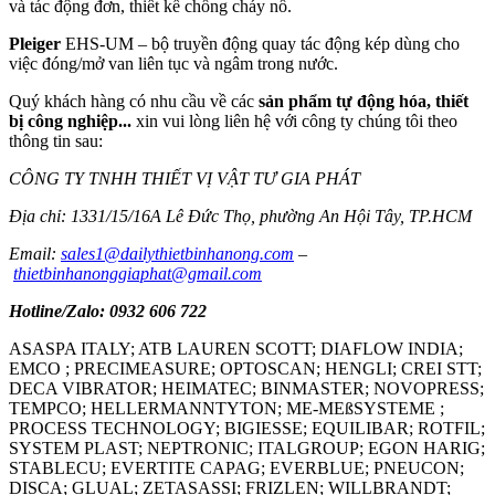
và tác động đơn, thiết kế chống cháy nổ.
Pleiger
EHS-UM – bộ truyền động quay tác động kép dùng cho
việc đóng/mở van liên tục và ngâm trong nước.
Quý khách hàng có nhu cầu về các
sản phẩm tự động hóa, thiết
bị công nghiệp...
xin vui lòng liên hệ với công ty chúng tôi theo
thông tin sau:
CÔNG TY TNHH THIẾT VỊ VẬT TƯ GIA PHÁT
Địa chỉ: 1331/15/16A Lê Đức Thọ, phường An Hội Tây, TP.HCM
Email:
sales1@dailythietbinhanong.com
–
thietbinhanonggiaphat@gmail.com
Hotline/Zalo: 0932 606 722
ASASPA ITALY; ATB LAUREN SCOTT; DIAFLOW INDIA;
EMCO ; PRECIMEASURE; OPTOSCAN; HENGLI; CREI STT;
DECA VIBRATOR; HEIMATEC; BINMASTER; NOVOPRESS;
TEMPCO; HELLERMANNTYTON; ME-MEßSYSTEME ;
PROCESS TECHNOLOGY; BIGIESSE; EQUILIBAR; ROTFIL;
SYSTEM PLAST; NEPTRONIC; ITALGROUP; EGON HARIG;
STABLECU; EVERTITE CAPAG; EVERBLUE; PNEUCON;
DISCA; GLUAL; ZETASASSI; FRIZLEN; WILLBRANDT;