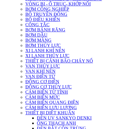
VÒNG BI - Ổ TRỤC- KHỚP NỐI
BƠM CÔNG NGHIỆP
BỘ TRUYỀN ĐỘNG
BỘ ĐIỀU KHIỂN
CÔNG TẮC
BƠM BÁNH RĂNG
BƠM DẦU
BƠM MÀNG
BƠM THỦY LỰC
XI LANH KHÍ NÉN
XI LANH THỦY LỰC
THIẾT BỊ CẢNH BÁO CHÁY NỔ
VAN THỦY LỰC
VAN KHÍ NÉN
VAN ĐIỆN TỪ
ĐỘNG CƠ ĐIỆN
ĐỘNG CƠ THỦY LỰC
CẢM BIẾN TỪ TÍNH
CẢM BIẾN MỨC
CẢM BIẾN QUANG ĐIỆN
CẢM BIẾN LƯU LƯỢNG
THIẾT BỊ DIỆT KHUẨN
ĐÈN UV SANKYO DENKI
ỐNG THẠCH ANH
ĐÈN BẮT CÔN TRÙNG