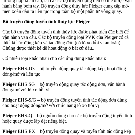
trường hợp khẩn cấp, tất cả các bộ truyền động đều có thể được vận
hành bằng bơm tay. Bộ truyền động thủy lực Pleiger cung cấp mô-
men xoắn đầu ra liên tục trong toàn bộ một phần tư vòng quay.
Bộ truyền động tuyến tính thủy lực Pleiger
Các bộ truyền động tuyến tính thủy lực được phát triển đặc biệt để
vận hành van cầu. Các bộ truyền động loại PVK của Pleiger có cả
thiết kế tác động kép và tác động đơn (có lò xo hồi vị an toàn).
Chúng được thiết kế để hoạt động ở bất cứ đâu..
Có nhiều loại khác nhau cho các ứng dụng khác nhau:
Pleiger
EHS-D3 – bộ truyền động quay tác động kép, hoạt động
đóng/mở và liên tục
Pleiger
EHS-SG – bộ truyền động quay tác động đơn, vận hành
đóng/mở với lò xo hồi vị
Pleiger
EHS-S/G – bộ truyền động tuyến tính tác động đơn dùng
cho hoạt động đóng/mở với chức năng lò xo hồi vị
Pleiger
EHS-Q – bộ nguồn dùng cho các bộ truyền động tuyến tính
hoặc quay được lắp đặt riêng biệt.
Pleiger
EHS-EX – bộ truyền động quay và tuyến tính tác động kép