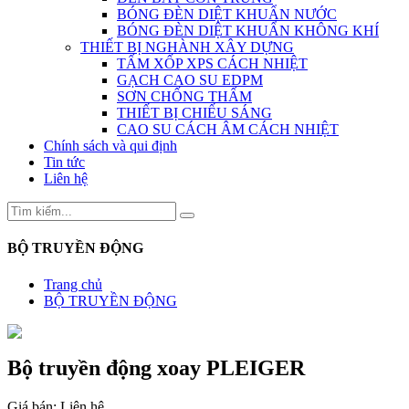
BÓNG ĐÈN DIỆT KHUẨN NƯỚC
BÓNG ĐÈN DIỆT KHUẨN KHÔNG KHÍ
THIẾT BỊ NGHÀNH XÂY DỰNG
TẤM XỐP XPS CÁCH NHIỆT
GẠCH CAO SU EDPM
SƠN CHỐNG THẤM
THIẾT BỊ CHIẾU SÁNG
CAO SU CÁCH ÂM CÁCH NHIỆT
Chính sách và qui định
Tin tức
Liên hệ
BỘ TRUYỀN ĐỘNG
Trang chủ
BỘ TRUYỀN ĐỘNG
Bộ truyền động xoay PLEIGER
Giá bán:
Liên hệ