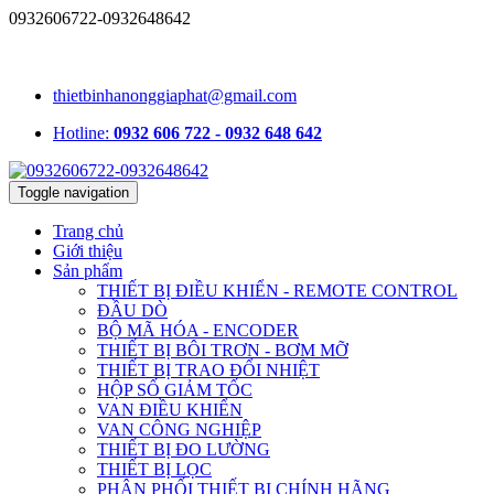
0932606722-0932648642
1331/15/16A Lê Đức Thọ, phường An Hội Tây, TP.HCM, Việt
Nam
thietbinhanonggiaphat@gmail.com
Hotline:
0932 606 722 - 0932 648 642
Toggle navigation
Trang chủ
Giới thiệu
Sản phẩm
THIẾT BỊ ĐIỀU KHIỂN - REMOTE CONTROL
ĐẦU DÒ
BỘ MÃ HÓA - ENCODER
THIẾT BỊ BÔI TRƠN - BƠM MỠ
THIẾT BỊ TRAO ĐỔI NHIỆT
HỘP SỐ GIẢM TỐC
VAN ĐIỀU KHIỂN
VAN CÔNG NGHIỆP
THIẾT BỊ ĐO LƯỜNG
THIẾT BỊ LỌC
PHÂN PHỐI THIẾT BỊ CHÍNH HÃNG