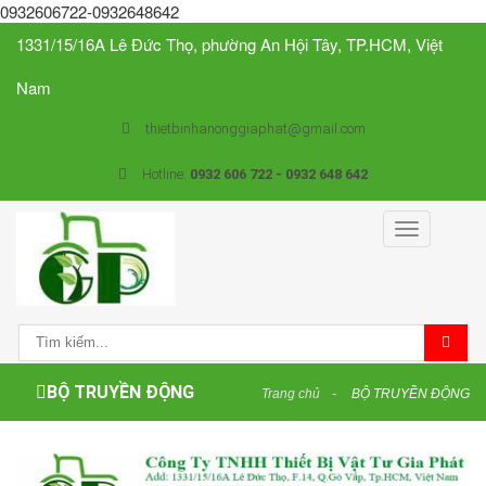
0932606722-0932648642
1331/15/16A Lê Đức Thọ, phường An Hội Tây, TP.HCM, Việt
Nam
thietbinhanonggiaphat@gmail.com
Hotline:
0932 606 722 - 0932 648 642
Toggle
navigation
BỘ TRUYỀN ĐỘNG
Trang chủ
BỘ TRUYỀN ĐỘNG