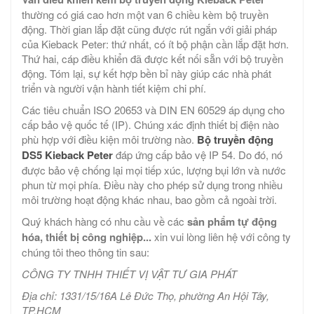
thường có giá cao hơn một van 6 chiều kèm bộ truyền
động. Thời gian lắp đặt cũng được rút ngắn với giải pháp
của Kieback Peter: thứ nhất, có ít bộ phận cần lắp đặt hơn.
Thứ hai, cáp điều khiển đã được kết nối sẵn với bộ truyền
động. Tóm lại, sự kết hợp bền bỉ này giúp các nhà phát
triển và người vận hành tiết kiệm chi phí.
Các tiêu chuẩn ISO 20653 và DIN EN 60529 áp dụng cho
cấp bảo vệ quốc tế (IP). Chúng xác định thiết bị điện nào
phù hợp với điều kiện môi trường nào.
Bộ truyền động
DS5 Kieback Peter
đáp ứng cấp bảo vệ IP 54. Do đó, nó
được bảo vệ chống lại mọi tiếp xúc, lượng bụi lớn và nước
phun từ mọi phía. Điều này cho phép sử dụng trong nhiều
môi trường hoạt động khác nhau, bao gồm cả ngoài trời.
Quý khách hàng có nhu cầu về các
sản phẩm tự động
hóa, thiết bị công nghiệp...
xin vui lòng liên hệ với công ty
chúng tôi theo thông tin sau:
CÔNG TY TNHH THIẾT VỊ VẬT TƯ GIA PHÁT
Địa chỉ: 1331/15/16A Lê Đức Thọ, phường An Hội Tây,
TP.HCM