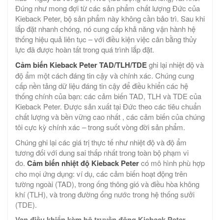
Đúng như mong đợi từ các sản phẩm chất lượng Đức của
Kieback Peter, bộ sản phẩm này không cần bảo trì. Sau khi
lắp đặt nhanh chóng, nó cung cấp khả năng vận hành hệ
thống hiệu quả liên tục – với điều kiện việc cân bằng thủy
lực đã được hoàn tất trong quá trình lắp đặt.
Cảm biến Kieback Peter TAD/TLH/TDE
ghi lại nhiệt độ và
độ ẩm một cách đáng tin cậy và chính xác. Chúng cung
cấp nền tảng dữ liệu đáng tin cậy để điều khiển các hệ
thống chính của bạn: các cảm biến TAD, TLH và TDE của
Kieback Peter. Được sản xuất tại Đức theo các tiêu chuẩn
chất lượng và bền vững cao nhất , các cảm biến của chúng
tôi cực kỳ chính xác – trong suốt vòng đời sản phẩm.
Chúng ghi lại các giá trị thực tế như nhiệt độ và độ ẩm
tương đối với dung sai thấp nhất trong toàn bộ phạm vi
đo.
Cảm biến nhiệt độ Kieback Peter
có mô hình phù hợp
cho mọi ứng dụng: ví dụ, các cảm biến hoạt động trên
tường ngoài (TAD), trong ống thông gió và điều hòa không
khí (TLH), và trong đường ống nước trong hệ thống sưởi
(TDE).
Van điều khiển kèm bộ truyền động Kieback Peter