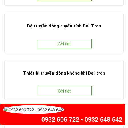
Bộ truyền động tuyến tính Del-Tron
Chi tiết
Thiết bị truyền động không khí Del-tron
Chi tiết
0932 606 722 - 0932 648 642
Bộ truyền động quay của Kawasaki