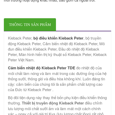
THÔNG TIN SẢN PHẨM
Kieback Peter,
bộ điều khiển Kieback Peter
, bộ truyền
động Kieback Peter, Cảm biến nhiệt độ Kieback Peter, Mô
đun điều khiển Kieback Peter, Đầu dò nhiệt độ Kieback
Peter, Màn hình hiển thị kỹ thuật số Kieback Peter, Kieback
Peter Việt Nam.
Cảm biến nhiệt độ Kieback Peter TDE
đo nhiệt độ của
môi chất làm nóng và làm mát trong các đường ống của hệ
thống sưởi, thông gió và điều hòa không khí. Luôn đáng tin
cậy: cảm biến của chúng tôi là sản phẩm chất lượng cao
của Đức từ Kieback Peter .
Bộ đôi tiện dụng này thay thế bốn phụ kiện điều khiển thông
thường.
Thiết bị truyền động Kieback Peter
điều chỉnh
lưu lượng môi chất sưởi ấm và làm mát một cách chính
xác – ngay cả với giá trị Kvs (lưu lượng chất lỏng) rất nhỏ.