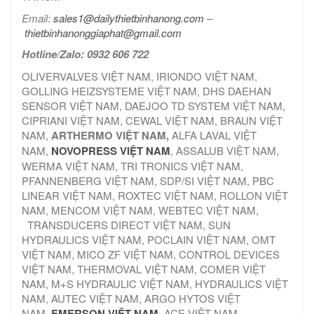
Email:
sales1@dailythietbinhanong.com
–
thietbinhanonggiaphat@gmail.com
Hotline/Zalo: 0932 606 722
OLIVERVALVES VIỆT NAM, IRIONDO VIỆT NAM,
GOLLING HEIZSYSTEME VIỆT NAM, DHS DAEHAN
SENSOR VIỆT NAM, DAEJOO TD SYSTEM VIỆT NAM,
CIPRIANI VIỆT NAM, CEWAL VIỆT NAM, BRAUN VIỆT
NAM,
ARTHERMO VIỆT NAM,
ALFA LAVAL VIỆT
NAM,
NOVOPRESS VIỆT NAM
, ASSALUB VIỆT NAM,
WERMA VIỆT NAM, TRI TRONICS VIỆT NAM,
PFANNENBERG VIỆT NAM, SDP/SI VIỆT NAM, PBC
LINEAR VIỆT NAM, ROXTEC VIỆT NAM, ROLLON VIỆT
NAM, MENCOM VIỆT NAM, WEBTEC VIỆT NAM,
TRANSDUCERS DIRECT VIỆT NAM, SUN
HYDRAULICS VIỆT NAM, POCLAIN VIỆT NAM, OMT
VIỆT NAM, MICO ZF VIỆT NAM, CONTROL DEVICES
VIỆT NAM, THERMOVAL VIỆT NAM, COMER VIỆT
NAM, M+S HYDRAULIC VIỆT NAM, HYDRAULICS VIỆT
NAM, AUTEC VIỆT NAM, ARGO HYTOS VIỆT
NAM,
EMERSON VIỆT NAM
, ACE VIỆT NAM,