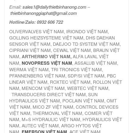
Email:
sales1@dailythietbinhanong.com
–
thietbinhanonggiaphat@gmail.com
Hotline/Zalo: 0932 606 722
OLIVERVALVES VIỆT NAM, IRIONDO VIỆT NAM,
GOLLING HEIZSYSTEME VIỆT NAM, DHS DAEHAN
SENSOR VIỆT NAM, DAEJOO TD SYSTEM VIỆT NAM,
CIPRIANI VIỆT NAM, CEWAL VIỆT NAM, BRAUN VIỆT
NAM,
ARTHERMO VIỆT NAM,
ALFA LAVAL VIỆT
NAM,
NOVOPRESS VIỆT NAM
, ASSALUB VIỆT NAM,
WERMA VIỆT NAM, TRI TRONICS VIỆT NAM,
PFANNENBERG VIỆT NAM, SDP/SI VIỆT NAM, PBC
LINEAR VIỆT NAM, ROXTEC VIỆT NAM, ROLLON VIỆT
NAM, MENCOM VIỆT NAM, WEBTEC VIỆT NAM,
TRANSDUCERS DIRECT VIỆT NAM, SUN
HYDRAULICS VIỆT NAM, POCLAIN VIỆT NAM, OMT
VIỆT NAM, MICO ZF VIỆT NAM, CONTROL DEVICES
VIỆT NAM, THERMOVAL VIỆT NAM, COMER VIỆT
NAM, M+S HYDRAULIC VIỆT NAM, HYDRAULICS VIỆT
NAM, AUTEC VIỆT NAM, ARGO HYTOS VIỆT
NAM,
EMERSON VIỆT NAM
, ACE VIỆT NAM,