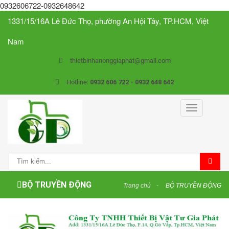
0932606722-0932648642
1331/15/16A Lê Đức Thọ, phường An Hội Tây, TP.HCM, Việt
Nam
thietbinhanonggiaphat@gmail.com
Hotline:
0932 606 722 - 0932 648 642
Toggle
navigation
BỘ TRUYỀN ĐỘNG
Trang chủ
BỘ TRUYỀN ĐỘNG