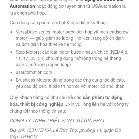
Automation
hoặc động cơ tuyến tính từ USAutomation là
lựa chọn phù hợp.
Các dòng sản phẩm nổi bật & đặc điểm kỹ thuật:
VersaDrive series: motor bước tích hợp vít me (leadscrew
motor) — giúp giảm số lượng linh kiện, tăng độ ổn định
và đơn giản hóa thiết kế hệ thống.
Step Motors: các loại motor bước nhiều kích cỡ (NEMA 8,
11, 17, 23, 34) cho ứng dụng mở rộng trong hệ thống
định vị mở vòng (open-loop)
usautomation.com
Brushless Motors: dùng trong các ứng dụng tốc độ cao,
yêu cầu độ bền, ít bảo trì hơn so với motor có chổi than
Quý khách hàng có nhu cầu về các
sản phẩm tự động
hóa, thiết bị công nghiệp...
xin vui lòng liên hệ với công ty
chúng tôi theo thông tin sau:
CÔNG TY TNHH THIẾT VỊ VẬT TƯ GIA PHÁT
Địa chỉ: 1331/15/16A Lê Đức Thọ, phường 14, quận Gò
Vấp, TP.HCM