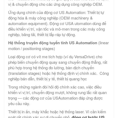
vị & chuyển động cho các ứng dụng công nghiệp OEM.
Ứng dụng chính của động cơ US Automation: Thiết bị tự
động hóa & máy công nghiệp (OEM machinery &
automation equipment). Động cơ USA utomation dùng để
điều khiển vị trí, vận tốc và mô-men trong các máy công
nghiệp, băng tải, thiết bị lắp ráp tự động.
Hệ thống truyền động tuyến tính US Automation
(linear
motion / positioning stages)
Loại động cơ có vít me tích hợp (ví dụ VersaDrive) cho
phép biến chuyển động quay sang chuyển động thẳng, rất
phù hợp trong hệ thống đo lường, bàn dịch chuyển
(translation stages) hoặc hệ thống định vị chính xác. Công
nghiệp bán dẫn, thiết bị y tế, thiết bị quang học
Trong những ngành đòi hỏi độ chính xác cao, việc điều
khiển vi vị trí, chuyển động mượt, không rung lắc rất quan
trọng — các động cơ của USAutomation đáp ứng được
yêu cầu này.
Thiết bị in ấn, máy khắc hoặc hệ thống laser. Vì cần kiểm
soát rất chính xác sự di chuyển nhỏ,
động cơ bước US