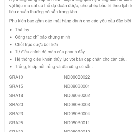
vật liệu ma sát có thể dự đoán được, cho phép bảo trì theo lịch 
tiêu chuẩn thường có sẵn trong kho.
Phụ kiện bao gồm các mặt hàng dành cho các yêu cầu đặc biệt
Thả tay
Công tắc chỉ báo chứng minh
Chốt trục được bôi trơn
Tự điều chỉnh độ mòn của phanh đẩy
Hệ thống điều khiển thủy lực với bàn đạp chân cho cần cẩu.
Trống, khớp nối trống và đĩa cũng có sẵn.
SRA10
ND080B0022
SRA15
ND080B0001
SRA18
ND080B0002
SRA20
ND080B0003
SRA23
ND080B0004
SRA25
ND080B0011
SRA30
ND080B0012