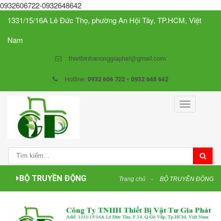
0932606722-0932648642
1331/15/16A Lê Đức Thọ, phường An Hội Tây, TP.HCM, Việt
Nam
thietbinhanonggiaphat@gmail.com
Hotline:
0932 606 722 - 0932 648 642
Toggle
navigation
BỘ TRUYỀN ĐỘNG
Trang chủ
BỘ TRUYỀN ĐỘNG