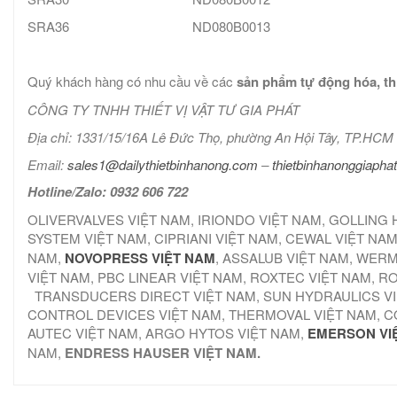
SRA36
ND080B0013
Quý khách hàng có nhu cầu về các
sản phẩm tự động hóa, thi
CÔNG TY TNHH THIẾT VỊ VẬT TƯ GIA PHÁT
Địa chỉ: 1331/15/16A Lê Đức Thọ, phường An Hội Tây, TP.HCM
Email:
sales1@dailythietbinhanong.com
–
thietbinhanonggiaph
Hotline/Zalo: 0932 606 722
OLIVERVALVES VIỆT NAM, IRIONDO VIỆT NAM, GOLLING
SYSTEM VIỆT NAM, CIPRIANI VIỆT NAM, CEWAL VIỆT NA
NAM,
NOVOPRESS VIỆT NAM
, ASSALUB VIỆT NAM, WERM
VIỆT NAM, PBC LINEAR VIỆT NAM, ROXTEC VIỆT NAM, 
TRANSDUCERS DIRECT VIỆT NAM, SUN HYDRAULICS VIỆT
CONTROL DEVICES VIỆT NAM, THERMOVAL VIỆT NAM, C
AUTEC VIỆT NAM, ARGO HYTOS VIỆT NAM,
EMERSON VI
NAM,
ENDRESS HAUSER VIỆT NAM.