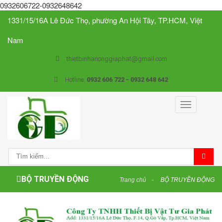
0932606722-0932648642
1331/15/16A Lê Đức Thọ, phường An Hội Tây, TP.HCM, Việt
Nam
thietbinhanonggiaphat@gmail.com
Hotline:
0932 606 722 - 0932 648 642
Toggle
navigation
BỘ TRUYỀN ĐỘNG
Trang chủ
BỘ TRUYỀN ĐỘNG