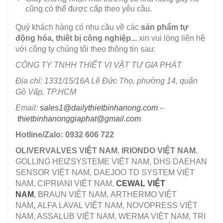
cũng có thể được cấp theo yêu cầu.
Quý khách hàng có nhu cầu về các
sản phẩm tự
động hóa, thiết bị công nghiệp...
xin vui lòng liên hệ
với công ty chúng tôi theo thông tin sau:
CÔNG TY TNHH THIẾT VỊ VẬT TƯ GIA PHÁT
Địa chỉ: 1331/15/16A Lê Đức Thọ, phường 14, quận
Gò Vấp, TP.HCM
Email:
sales1@dailythietbinhanong.com
–
thietbinhanonggiaphat@gmail.com
Hotline/Zalo: 0932 606 722
OLIVERVALVES VIỆT NAM
,
IRIONDO VIỆT NAM
,
GOLLING HEIZSYSTEME VIỆT NAM, DHS DAEHAN
SENSOR VIỆT NAM, DAEJOO TD SYSTEM VIỆT
NAM, CIPRIANI VIỆT NAM,
CEWAL VIỆT
NAM
, BRAUN VIỆT NAM, ARTHERMO VIỆT
NAM
,
ALFA LAVAL VIỆT NAM, NOVOPRESS VIỆT
NAM, ASSALUB VIỆT NAM, WERMA VIỆT NAM, TRI