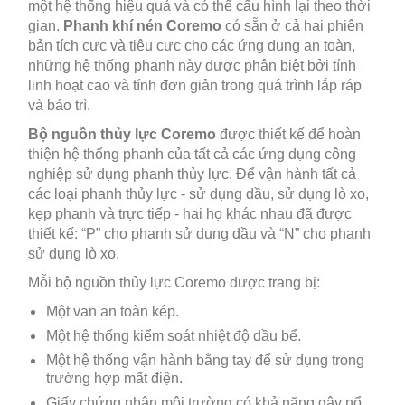
một hệ thống hiệu quả và có thể cấu hình lại theo thời
gian.
Phanh khí nén Coremo
có sẵn ở cả hai phiên
bản tích cực và tiêu cực cho các ứng dụng an toàn,
những hệ thống phanh này được phân biệt bởi tính
linh hoạt cao và tính đơn giản trong quá trình lắp ráp
và bảo trì.
Bộ nguồn thủy lực Coremo
được thiết kế để hoàn
thiện hệ thống phanh của tất cả các ứng dụng công
nghiệp sử dụng phanh thủy lực. Để vận hành tất cả
các loại phanh thủy lực - sử dụng dầu, sử dụng lò xo,
kẹp phanh và trực tiếp - hai họ khác nhau đã được
thiết kế: “P” cho phanh sử dụng dầu và “N” cho phanh
sử dụng lò xo.
Mỗi bộ nguồn thủy lực Coremo được trang bị:
Một van an toàn kép.
Một hệ thống kiểm soát nhiệt độ dầu bể.
Một hệ thống vận hành bằng tay để sử dụng trong
trường hợp mất điện.
Giấy chứng nhận môi trường có khả năng gây nổ