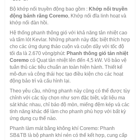
Bộ khớp nối truyền động bao gồm :
Khớp nối truyền
động bánh răng Coremo
, Khớp nối đĩa linh hoạt và
khớp nối đàn hồi.
Hệ thống phanh thông gió với khả năng tản nhiệt cao
và tấm lót Kevlar. Những phanh này đặc biệt thích hợp
cho các ứng dụng tháo cuộn và cuộn dây với tốc độ
tối đa là 2.670 vòng/phút:
Phanh thông gió tản nhiệt
Coremo
có Quạt tản nhiệt lên đến 4,5 kW. Vỏ bảo vệ
tuân thủ các tiêu chuẩn an toàn hiện hành. Thiết kế
mô-đun và công thái học tạo điều kiện cho các hoạt
động bảo trì và cấu hình lại.
Theo yêu cầu, những phanh này cũng có thể được tùy
chỉnh với các tùy chọn như sơn đặc biệt, vật liệu ma
sát khác nhau, chỉ báo độ mòn, miếng đệm kép và các
tính năng khác để làm cho phanh phù hợp với bất kỳ
ứng dụng cụ thể nào.
Phanh làm mát bằng không khí Coremo: Phanh
SB&TB là bộ phanh khí nén có thể kết hợp, cung cấp