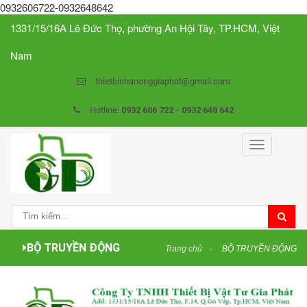
0932606722-0932648642
1331/15/16A Lê Đức Thọ, phường An Hội Tây, TP.HCM, Việt
Nam
thietbinhanonggiaphat@gmail.com
Hotline:
0932 606 722 - 0932 648 642
Toggle
navigation
BỘ TRUYỀN ĐỘNG
Trang chủ
BỘ TRUYỀN ĐỘNG