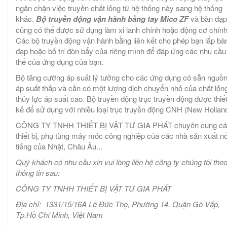
ngăn chặn việc truyền chất lỏng từ hệ thống này sang hệ thống
khác.
Bộ truyền động vận hành bằng tay Mico ZF
và bàn đạp
cũng có thể được sử dụng làm xi lanh chính hoặc động cơ chính
Các bộ truyền động vận hành bằng liên kết cho phép bạn lắp bà
đạp hoặc bố trí đòn bẩy của riêng mình để đáp ứng các nhu cầu
thể của ứng dụng của bạn.
Bộ tăng cường áp suất lý tưởng cho các ứng dụng có sẵn nguồ
áp suất thấp và cần có một lượng dịch chuyển nhỏ của chất lỏn
thủy lực áp suất cao. Bộ truyền động trục truyền động được thiế
kế để sử dụng với nhiều loại trục truyền động CNH (New Holland
CÔNG TY TNHH THIẾT BỊ VẬT TƯ GIA PHÁT chuyên cung cá
thiết bị, phụ tùng máy móc công nghiệp của các nhà sản xuất nổ
tiếng của Nhật, Châu Âu...
Quý khách có nhu cầu xin vui lòng liên hệ công ty chúng tôi the
thông tin sau:
CÔNG TY TNHH THIẾT BỊ VẬT TƯ GIA PHÁT
Địa chỉ: 1331/15/16A Lê Đức Thọ, Phường 14, Quận Gò Vấp,
Tp.Hồ Chí Minh, Việt Nam