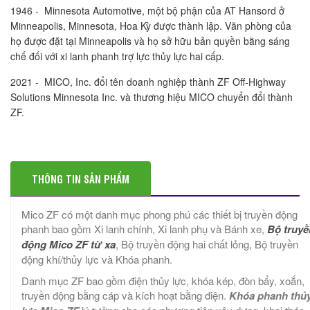
1946 - Minnesota Automotive, một bộ phận của AT Hansord ở
Minneapolis, Minnesota, Hoa Kỳ được thành lập. Văn phòng của
họ được đặt tại Minneapolis và họ sở hữu bản quyền bằng sáng
chế đối với xi lanh phanh trợ lực thủy lực hai cấp.
2021 - MICO, Inc. đổi tên doanh nghiệp thành ZF Off-Highway
Solutions Minnesota Inc. và thương hiệu MICO chuyển đổi thành
ZF.
THÔNG TIN SẢN PHẨM
Mico ZF có một danh mục phong phú các thiết bị truyền động
phanh bao gồm Xi lanh chính, Xi lanh phụ và Bánh xe,
Bộ truyề
động Mico ZF từ xa
, Bộ truyền động hai chất lỏng, Bộ truyền
động khí/thủy lực và Khóa phanh.
Danh mục ZF bao gồm điện thủy lực, khóa kép, đòn bẩy, xoắn,
truyền động bằng cáp và kích hoạt bằng điện.
Khóa phanh thủ