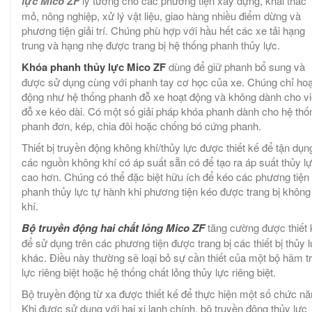
lực Mico ZF
lý tưởng cho các phương tiện xây dựng, khai thác
mỏ, nông nghiệp, xử lý vật liệu, giao hàng nhiều điểm dừng và
phương tiện giải trí. Chúng phù hợp với hầu hết các xe tải hạng
trung và hạng nhẹ được trang bị hệ thống phanh thủy lực.
Khóa phanh thủy lực Mico ZF
dùng để giữ phanh bổ sung và
được sử dụng cùng với phanh tay cơ học của xe. Chúng chỉ hoạ
động như hệ thống phanh đỗ xe hoạt động và không dành cho v
đỗ xe kéo dài. Có một số giải pháp khóa phanh dành cho hệ thố
phanh đơn, kép, chia đôi hoặc chống bó cứng phanh.
Thiết bị truyền động không khí/thủy lực được thiết kế để tận dụn
các nguồn không khí có áp suất sẵn có để tạo ra áp suất thủy l
cao hơn. Chúng có thể đặc biệt hữu ích để kéo các phương tiện
phanh thủy lực tự hành khi phương tiện kéo được trang bị không
khí.
Bộ truyền động hai chất lỏng Mico ZF
tăng cường được thiết 
để sử dụng trên các phương tiện được trang bị các thiết bị thủy 
khác. Điều này thường sẽ loại bỏ sự cần thiết của một bộ hãm t
lực riêng biệt hoặc hệ thống chất lỏng thủy lực riêng biệt.
Bộ truyền động từ xa được thiết kế để thực hiện một số chức nă
Khi được sử dụng với hai xi lanh chính, bộ truyền động thủy lực