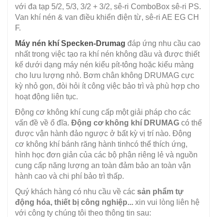
với đa tạp 5/2, 5/3, 3/2 + 3/2, sê-ri ComboBox sê-ri PS.
Van khí nén & van điều khiển điện từ, sê-ri AE EG CH
F.
Máy nén khí Specken-Drumag
đáp ứng nhu cầu cao
nhất trong việc tạo ra khí nén không dầu và được thiết
kế dưới dạng máy nén kiểu pít-tông hoặc kiểu màng
cho lưu lượng nhỏ. Bơm chân không DRUMAG cực
kỳ nhỏ gọn, đòi hỏi ít công việc bảo trì và phù hợp cho
hoạt động liên tục.
Động cơ không khí cung cấp một giải pháp cho các
vấn đề về ổ đĩa.
Động cơ không khí DRUMAG
có thể
được vận hành đảo ngược ở bất kỳ vị trí nào. Động
cơ không khí bánh răng hành tinhcó thể thích ứng,
hình học đơn giản của các bộ phận riêng lẻ và nguồn
cung cấp năng lượng an toàn đảm bảo an toàn vận
hành cao và chi phí bảo trì thấp.
Quý khách hàng có nhu cầu về các
sản phẩm tự
động hóa, thiết bị công nghiệp...
xin vui lòng liên hệ
với công ty chúng tôi theo thông tin sau: