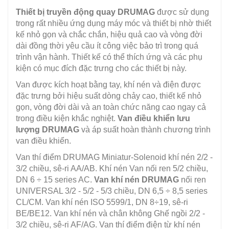
Thiết bị truyền động quay DRUMAG
được sử dụng
trong rất nhiều ứng dụng máy móc và thiết bị nhờ thiết
kế nhỏ gọn và chắc chắn, hiệu quả cao và vòng đời
dài đồng thời yêu cầu ít công việc bảo trì trong quá
trình vận hành. Thiết kế có thể thích ứng và các phụ
kiện có mục đích đặc trưng cho các thiết bị này.
Van được kích hoạt bằng tay, khí nén và điện được
đặc trưng bởi hiệu suất dòng chảy cao, thiết kế nhỏ
gọn, vòng đời dài và an toàn chức năng cao ngay cả
trong điều kiện khắc nghiệt.
Van điều khiển lưu
lượng DRUMAG
và áp suất hoàn thành chương trình
van điều khiển.
Van thí điểm DRUMAG Miniatur-Solenoid khí nén 2/2 -
3/2 chiều, sê-ri AA/AB. Khí nén Van nối ren 5/2 chiều,
DN 6 ÷ 15 series AC.
Van khí nén DRUMAG
nối ren
UNIVERSAL 3/2 - 5/2 - 5/3 chiều, DN 6,5 ÷ 8,5 series
CL/CM. Van khí nén ISO 5599/1, DN 8÷19, sê-ri
BE/BE12. Van khí nén và chân không Ghế ngồi 2/2 -
3/2 chiều, sê-ri AF/AG. Van thí điểm điện từ khí nén