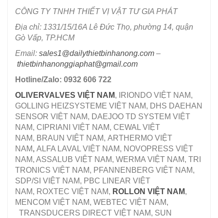
CÔNG TY TNHH THIẾT VỊ VẬT TƯ GIA PHÁT
Địa chỉ: 1331/15/16A Lê Đức Thọ, phường 14, quận
Gò Vấp, TP.HCM
Email:
sales1@dailythietbinhanong.com
–
thietbinhanonggiaphat@gmail.com
Hotline/Zalo: 0932 606 722
OLIVERVALVES VIỆT NAM
, IRIONDO VIỆT NAM,
GOLLING HEIZSYSTEME VIỆT NAM, DHS DAEHAN
SENSOR VIỆT NAM, DAEJOO TD SYSTEM VIỆT
NAM, CIPRIANI VIỆT NAM, CEWAL VIỆT
NAM, BRAUN VIỆT NAM, ARTHERMO VIỆT
NAM
,
ALFA LAVAL VIỆT NAM, NOVOPRESS VIỆT
NAM, ASSALUB VIỆT NAM, WERMA VIỆT NAM, TRI
TRONICS VIỆT NAM, PFANNENBERG VIỆT NAM,
SDP/SI VIỆT NAM, PBC LINEAR VIỆT
NAM, ROXTEC VIỆT NAM,
ROLLON VIỆT NAM
,
MENCOM VIỆT NAM, WEBTEC VIỆT NAM,
TRANSDUCERS DIRECT VIỆT NAM, SUN