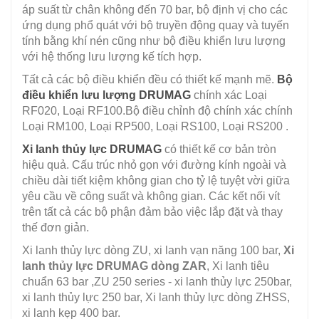
áp suất từ ​​chân không đến 70 bar, bộ định vị cho các
ứng dụng phổ quát với bộ truyền động quay và tuyến
tính bằng khí nén cũng như bộ điều khiển lưu lượng
với hệ thống lưu lượng kế tích hợp.
Tất cả các bộ điều khiển đều có thiết kế mạnh mẽ.
Bộ
điều khiển lưu lượng DRUMAG
chính xác Loại
RF020, Loại RF100.Bộ điều chỉnh độ chính xác chính
Loại RM100, Loại RP500, Loại RS100, Loại RS200 .
Xi lanh thủy lực DRUMAG
có thiết kế cơ bản tròn
hiệu quả. Cấu trúc nhỏ gọn với đường kính ngoài và
chiều dài tiết kiệm không gian cho tỷ lệ tuyệt vời giữa
yêu cầu về công suất và không gian. Các kết nối vít
trên tất cả các bộ phận đảm bảo việc lắp đặt và thay
thế đơn giản.
Xi lanh thủy lực dòng ZU, xi lanh vạn năng 100 bar,
Xi
lanh thủy lực DRUMAG dòng ZAR
, Xi lanh tiêu
chuẩn 63 bar ,ZU 250 series - xi lanh thủy lực 250bar,
xi lanh thủy lực 250 bar, Xi lanh thủy lực dòng ZHSS,
xi lanh kẹp 400 bar.