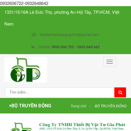
0932606722-0932648642
1331/15/16A Lê Đức Thọ, phường An Hội Tây, TP.HCM, Việt
Nam
thietbinhanonggiaphat@gmail.com
Hotline:
0932 606 722 - 0932 648 642
Toggle
navigation
BỘ TRUYỀN ĐỘNG
Trang chủ
BỘ TRUYỀN ĐỘNG