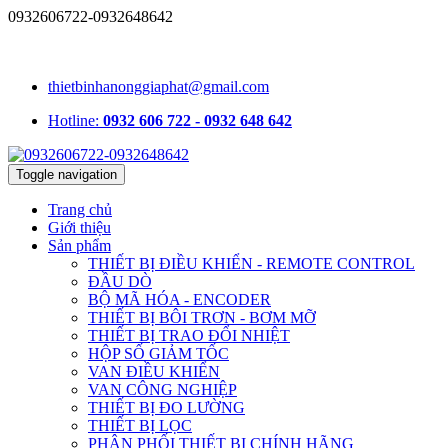
0932606722-0932648642
1331/15/16A Lê Đức Thọ, phường An Hội Tây, TP.HCM, Việt
Nam
thietbinhanonggiaphat@gmail.com
Hotline:
0932 606 722 - 0932 648 642
Toggle navigation
Trang chủ
Giới thiệu
Sản phẩm
THIẾT BỊ ĐIỀU KHIỂN - REMOTE CONTROL
ĐẦU DÒ
BỘ MÃ HÓA - ENCODER
THIẾT BỊ BÔI TRƠN - BƠM MỠ
THIẾT BỊ TRAO ĐỔI NHIỆT
HỘP SỐ GIẢM TỐC
VAN ĐIỀU KHIỂN
VAN CÔNG NGHIỆP
THIẾT BỊ ĐO LƯỜNG
THIẾT BỊ LỌC
PHÂN PHỐI THIẾT BỊ CHÍNH HÃNG