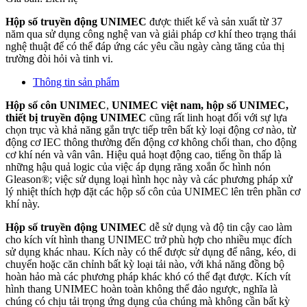
Hộp số truyền động UNIMEC
được thiết kế và sản xuất từ ​​37
năm qua sử dụng công nghệ van và giải pháp cơ khí theo trạng thái
nghệ thuật để có thể đáp ứng các yêu cầu ngày càng tăng của thị
trường đòi hỏi và tinh vi.
Thông tin sản phẩm
Hộp số côn UNIMEC
,
UNIMEC việt nam, hộp số UNIMEC,
thiết bị truyền động UNIMEC
cũng rất linh hoạt đối với sự lựa
chọn trục và khả năng gắn trực tiếp trên bất kỳ loại động cơ nào, từ
động cơ IEC thông thường đến động cơ không chổi than, cho động
cơ khí nén và vân vân. Hiệu quả hoạt động cao, tiếng ồn thấp là
những hậu quả logic của việc áp dụng răng xoắn ốc hình nón
Gleason®; việc sử dụng loại hình học này và các phương pháp xử
lý nhiệt thích hợp đặt các hộp số côn của UNIMEC lên trên phần cơ
khí này.
Hộp số truyền động UNIMEC
dễ sử dụng và độ tin cậy cao làm
cho kích vít hình thang UNIMEC trở phù hợp cho nhiều mục đích
sử dụng khác nhau. Kích này có thể được sử dụng để nâng, kéo, di
chuyển hoặc căn chỉnh bất kỳ loại tải nào, với khả năng đồng bộ
hoàn hảo mà các phương pháp khác khó có thể đạt được. Kích vít
hình thang UNIMEC hoàn toàn không thể đảo ngược, nghĩa là
chúng có chịu tải trọng ứng dụng của chúng mà không cần bất kỳ