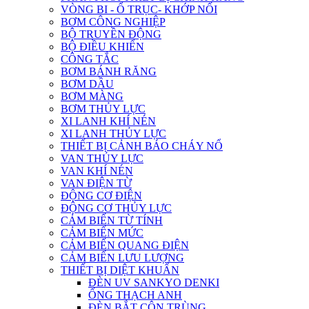
VÒNG BI - Ổ TRỤC- KHỚP NỐI
BƠM CÔNG NGHIỆP
BỘ TRUYỀN ĐỘNG
BỘ ĐIỀU KHIỂN
CÔNG TẮC
BƠM BÁNH RĂNG
BƠM DẦU
BƠM MÀNG
BƠM THỦY LỰC
XI LANH KHÍ NÉN
XI LANH THỦY LỰC
THIẾT BỊ CẢNH BÁO CHÁY NỔ
VAN THỦY LỰC
VAN KHÍ NÉN
VAN ĐIỆN TỪ
ĐỘNG CƠ ĐIỆN
ĐỘNG CƠ THỦY LỰC
CẢM BIẾN TỪ TÍNH
CẢM BIẾN MỨC
CẢM BIẾN QUANG ĐIỆN
CẢM BIẾN LƯU LƯỢNG
THIẾT BỊ DIỆT KHUẨN
ĐÈN UV SANKYO DENKI
ỐNG THẠCH ANH
ĐÈN BẮT CÔN TRÙNG