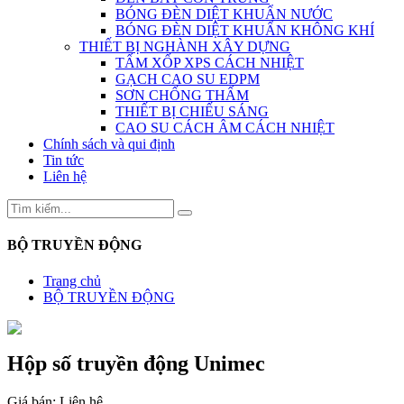
BÓNG ĐÈN DIỆT KHUẨN NƯỚC
BÓNG ĐÈN DIỆT KHUẨN KHÔNG KHÍ
THIẾT BỊ NGHÀNH XÂY DỰNG
TẤM XỐP XPS CÁCH NHIỆT
GẠCH CAO SU EDPM
SƠN CHỐNG THẤM
THIẾT BỊ CHIẾU SÁNG
CAO SU CÁCH ÂM CÁCH NHIỆT
Chính sách và qui định
Tin tức
Liên hệ
BỘ TRUYỀN ĐỘNG
Trang chủ
BỘ TRUYỀN ĐỘNG
Hộp số truyền động Unimec
Giá bán:
Liên hệ