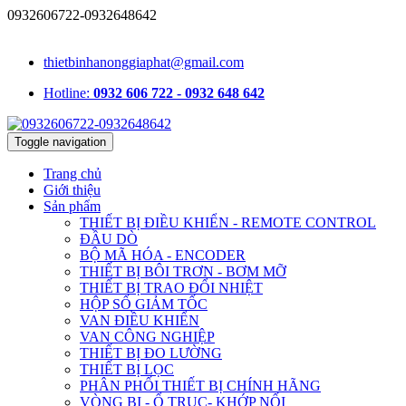
0932606722-0932648642
1331/15/16A Lê Đức Thọ, phường An Hội Tây, TP.HCM, Việt Nam
thietbinhanonggiaphat@gmail.com
Hotline:
0932 606 722 - 0932 648 642
Toggle navigation
Trang chủ
Giới thiệu
Sản phẩm
THIẾT BỊ ĐIỀU KHIỂN - REMOTE CONTROL
ĐẦU DÒ
BỘ MÃ HÓA - ENCODER
THIẾT BỊ BÔI TRƠN - BƠM MỠ
THIẾT BỊ TRAO ĐỔI NHIỆT
HỘP SỐ GIẢM TỐC
VAN ĐIỀU KHIỂN
VAN CÔNG NGHIỆP
THIẾT BỊ ĐO LƯỜNG
THIẾT BỊ LỌC
PHÂN PHỐI THIẾT BỊ CHÍNH HÃNG
VÒNG BI - Ổ TRỤC- KHỚP NỐI