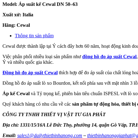
Model: Áp suất kế Cewal DN 50–63
Xuất xứ: Italia
Hãng: Cewal
Thông tin sản phẩm
Cewal được thành lập tại Ý cách đây hơn 60 năm, hoạt động kinh doanh
Việc phân phối nhiều loại sản phẩm như
đồng hồ đo áp suất Cewal
Ý và nhiều quốc gia khác.
Đồng hồ đo áp suất Cewal
thích hợp để đo áp suất của chất lỏng ho
Đồng hồ đo áp suất lò xo Bourdon, kết nối phía sau với mặt nhìn 3 
Áp kế Cewal
và Tỷ trọng kế, phiên bản tiêu chuẩn ISPESL với lò x
Quý khách hàng có nhu cầu về các
sản phẩm tự động hóa, thiết bị 
CÔNG TY TNHH THIẾT VỊ VẬT TƯ GIA PHÁT
Địa chỉ: 1331/15/16A Lê Đức Thọ, phường 14, quận Gò Vấp, TP
Email:
sales1@dailythietbinhanong.com
–
thietbinhanonggiaphat@