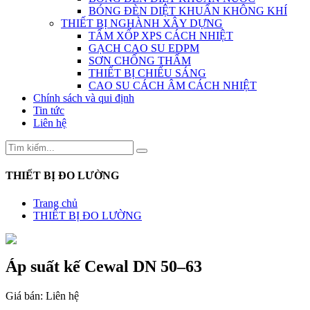
BÓNG ĐÈN DIỆT KHUẨN KHÔNG KHÍ
THIẾT BỊ NGHÀNH XÂY DỰNG
TẤM XỐP XPS CÁCH NHIỆT
GẠCH CAO SU EDPM
SƠN CHỐNG THẤM
THIẾT BỊ CHIẾU SÁNG
CAO SU CÁCH ÂM CÁCH NHIỆT
Chính sách và qui định
Tin tức
Liên hệ
THIẾT BỊ ĐO LƯỜNG
Trang chủ
THIẾT BỊ ĐO LƯỜNG
Áp suất kế Cewal DN 50–63
Giá bán:
Liên hệ