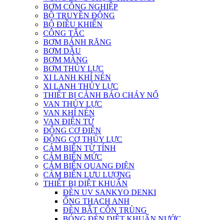
BƠM CÔNG NGHIỆP
BỘ TRUYỀN ĐỘNG
BỘ ĐIỀU KHIỂN
CÔNG TẮC
BƠM BÁNH RĂNG
BƠM DẦU
BƠM MÀNG
BƠM THỦY LỰC
XI LANH KHÍ NÉN
XI LANH THỦY LỰC
THIẾT BỊ CẢNH BÁO CHÁY NỔ
VAN THỦY LỰC
VAN KHÍ NÉN
VAN ĐIỆN TỪ
ĐỘNG CƠ ĐIỆN
ĐỘNG CƠ THỦY LỰC
CẢM BIẾN TỪ TÍNH
CẢM BIẾN MỨC
CẢM BIẾN QUANG ĐIỆN
CẢM BIẾN LƯU LƯỢNG
THIẾT BỊ DIỆT KHUẨN
ĐÈN UV SANKYO DENKI
ỐNG THẠCH ANH
ĐÈN BẮT CÔN TRÙNG
BÓNG ĐÈN DIỆT KHUẨN NƯỚC