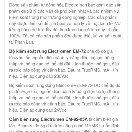
Dòng sản phẩm tự động hóa Electromen bao gồm các sản
phẩm để xử lý các vấn đề phổ biến nhất và các nhiệm vụ
kiểm soát trong môi trường công nghiệp. Các sản phẩm
này được thiết kế để linh hoạt và hợp lý về mặt kinh tế. Với
lượng hàng dự trữ đầy đủ, tính khả dụng được duy trì gần
100%. Tất cả các sản phẩm đều được thiết kế và sản xuất
tại Phần Lan.
Bộ kiểm soát rung Electromen EM-72
chế độ đo gia
tốc/vận tốc, nguồn điện cách ly bằng điện, bộ lọc thông
thấp và thông cao có thể cài đặt, kích thước nhỏ gọn, đầu
ra rơle báo động và cảnh báo. Đầu ra TrueRMS, mA - tín
hiệu, Điện áp cung cấp 230Vac
Bộ kiểm soát rung động Electromen EM-72-DC chế độ đo
gia tốc/vận tốc, nguồn điện cách ly bằng điện bộ lọc thông
thấp và thông cao có thể cài đặt, kích thước nhỏ gọn, đầu
ra rơle báo động và cảnh báo. Đầu ra TrueRMS, mA - tín
hiệu. Điện áp cung cấp 24Vdc
Cảm biến rung Electromen EM-82-05A
là cảm biến gia
tốc, Phạm vi đo 5g dựa trên công nghệ MEMS sự ổn định
tốt, đáp ứng tần số tuyến tính, phạm vi điện áp cung cấp