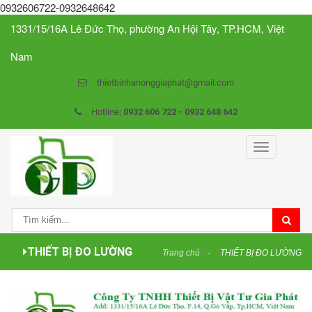
0932606722-0932648642
1331/15/16A Lê Đức Thọ, phường An Hội Tây, TP.HCM, Việt
Nam
thietbinhanonggiaphat@gmail.com
Hotline:
0932 606 722 - 0932 648 642
Toggle
navigation
THIẾT BỊ ĐO LƯỜNG
Trang chủ
THIẾT BỊ ĐO LƯỜNG