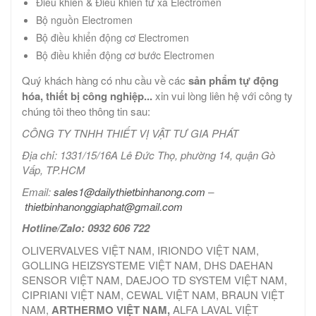
Điều khiển & Điều khiển từ xa Electromen
Bộ nguồn Electromen
Bộ điều khiển động cơ Electromen
Bộ điều khiển động cơ bước Electromen
Quý khách hàng có nhu cầu về các
sản phẩm tự động
hóa, thiết bị công nghiệp...
xin vui lòng liên hệ với công ty
chúng tôi theo thông tin sau:
CÔNG TY TNHH THIẾT VỊ VẬT TƯ GIA PHÁT
Địa chỉ: 1331/15/16A Lê Đức Thọ, phường 14, quận Gò
Vấp, TP.HCM
Email:
sales1@dailythietbinhanong.com
–
thietbinhanonggiaphat@gmail.com
Hotline/Zalo: 0932 606 722
OLIVERVALVES VIỆT NAM, IRIONDO VIỆT NAM,
GOLLING HEIZSYSTEME VIỆT NAM, DHS DAEHAN
SENSOR VIỆT NAM, DAEJOO TD SYSTEM VIỆT NAM,
CIPRIANI VIỆT NAM, CEWAL VIỆT NAM, BRAUN VIỆT
NAM,
ARTHERMO VIỆT NAM,
ALFA LAVAL VIỆT