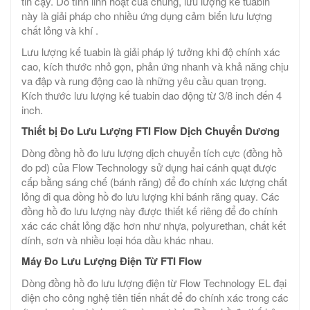
tin cậy. Do tính linh hoạt của chúng, lưu lượng kế tuabin
này là giải pháp cho nhiều ứng dụng cảm biến lưu lượng
chất lỏng và khí .
Lưu lượng kế tuabin là giải pháp lý tưởng khi độ chính xác
cao, kích thước nhỏ gọn, phản ứng nhanh và khả năng chịu
va đập và rung động cao là những yêu cầu quan trọng.
Kích thước lưu lượng kế tuabin dao động từ 3/8 inch đến 4
inch.
Thiết bị Đo Lưu Lượng FTI Flow Dịch Chuyển Dương
Dòng đồng hồ đo lưu lượng dịch chuyển tích cực (đồng hồ
đo pd) của Flow Technology sử dụng hai cánh quạt được
cấp bằng sáng chế (bánh răng) để đo chính xác lượng chất
lỏng đi qua đồng hồ đo lưu lượng khi bánh răng quay. Các
đồng hồ đo lưu lượng này được thiết kế riêng để đo chính
xác các chất lỏng đặc hơn như nhựa, polyurethan, chất kết
dính, sơn và nhiều loại hóa dầu khác nhau.
Máy Đo Lưu Lượng Điện Từ FTI Flow
Dòng đồng hồ đo lưu lượng điện từ Flow Technology EL đại
diện cho công nghệ tiên tiến nhất để đo chính xác trong các