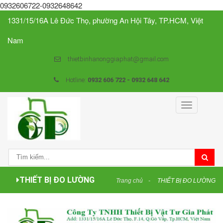
0932606722-0932648642
1331/15/16A Lê Đức Thọ, phường An Hội Tây, TP.HCM, Việt
Nam
thietbinhanonggiaphat@gmail.com
Hotline:
0932 606 722 - 0932 648 642
Toggle
navigation
THIẾT BỊ ĐO LƯỜNG
Trang chủ
THIẾT BỊ ĐO LƯỜNG