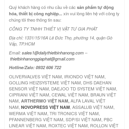
Quý khách hàng có nhu cầu về các
sản phẩm tự động
hóa, thiết bị công nghiệp...
xin vui lòng liên hệ với công ty
chúng tôi theo thông tin sau:
CÔNG TY TNHH THIẾT VỊ VẬT TƯ GIA PHÁT
Địa chỉ: 1331/15/16A Lê Đức Thọ, phường 14, quận Gò
Vấp, TP.HCM
Email:
sales1@dailythietbinhanong.com
–
thietbinhanonggiaphat@gmail.com
Hotline/Zalo: 0932 606 722
OLIVERVALVES VIỆT NAM, IRIONDO VIỆT NAM,
GOLLING HEIZSYSTEME VIỆT NAM, DHS DAEHAN
SENSOR VIỆT NAM, DAEJOO TD SYSTEM VIỆT NAM,
CIPRIANI VIỆT NAM, CEWAL VIỆT NAM, BRAUN VIỆT
NAM,
ARTHERMO VIỆT NAM,
ALFA LAVAL VIỆT
NAM,
NOVOPRESS VIỆT NAM
, ASSALUB VIỆT NAM,
WERMA VIỆT NAM, TRI TRONICS VIỆT NAM,
PFANNENBERG VIỆT NAM, SDP/SI VIỆT NAM, PBC
LINEAR VIỆT NAM, ROXTEC VIỆT NAM, ROLLON VIỆT