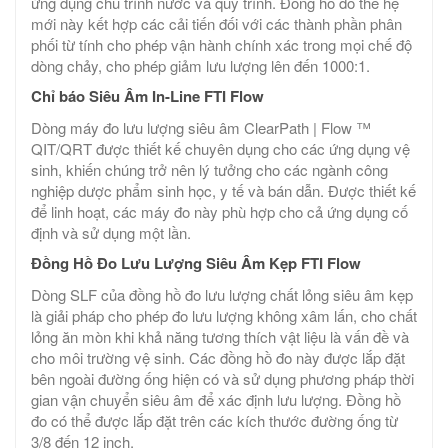
ứng dụng chu trình nước và quy trình. Đồng hồ đo thế hệ
mới này kết hợp các cải tiến đối với các thành phần phân
phối từ tính cho phép vận hành chính xác trong mọi chế độ
dòng chảy, cho phép giảm lưu lượng lên đến 1000:1.
Chỉ báo Siêu Âm In-Line FTI Flow
Dòng máy đo lưu lượng siêu âm ClearPath | Flow ™
QIT/QRT được thiết kế chuyên dụng cho các ứng dụng vệ
sinh, khiến chúng trở nên lý tưởng cho các ngành công
nghiệp dược phẩm sinh học, y tế và bán dẫn. Được thiết kế
để linh hoạt, các máy đo này phù hợp cho cả ứng dụng cố
định và sử dụng một lần.
Đồng Hồ Đo Lưu Lượng Siêu Âm Kẹp FTI Flow
Dòng SLF của đồng hồ đo lưu lượng chất lỏng siêu âm kẹp
là giải pháp cho phép đo lưu lượng không xâm lấn, cho chất
lỏng ăn mòn khi khả năng tương thích vật liệu là vấn đề và
cho môi trường vệ sinh. Các đồng hồ đo này được lắp đặt
bên ngoài đường ống hiện có và sử dụng phương pháp thời
gian vận chuyển siêu âm để xác định lưu lượng. Đồng hồ
đo có thể được lắp đặt trên các kích thước đường ống từ
3/8 đến 12 inch.