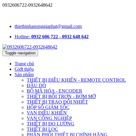
0932606722-0932648642
1331/15/16A Lê Đức Thọ, phường An Hội Tây, TP.HCM, Việt
Nam
thietbinhanonggiaphat@gmail.com
Hotline:
0932 606 722 - 0932 648 642
Toggle navigation
Trang chủ
Giới thiệu
Sản phẩm
THIẾT BỊ ĐIỀU KHIỂN - REMOTE CONTROL
ĐẦU DÒ
BỘ MÃ HÓA - ENCODER
THIẾT BỊ BÔI TRƠN - BƠM MỠ
THIẾT BỊ TRAO ĐỔI NHIỆT
HỘP SỐ GIẢM TỐC
VAN ĐIỀU KHIỂN
VAN CÔNG NGHIỆP
THIẾT BỊ ĐO LƯỜNG
THIẾT BỊ LỌC
PHÂN PHỐI THIẾT BỊ CHÍNH HÃNG