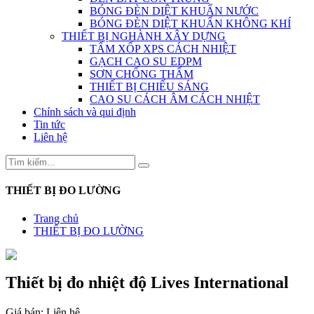
BÓNG ĐÈN DIỆT KHUẨN NƯỚC
BÓNG ĐÈN DIỆT KHUẨN KHÔNG KHÍ
THIẾT BỊ NGHÀNH XÂY DỰNG
TẤM XỐP XPS CÁCH NHIỆT
GẠCH CAO SU EDPM
SƠN CHỐNG THẤM
THIẾT BỊ CHIẾU SÁNG
CAO SU CÁCH ÂM CÁCH NHIỆT
Chính sách và qui định
Tin tức
Liên hệ
THIẾT BỊ ĐO LƯỜNG
Trang chủ
THIẾT BỊ ĐO LƯỜNG
Thiết bị đo nhiệt độ Lives International
Giá bán:
Liên hệ