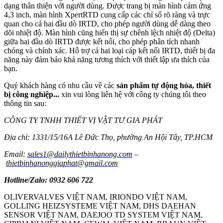
dạng thân thiện với người dùng. Được trang bị màn hình cảm ứng
4,3 inch, màn hình XpertRTD cung cấp các chỉ số rõ ràng và trực
quan cho cả hai đầu dò IRTD, cho phép người dùng dễ dàng theo
dõi nhiệt độ. Màn hình cũng hiển thị sự chênh lệch nhiệt độ (Delta)
giữa hai đầu dò IRTD được kết nối, cho phép phân tích nhanh
chóng và chính xác. Hỗ trợ cả hai loại cáp kết nối IRTD, thiết bị đa
năng này đảm bảo khả năng tương thích với thiết lập ưa thích của
bạn.
Quý khách hàng có nhu cầu về các
sản phẩm tự động hóa, thiết
bị công nghiệp...
xin vui lòng liên hệ với công ty chúng tôi theo
thông tin sau:
CÔNG TY TNHH THIẾT VỊ VẬT TƯ GIA PHÁT
Địa chỉ: 1331/15/16A Lê Đức Thọ, phường An Hội Tây, TP.HCM
Email:
sales1@dailythietbinhanong.com
–
thietbinhanonggiaphat@gmail.com
Hotline/Zalo: 0932 606 722
OLIVERVALVES VIỆT NAM, IRIONDO VIỆT NAM,
GOLLING HEIZSYSTEME VIỆT NAM, DHS DAEHAN
SENSOR VIỆT NAM, DAEJOO TD SYSTEM VIỆT NAM,