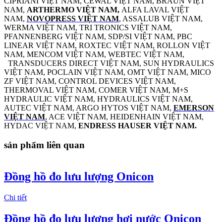
CIPRIANI VIỆT NAM, CEWAL VIỆT NAM, BRAUN VIỆT
NAM,
ARTHERMO VIỆT NAM,
ALFA LAVAL VIỆT
NAM,
NOVOPRESS VIỆT NAM
, ASSALUB VIỆT NAM,
WERMA VIỆT NAM, TRI TRONICS VIỆT NAM,
PFANNENBERG VIỆT NAM, SDP/SI VIỆT NAM, PBC
LINEAR VIỆT NAM, ROXTEC VIỆT NAM, ROLLON VIỆT
NAM, MENCOM VIỆT NAM, WEBTEC VIỆT NAM,
TRANSDUCERS DIRECT VIỆT NAM, SUN HYDRAULICS
VIỆT NAM, POCLAIN VIỆT NAM, OMT VIỆT NAM, MICO
ZF VIỆT NAM, CONTROL DEVICES VIỆT NAM,
THERMOVAL VIỆT NAM, COMER VIỆT NAM, M+S
HYDRAULIC VIỆT NAM, HYDRAULICS VIỆT NAM,
AUTEC VIỆT NAM, ARGO HYTOS VIỆT NAM,
EMERSON
VIỆT NAM
, ACE VIỆT NAM, HEIDENHAIN VIỆT NAM,
HYDAC VIỆT NAM,
ENDRESS HAUSER VIỆT NAM.
sản phẩm liên quan
Đồng hồ đo lưu lượng Onicon
Chi tiết
Đồng hồ đo lưu lượng hơi nước Onicon