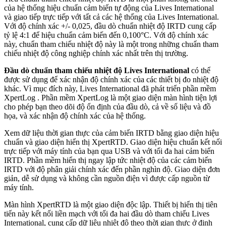
của hệ thống hiệu chuẩn cảm biến tự động của Lives International
và giao tiếp trực tiếp với tất cả các hệ thống của Lives International.
Với độ chính xác +/- 0,025, đầu dò chuẩn nhiệt độ IRTD cung cấp
tỷ lệ 4:1 để hiệu chuẩn cảm biến đến 0,100°C. Với độ chính xác
này, chuẩn tham chiếu nhiệt độ này là một trong những chuẩn tham
chiếu nhiệt độ công nghiệp chính xác nhất trên thị trường.
Đầu dò chuẩn tham chiếu nhiệt độ Lives International
có thể
được sử dụng để xác nhận độ chính xác của các thiết bị đo nhiệt độ
khác. Vì mục đích này, Lives International đã phát triển phần mềm
XpertLog . Phần mềm XpertLog là một giao diện màn hình tiện lợi
cho phép bạn theo dõi độ ổn định của đầu dò, cả về số liệu và đồ
họa, và xác nhận độ chính xác của hệ thống.
Xem dữ liệu thời gian thực của cảm biến IRTD bằng giao diện hiệu
chuẩn và giao diện hiển thị XpertRTD. Giao diện hiệu chuẩn kết nối
trực tiếp với máy tính của bạn qua USB và với tối đa hai cảm biến
IRTD. Phần mềm hiển thị ngay lập tức nhiệt độ của các cảm biến
IRTD với độ phân giải chính xác đến phần nghìn độ. Giao diện đơn
giản, dễ sử dụng và không cần nguồn điện vì được cấp nguồn từ
máy tính.
Màn hình XpertRTD là một giao diện độc lập. Thiết bị hiển thị tiên
tiến này kết nối liền mạch với tối đa hai đầu dò tham chiếu Lives
International, cung cấp dữ liệu nhiệt độ theo thời gian thực ở định