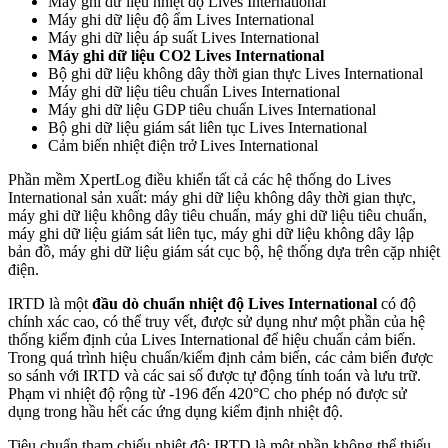
Máy ghi dữ liệu nhiệt độ Lives International
Máy ghi dữ liệu độ ẩm Lives International
Máy ghi dữ liệu áp suất Lives International
Máy ghi dữ liệu CO2 Lives International
Bộ ghi dữ liệu không dây thời gian thực Lives International
Máy ghi dữ liệu tiêu chuẩn Lives International
Máy ghi dữ liệu GDP tiêu chuẩn Lives International
Bộ ghi dữ liệu giám sát liên tục Lives International
Cảm biến nhiệt điện trở Lives International
Phần mềm XpertLog điều khiển tất cả các hệ thống do Lives
International sản xuất: máy ghi dữ liệu không dây thời gian thực,
máy ghi dữ liệu không dây tiêu chuẩn, máy ghi dữ liệu tiêu chuẩn,
máy ghi dữ liệu giám sát liên tục, máy ghi dữ liệu không dây lập
bản đồ, máy ghi dữ liệu giám sát cục bộ, hệ thống dựa trên cặp nhiệt
điện.
IRTD là một
đầu dò chuẩn nhiệt độ Lives International
có độ
chính xác cao, có thể truy vết, được sử dụng như một phần của hệ
thống kiểm định của Lives International để hiệu chuẩn cảm biến.
Trong quá trình hiệu chuẩn/kiểm định cảm biến, các cảm biến được
so sánh với IRTD và các sai số được tự động tính toán và lưu trữ.
Phạm vi nhiệt độ rộng từ -196 đến 420°C cho phép nó được sử
dụng trong hầu hết các ứng dụng kiểm định nhiệt độ.
Tiêu chuẩn tham chiếu nhiệt độ: IRTD là một phần không thể thiếu