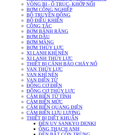
VÒNG BI - Ổ TRỤC- KHỚP NỐI
BƠM CÔNG NGHIỆP
BỘ TRUYỀN ĐỘNG
BỘ ĐIỀU KHIỂN
CÔNG TẮC
BƠM BÁNH RĂNG
BƠM DẦU
BƠM MÀNG
BƠM THỦY LỰC
XI LANH KHÍ NÉN
XI LANH THỦY LỰC
THIẾT BỊ CẢNH BÁO CHÁY NỔ
VAN THỦY LỰC
VAN KHÍ NÉN
VAN ĐIỆN TỪ
ĐỘNG CƠ ĐIỆN
ĐỘNG CƠ THỦY LỰC
CẢM BIẾN TỪ TÍNH
CẢM BIẾN MỨC
CẢM BIẾN QUANG ĐIỆN
CẢM BIẾN LƯU LƯỢNG
THIẾT BỊ DIỆT KHUẨN
ĐÈN UV SANKYO DENKI
ỐNG THẠCH ANH
ĐÈN BẮT CÔN TRÙNG