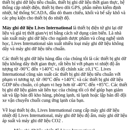
thiết bị ghi dữ liệu tiêu chuẩn, thiết bị ghi dữ liệu thời gian thực, hệ
thống cặp nhiệt điện, thiết bị theo dõi GPS, phần mềm kiểm định
nhiệt, hệ thống SCADA, đầu dò tham chiếu, khối và bể sấy khô và
các phụ kiện cho thiết bị đo nhiệt độ.
Máy ghi dữ liệu Lives International
là thiết bị điện tử ghi lại dữ
liệu và giá trị thời gian/vị trí bằng cách sử dụng cảm biến. Là nhà
sản xuất máy ghi dữ liệu cho ngành dược phẩm và công nghệ sinh
học, Lives International sản xuất nhiều loại máy ghi dữ liệu không
dây và máy ghi dữ liệu tiêu chuẩn.
Các thiết bị ghi dữ liệu hàng đầu của chúng tôi là các thiết bị ghi dữ
liệu không dây thời gian thực, rất bền bỉ với phạm vi nhiệt độ ấn
tượng từ -90°C đến +140°C và độ chính xác ±0,1°C. Lives
International cũng sản xuất các thiết bị ghi dữ liệu tiêu chuẩn với
phạm vi tương tự, từ -90°C đến +140°C và các thiết bị ghi dữ liệu
GDP tiêu chuẩn, có phạm vi hẹp hơn từ -40°C đến +85°C. Các thiết
bị ghi dữ liệu giám sát liên tục của chúng tôi có thể giúp bạn giám
sát và lập bản đồ kho hàng, phòng lạnh, tủ lạnh hoặc lập bản đồ đội
xe vận chuyển chuỗi cung ứng lạnh của bạn.
Về loại thiết bị đo, Lives International cung cấp máy ghi dữ liệu
nhiệt độ Lives International, máy ghi dữ liệu độ ẩm, máy ghi dữ liệu
áp suất và máy ghi dữ liệu CO2 .