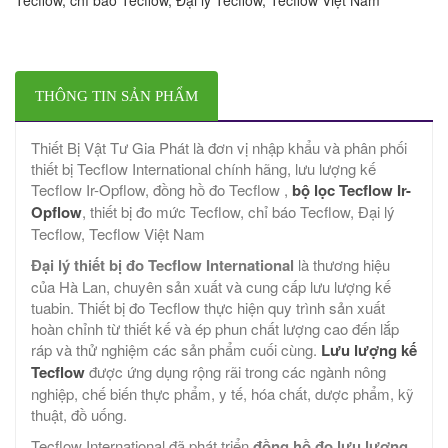
THÔNG TIN SẢN PHẨM
Thiết Bị Vật Tư Gia Phát là đơn vị nhập khẩu và phân phối
thiết bị Tecflow International chính hãng, lưu lượng kế
Tecflow Ir-Opflow, đồng hồ đo Tecflow ,
bộ lọc Tecflow Ir-
Opflow
, thiết bị đo mức Tecflow, chỉ báo Tecflow, Đại lý
Tecflow, Tecflow Việt Nam
Đại lý thiết bị đo Tecflow International
là thương hiệu
của Hà Lan, chuyên sản xuất và cung cấp lưu lượng kế
tuabin. Thiết bị đo Tecflow thực hiện quy trình sản xuất
hoàn chỉnh từ thiết kế và ép phun chất lượng cao đến lắp
ráp và thử nghiệm các sản phẩm cuối cùng.
Lưu lượng kế
Tecflow
được ứng dụng rộng rãi trong các ngành nông
nghiệp, chế biến thực phẩm, y tế, hóa chất, dược phẩm, kỹ
thuật, đồ uống.
Tecflow International đã phát triển
đồng hồ đo lưu lượng