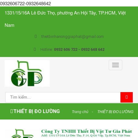
0932606722-0932648642
1331/15/16A Lê Đức Thọ, phường An Hội Tây, TP.HCM, Việt
Nam
thietbinhanonggiaphat@gmail.com
Hotline:
0932 606 722 - 0932 648 642
Toggle
navigation
THIẾT BỊ ĐO LƯỜNG
Trang chủ
THIẾT BỊ ĐO LƯỜNG