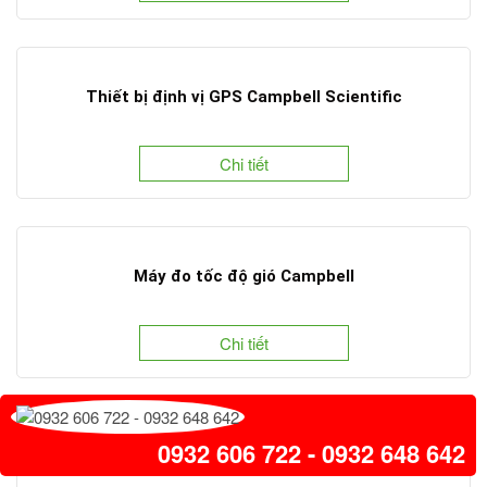
Thiết bị định vị GPS Campbell Scientific
Chi tiết
Máy đo tốc độ gió Campbell
Chi tiết
0932 606 722 - 0932 648 642
Máy đo nồng độ bụi DURAG