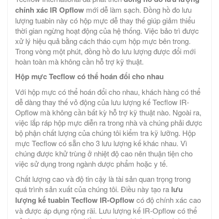
chính xác IR Opflow
mới dễ làm sạch. Đồng hồ đo lưu
lượng tuabin này có hộp mực dễ thay thế giúp giảm thiểu
thời gian ngừng hoạt động của hệ thống. Việc bảo trì được
xử lý hiệu quả bằng cách tháo cụm hộp mực bên trong.
Trong vòng một phút, đồng hồ đo lưu lượng được đổi mới
hoàn toàn mà không cần hỗ trợ kỹ thuật.
Hộp mực Tecflow có thể hoán đổi cho nhau
Với hộp mực có thể hoán đổi cho nhau, khách hàng có thể
dễ dàng thay thế vỏ động của lưu lượng kế Tecflow IR-
Opflow mà không cần bất kỳ hỗ trợ kỹ thuật nào. Ngoài ra,
việc lắp ráp hộp mực diễn ra trong nhà và chúng phải được
bộ phận chất lượng của chúng tôi kiểm tra kỹ lưỡng. Hộp
mực Tecflow có sẵn cho 3 lưu lượng kế khác nhau. Vì
chúng được khử trùng ở nhiệt độ cao nên thuận tiện cho
việc sử dụng trong ngành dược phẩm hoặc y tế.
Chất lượng cao và độ tin cậy là tài sản quan trọng trong
quá trình sản xuất của chúng tôi. Điều này tạo ra
lưu
lượng kế tuabin Tecflow IR-Opflow
có độ chính xác cao
và được áp dụng rộng rãi. Lưu lượng kế IR-Opflow có thể