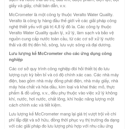
giấy và giấy, chất bán dẫn, v.v.
McCrometer là một công ty thuộc Veralto Water Quality.
Veralto là công ty hàng đầu thế giới về các giải pháp công
nghệ thiết yếu với giá trị 4,8 tỷ đô la. Các công ty thuộc
Veralto Water Quality quản lý, xử lý, làm sạch và bảo vệ
nguồn cung cấp nước toàn cầu, từ các cơ sở xử lý nước
thải và đô thị đến hồ, sông, lưu vực sông và đại dương.
Lưu lượng kế McCrometer cho các ứng dụng công
nghiệp
Các cơ sở quy trình công nghiệp đòi hỏi thiết bị đo lưu
lượng cực kỳ bền bỉ và có độ chính xác cao. Các nhà máy
điện, bao gồm nhà máy đồng phát điện, nhà máy giấy, nhà
máy hóa chất và hóa dầu, kim loại và khai thác mỏ, thực
phẩm & đồ uống, v.v., đều phụ thuộc vào việc xử lý không
khí, nước, hơi nước, chất lỏng, khí hoặc năng lượng một
cách chính xác và tiết kiệm.
Lưu lượng kế McCrometer mang lại giá trị vượt trội về chi
phí lắp đặt và sở hữu, đồng thời phục vụ thị trường đa dạng
với các giải pháp đo lưu lượng phù hợp với nhu cầu ứng