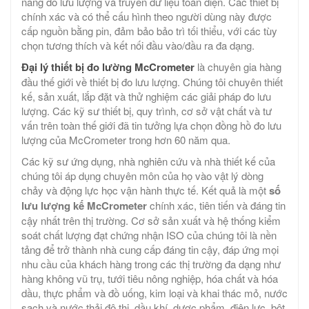
năng đo lưu lượng và truyền dữ liệu toàn diện. Các thiết bị
chính xác và có thể cấu hình theo người dùng này được
cấp nguồn bằng pin, đảm bảo bảo trì tối thiểu, với các tùy
chọn tương thích và kết nối đầu vào/đầu ra đa dạng.
Đại lý thiết bị đo lường McCrometer
là chuyên gia hàng
đầu thế giới về thiết bị đo lưu lượng. Chúng tôi chuyên thiết
kế, sản xuất, lắp đặt và thử nghiệm các giải pháp đo lưu
lượng. Các kỹ sư thiết bị, quy trình, cơ sở vật chất và tư
vấn trên toàn thế giới đã tin tưởng lựa chọn đồng hồ đo lưu
lượng của McCrometer trong hơn 60 năm qua.
Các kỹ sư ứng dụng, nhà nghiên cứu và nhà thiết kế của
chúng tôi áp dụng chuyên môn của họ vào vật lý dòng
chảy và động lực học vận hành thực tế. Kết quả là một
số
lưu lượng kế McCrometer
chính xác, tiên tiến và đáng tin
cậy nhất trên thị trường. Cơ sở sản xuất và hệ thống kiểm
soát chất lượng đạt chứng nhận ISO của chúng tôi là nền
tảng để trở thành nhà cung cấp đáng tin cậy, đáp ứng mọi
nhu cầu của khách hàng trong các thị trường đa dạng như
hàng không vũ trụ, tưới tiêu nông nghiệp, hóa chất và hóa
dầu, thực phẩm và đồ uống, kim loại và khai thác mỏ, nước
sạch và nước thải đô thị, dầu khí, dược phẩm, điện lực, bột