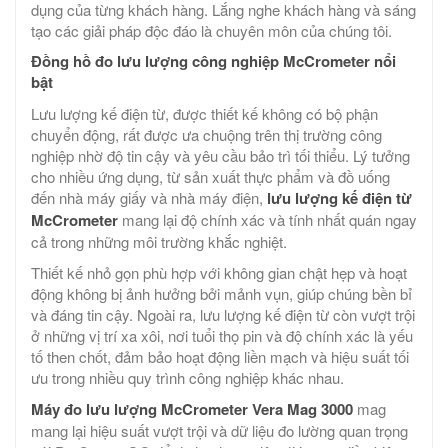
dụng của từng khách hàng. Lắng nghe khách hàng và sáng
tạo các giải pháp độc đáo là chuyên môn của chúng tôi.
Đồng hồ đo lưu lượng công nghiệp McCrometer nổi
bật
Lưu lượng kế điện từ, được thiết kế không có bộ phận
chuyển động, rất được ưa chuộng trên thị trường công
nghiệp nhờ độ tin cậy và yêu cầu bảo trì tối thiểu. Lý tưởng
cho nhiều ứng dụng, từ sản xuất thực phẩm và đồ uống
đến nhà máy giấy và nhà máy điện,
lưu lượng kế điện từ
McCrometer
mang lại độ chính xác và tính nhất quán ngay
cả trong những môi trường khắc nghiệt.
Thiết kế nhỏ gọn phù hợp với không gian chật hẹp và hoạt
động không bị ảnh hưởng bởi mảnh vụn, giúp chúng bền bỉ
và đáng tin cậy. Ngoài ra, lưu lượng kế điện từ còn vượt trội
ở những vị trí xa xôi, nơi tuổi thọ pin và độ chính xác là yếu
tố then chốt, đảm bảo hoạt động liền mạch và hiệu suất tối
ưu trong nhiều quy trình công nghiệp khác nhau.
Máy đo lưu lượng McCrometer Vera Mag 3000
mag
mang lại hiệu suất vượt trội và dữ liệu đo lường quan trọng