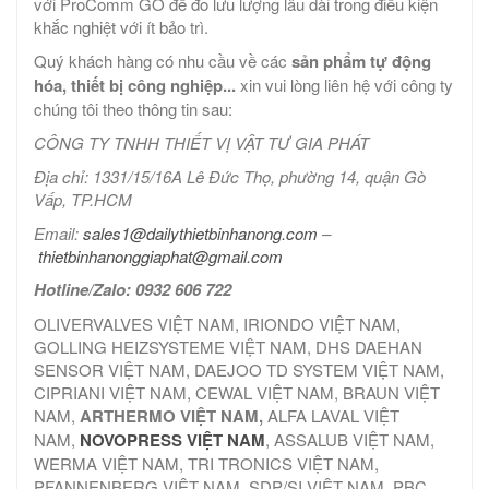
với ProComm GO để đo lưu lượng lâu dài trong điều kiện
khắc nghiệt với ít bảo trì.
Quý khách hàng có nhu cầu về các
sản phẩm tự động
hóa, thiết bị công nghiệp...
xin vui lòng liên hệ với công ty
chúng tôi theo thông tin sau:
CÔNG TY TNHH THIẾT VỊ VẬT TƯ GIA PHÁT
Địa chỉ: 1331/15/16A Lê Đức Thọ, phường 14, quận Gò
Vấp, TP.HCM
Email:
sales1@dailythietbinhanong.com
–
thietbinhanonggiaphat@gmail.com
Hotline/Zalo: 0932 606 722
OLIVERVALVES VIỆT NAM, IRIONDO VIỆT NAM,
GOLLING HEIZSYSTEME VIỆT NAM, DHS DAEHAN
SENSOR VIỆT NAM, DAEJOO TD SYSTEM VIỆT NAM,
CIPRIANI VIỆT NAM, CEWAL VIỆT NAM, BRAUN VIỆT
NAM,
ARTHERMO VIỆT NAM,
ALFA LAVAL VIỆT
NAM,
NOVOPRESS VIỆT NAM
, ASSALUB VIỆT NAM,
WERMA VIỆT NAM, TRI TRONICS VIỆT NAM,
PFANNENBERG VIỆT NAM, SDP/SI VIỆT NAM, PBC