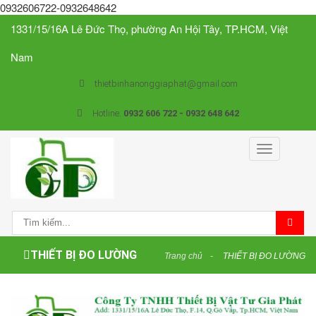
0932606722-0932648642
1331/15/16A Lê Đức Thọ, phường An Hội Tây, TP.HCM, Việt
Nam
thietbinhanonggiaphat@gmail.com
Hotline:
0932 606 722 - 0932 648 642
Toggle
navigation
THIẾT BỊ ĐO LƯỜNG
Trang chủ
THIẾT BỊ ĐO LƯỜNG