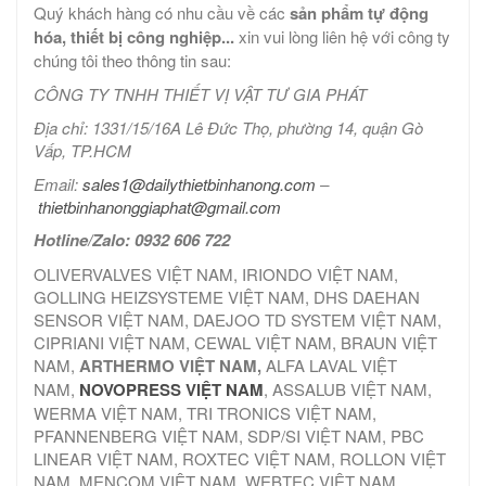
Quý khách hàng có nhu cầu về các
sản phẩm tự động
hóa, thiết bị công nghiệp...
xin vui lòng liên hệ với công ty
chúng tôi theo thông tin sau:
CÔNG TY TNHH THIẾT VỊ VẬT TƯ GIA PHÁT
Địa chỉ: 1331/15/16A Lê Đức Thọ, phường 14, quận Gò
Vấp, TP.HCM
Email:
sales1@dailythietbinhanong.com
–
thietbinhanonggiaphat@gmail.com
Hotline/Zalo: 0932 606 722
OLIVERVALVES VIỆT NAM, IRIONDO VIỆT NAM,
GOLLING HEIZSYSTEME VIỆT NAM, DHS DAEHAN
SENSOR VIỆT NAM, DAEJOO TD SYSTEM VIỆT NAM,
CIPRIANI VIỆT NAM, CEWAL VIỆT NAM, BRAUN VIỆT
NAM,
ARTHERMO VIỆT NAM,
ALFA LAVAL VIỆT
NAM,
NOVOPRESS VIỆT NAM
, ASSALUB VIỆT NAM,
WERMA VIỆT NAM, TRI TRONICS VIỆT NAM,
PFANNENBERG VIỆT NAM, SDP/SI VIỆT NAM, PBC
LINEAR VIỆT NAM, ROXTEC VIỆT NAM, ROLLON VIỆT
NAM, MENCOM VIỆT NAM, WEBTEC VIỆT NAM,