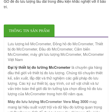
GO để đo lưu lượng lâu dài trong điều kiện khắc nghiệt với ít bảo
trì.
THÔNG TIN SẢN PHẨM
Lưu lượng kế McCrometer, Đồng hồ đo McCrometer, Thiết
bị đo McCrometer, Đầu dò McCrometer, Cảm biến
McCrometer, máy ghi lưu lượng McCrometer, McCrometer
Việt Nam
Đại lý thiết bị đo lường McCrometer
là chuyên gia hàng
đầu thế giới về thiết bị đo lưu lượng. Chúng tôi chuyên thiết
kế, sản xuất, lắp đặt và thử nghiệm các giải pháp đo lưu
lượng. Các kỹ sư thiết bị, quy trình, cơ sở vật chất và tư
vấn trên toàn thế giới đã tin tưởng lựa chọn đồng hồ đo lưu
lượng của McCrometer trong hơn 60 năm qua.
Máy đo lưu lượng McCrometer Vera Mag 3000
mag
mang lại hiệu suất vượt trội và dữ liệu đo lường quan trọng