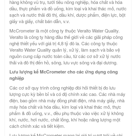
hàng không vũ trụ, tưới tiêu nông nghiệp, hóa chất và hóa
dầu, thực phẩm và đồ uống, kim loại và khai thác mỏ, nước
sạch và nước thải đô thị, dầu khí, dược phẩm, điện lực, bột
giấy và giấy, chất bán dẫn, v.v.
McCrometer là một công ty thuộc Veralto Water Quality.
Veralto là công ty hàng đầu thế giới về các giải pháp công
nghệ thiết yếu với giá trị 4,8 tỷ đô la. Các công ty thuộc
Veralto Water Quality quản lý, xử lý, làm sạch và bảo vệ
nguồn cung cấp nước toàn cầu, từ các cơ sở xử lý nước
thải và đô thị đến hồ, sông, lưu vực sông và đại dương.
Lưu lượng kế McCrometer cho các ứng dụng công
nghiệp
Các cơ sở quy trình công nghiệp đòi hỏi thiết bị đo lưu
lượng cực kỳ bền bỉ và có độ chính xác cao. Các nhà máy
điện, bao gồm nhà máy đồng phát điện, nhà máy giấy, nhà
máy hóa chất và hóa dầu, kim loại và khai thác mỏ, thực
phẩm & đồ uống, v.v., đều phụ thuộc vào việc xử lý không
khí, nước, hơi nước, chất lỏng, khí hoặc năng lượng một
cách chính xác và tiết kiệm.
Lưu lượng kế McCrometer mang lại giá trị vượt trội về chi