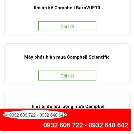
Khí áp kế Campbell BaroVUE10
Chi tiết
Máy phát hiện mưa Campbell Scientific
Chi tiết
Thiết bị đo lưu lượng mưa Campbell
0932 606 722 - 0932 648 642
Chi tiết