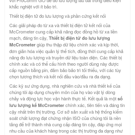
với ProComm GO để đo lưu lượng lâu dài trong điều kiện
khắc nghiệt với ít bảo trì.
Thiết bị điện tử đo lưu lượng và phần cứng kết nối
Các giải pháp đo từ xa và thiết bị điện tử kết nối của
McCrometer cung cấp khả năng đọc đồng hồ từ xa liền
mạch, đáng tin cậy,
Thiết bị điện tử đo lưu lượng
McCrometer
giúp thu thập dữ liệu chính xác và kịp thời,
đơn giản hóa việc quản lý thể tích, đồng thời cung cấp khả
năng đo lưu lượng và truyền dữ liệu toàn diện. Các thiết bị
chính xác và có thể cấu hình theo người dùng này được
cấp nguồn bằng pin, đảm bảo bảo trì tối thiểu, với các tùy
chọn tương thích và kết nối đầu vào/đầu ra đa dạng.
Các kỹ sư ứng dụng, nhà nghiên cứu và nhà thiết kế của
chúng tôi áp dụng chuyên môn của họ vào vật lý dòng
chảy và động lực học vận hành thực tế. Kết quả là một
số
lưu lượng kế McCrometer
chính xác, tiên tiến và đáng tin
cậy nhất trên thị trường. Cơ sở sản xuất và hệ thống kiểm
soát chất lượng đạt chứng nhận ISO của chúng tôi là nền
tảng để trở thành nhà cung cấp đáng tin cậy, đáp ứng mọi
nhu cầu của khách hàng trong các thị trường đa dạng như