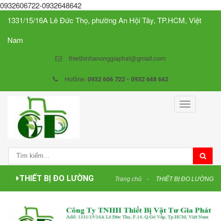
0932606722-0932648642
1331/15/16A Lê Đức Thọ, phường An Hội Tây, TP.HCM, Việt
Nam
thietbinhanonggiaphat@gmail.com
Hotline:
0932 606 722 - 0932 648 642
Toggle
navigation
THIẾT BỊ ĐO LƯỜNG
Trang chủ
THIẾT BỊ ĐO LƯỜNG