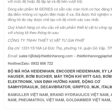
với mức độ hoặc độ lặp lại và độ bền vượt trội.
Dòng sản phẩm M-SERIES có sẵn các màn hình cơ học đáng tin
địa điểm không có nguồn điện hoặc ở xa. Đã được thử nghiệm v
đồng hồ đo này được chế tạo với độ chính xác cao nhất.
Quý khách hàng có nhu cầu về sản phẩm thiết bị vật tư công ng
với chúng tôi theo thông tin sau:
CÔNG TY TNHH THIẾT VỊ VẬT TƯ GIA PHÁT
Địa chỉ: 1331/15/16A Lê Đức Thọ, phường 14, quận Gò Vấp, 
Email:
sales1@dailythietbinhanong.com
–
thietbinhanonggiaph
Hotline/Zalo: 0932 606 722
BỘ MÃ HÓA HEIDENHAIN
,
ENCODER HEIDENHAIN
,
XY L
HAUSER
,
BƠM BUCHER
,
MÁY TRỘN KHÍ WITT GAS
,
BƠM
ELEKTRONIK
,
VAN ĐỊNH HƯỚNG HAWE
,
ĐỘNG CƠ
SAMHYDRAULIK
,
DECAVIBRATOR
,
GRIF
FCO
,
MJK
,
ITAL
BAMULLER VIỆT NAM, BRAND HYDRAULICS VIỆT NAM, A
NAM, PNEUMATROL VIỆT NAM, GOLDAMMER VIỆT NAM,