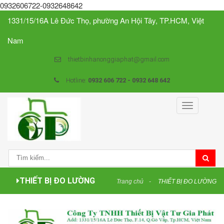
0932606722-0932648642
1331/15/16A Lê Đức Thọ, phường An Hội Tây, TP.HCM, Việt
Nam
thietbinhanonggiaphat@gmail.com
Hotline:
0932 606 722 - 0932 648 642
Toggle
navigation
THIẾT BỊ ĐO LƯỜNG
Trang chủ
THIẾT BỊ ĐO LƯỜNG