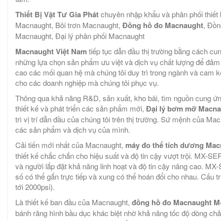
Thiết Bị Vật Tư Gia Phát
chuyên nhập khẩu và phân phối thiế
Macnaught, Bôi trơn Macnaught,
Đồng hồ đo
Macnaught
, Đồ
Macnaught, Đại lý phân phối Macnaught
Macnaught Việt Nam
tiếp tục dẫn đầu thị trường bằng cách cu
những lựa chọn sản phẩm ưu việt và dịch vụ chất lượng để đảm 
cao các mối quan hệ mà chúng tôi duy trì trong ngành và cam kết 
cho các doanh nghiệp mà chúng tôi phục vụ.
Thông qua khả năng R&D, sản xuất, kho bãi, tìm nguồn cung ứng
thiết kế và phát triển các sản phẩm mới,
Đại lý bơm mỡ Macna
trì vị trí dẫn đầu của chúng tôi trên thị trường. Sứ mệnh của Ma
các sản phẩm và dịch vụ của mình.
Cải tiến mới nhất của Macnaught,
máy đo thể tích dương Ma
thiết kế chắc chắn cho hiệu suất và độ tin cậy vượt trội. MX-S
và người lắp đặt khả năng linh hoạt và độ tin cậy nâng cao. MX
số có thể gắn trực tiếp và xung có thể hoán đổi cho nhau. Cấu 
tới 2000psi).
Là thiết kế ban đầu của Macnaught,
đồng hồ đo Macnaught 
bánh răng hình bầu dục khác biệt nhờ khả năng tốc độ dòng chảy,