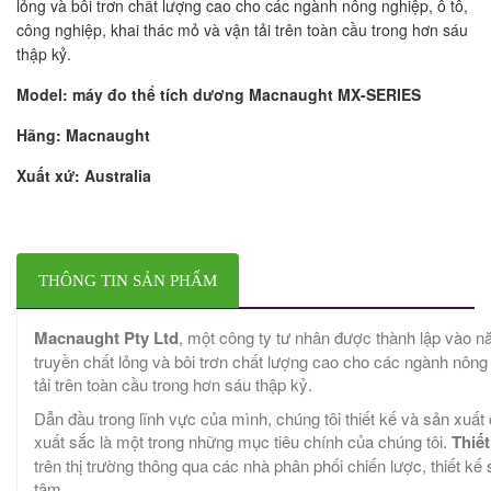
lỏng và bôi trơn chất lượng cao cho các ngành nông nghiệp, ô tô,
công nghiệp, khai thác mỏ và vận tải trên toàn cầu trong hơn sáu
thập kỷ.
Model: máy đo thể tích dương Macnaught MX-SERIES
Hãng:
Macnaught
Xuất xứ:
Australia
THÔNG TIN SẢN PHẨM
Macnaught Pty Ltd
, một công ty tư nhân được thành lập vào năm
truyền chất lỏng và bôi trơn chất lượng cao cho các ngành nông 
tải trên toàn cầu trong hơn sáu thập kỷ.
Dẫn đầu trong lĩnh vực của mình, chúng tôi thiết kế và sản xuấ
xuất sắc là một trong những mục tiêu chính của chúng tôi.
Thiế
trên thị trường thông qua các nhà phân phối chiến lược, thiết k
tâm.