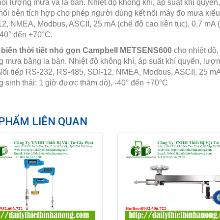
ối lượng mưa và la bàn. Nhiệt độ không khí, áp suất khí quyển,
ối bên tích hợp cho phép người dùng kết nối máy đo mưa kiểu
2, NMEA, Modbus, ASCII, 25 mA (chế độ cao liên tục), 0,7 mA 
-40° đến +70°C.
biến thời tiết nhỏ gọn Campbell METSENS600
cho nhiệt độ,
 mưa bằng la bàn. Nhiệt độ không khí, áp suất khí quyển, lượ
Nối tiếp RS-232, RS-485, SDI-12, NMEA, Modbus, ASCII, 25 mA 
 sinh thái; 1 giờ được thăm dò), -40° đến +70°C
PHẨM LIÊN QUAN