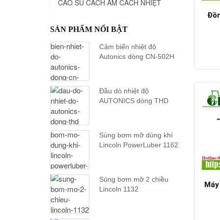
CAO SU CÁCH ÂM CÁCH NHIỆT
Đồn
SẢN PHẨM NỔI BẬT
Cảm biến nhiệt độ
Autonics dòng CN-502H
Đầu dò nhiệt độ
AUTONICS dòng THD
Súng bơm mỡ dùng khí
Lincoln PowerLuber 1162
Súng bơm mỡ 2 chiều
Máy 
Lincoln 1132