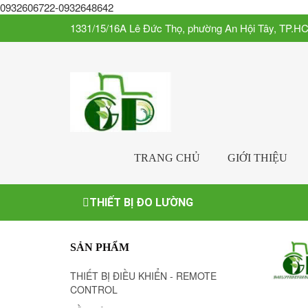
0932606722-0932648642
1331/15/16A Lê Đức Thọ, phường An Hội Tây, TP.H
TRANG CHỦ
GIỚI THIỆU
THIẾT BỊ ĐO LƯỜNG
SẢN PHẨM
THIẾT BỊ ĐIỀU KHIỂN - REMOTE
CONTROL