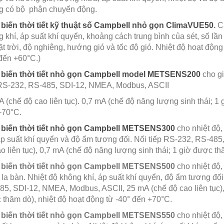
g có bộ phận chuyển động.
biến thời tiết kỹ thuật số Campbell nhỏ gọn ClimaVUE50
.
C
 khí, áp suất khí quyển, khoảng cách trung bình của sét, số l
t trời, độ nghiêng, hướng gió và tốc độ gió. Nhiệt độ hoạt độn
đến +60°C.)
biến thời tiết nhỏ gọn Campbell model METSENS200
cho gi
 RS-232, RS-485, SDI-12, NMEA, Modbus, ASCII
 (chế độ cao liên tục). 0,7 mA (chế độ năng lượng sinh thái; 1 
+70°C.
biến thời tiết nhỏ gọn Campbell METSENS300
cho nhiệt độ,
áp suất khí quyển và độ ẩm tương đối. Nối tiếp RS-232, RS-48
o liên tục), 0,7 mA (chế độ năng lượng sinh thái; 1 giờ được t
biến thời tiết nhỏ gọn Campbell METSENS500
cho nhiệt độ,
la bàn. Nhiệt độ không khí, áp suất khí quyển, độ ẩm tương đố
5, SDI-12, NMEA, Modbus, ASCII, 25 mA (chế độ cao liên tục), 
thăm dò), nhiệt độ hoạt động từ -40° đến +70°C.
biến thời tiết nhỏ gọn Campbell METSENS550
cho nhiệt độ,