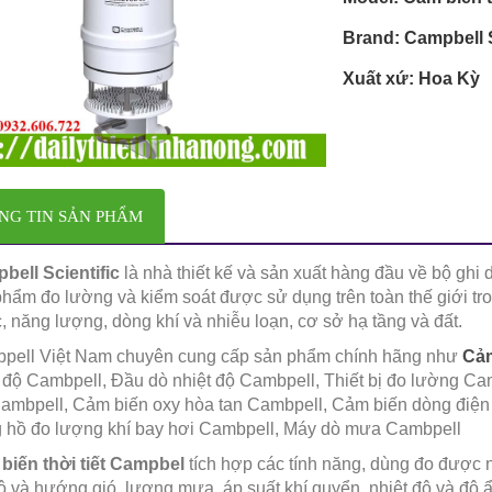
Brand: Campbell S
Xuất xứ: Hoa Kỳ
NG TIN SẢN PHẨM
bell Scientific
là nhà thiết kế và sản xuất hàng đầu về bộ ghi 
hẩm đo lường và kiểm soát được sử dụng trên toàn thế giới tron
 năng lượng, dòng khí và nhiễu loạn, cơ sở hạ tầng và đất.
pell Việt Nam chuyên cung cấp sản phẩm chính hãng như
Cảm
 độ Cambpell, Đầu dò nhiệt độ Cambpell, Thiết bị đo lường Ca
ambpell, Cảm biến oxy hòa tan Cambpell, Cảm biến dòng điện
 hồ đo lượng khí bay hơi Cambpell, Máy dò mưa Cambpell
iến thời tiết
Campbel
tích hợp các tính năng, dùng đo được 
ộ và hướng gió, lượng mưa, áp suất khí quyển, nhiệt độ và độ