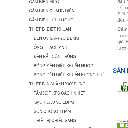
CẢM BIẾN MỨC
đầu n
Đầu n
CẢM BIẾN QUANG ĐIỆN
SDI-1
CẢM BIẾN LƯU LƯỢNG
dò), 
THIẾT BỊ DIỆT KHUẨN
Cảm 
lượng
ĐÈN UV SANKYO DENKI
gió. 
ỐNG THẠCH ANH
lượng
ĐÈN BẮT CÔN TRÙNG
BÓNG ĐÈN DIỆT KHUẨN NƯỚC
SẢN 
BÓNG ĐÈN DIỆT KHUẨN KHÔNG KHÍ
THIẾT BỊ NGHÀNH XÂY DỰNG
TẤM XỐP XPS CÁCH NHIỆT
GẠCH CAO SU EDPM
SƠN CHỐNG THẤM
THIẾT BỊ CHIẾU SÁNG