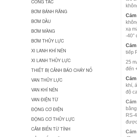
CÔNG TẮC
khôn
BƠM BÁNH RĂNG
Cảm 
BƠM DẦU
không
xạ mặ
BƠM MÀNG
-40° 
BƠM THỦY LỰC
Cảm 
XI LANH KHÍ NÉN
tiếp
XI LANH THỦY LỰC
25 mA
đến 
THIẾT BỊ CẢNH BÁO CHÁY NỔ
Cảm 
VAN THỦY LỰC
khí, 
VAN KHÍ NÉN
độ ca
VAN ĐIỆN TỪ
Cảm 
bằng 
ĐỘNG CƠ ĐIỆN
RS-48
ĐỘNG CƠ THỦY LỰC
được 
CẢM BIẾN TỪ TÍNH
Cảm 