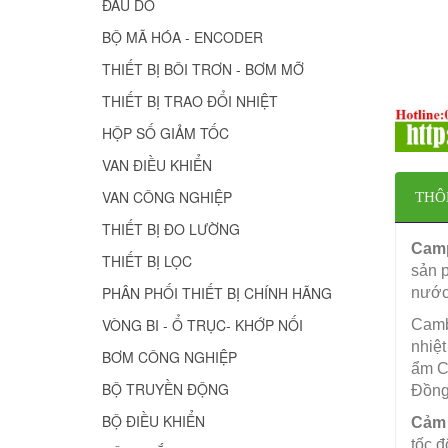
ĐẦU DÒ
BỘ MÃ HÓA - ENCODER
THIẾT BỊ BÔI TRƠN - BƠM MỠ
THIẾT BỊ TRAO ĐỔI NHIỆT
HỘP SỐ GIẢM TỐC
VAN ĐIỀU KHIỂN
VAN CÔNG NGHIỆP
THÔ
THIẾT BỊ ĐO LƯỜNG
Camp
THIẾT BỊ LỌC
sản p
PHÂN PHỐI THIẾT BỊ CHÍNH HÃNG
nước,
VÒNG BI - Ổ TRỤC- KHỚP NỐI
Camb
nhiệt
BƠM CÔNG NGHIỆP
ẩm C
BỘ TRUYỀN ĐỘNG
Đồng
BỘ ĐIỀU KHIỂN
Cảm b
tốc đ