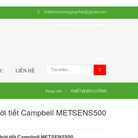
thietbinhanonggiaphat@gmail.com
Hotline:
0932 606 722 - 0932 648 642
ỨC
LIÊN HỆ
Trang chủ
THIẾT BỊ ĐO LƯỜNG
hời tiết Campbell METSENS500
hời tiết Campbell
METSENS500