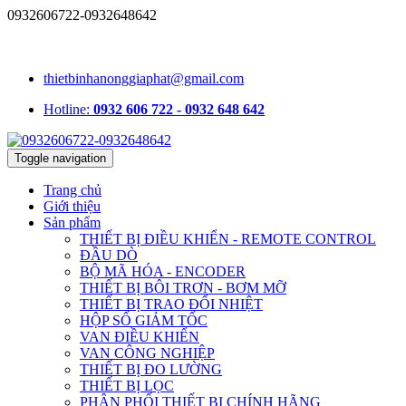
0932606722-0932648642
1331/15/16A Lê Đức Thọ, phường An Hội Tây, TP.HCM, Việt
Nam
thietbinhanonggiaphat@gmail.com
Hotline:
0932 606 722 - 0932 648 642
Toggle navigation
Trang chủ
Giới thiệu
Sản phẩm
THIẾT BỊ ĐIỀU KHIỂN - REMOTE CONTROL
ĐẦU DÒ
BỘ MÃ HÓA - ENCODER
THIẾT BỊ BÔI TRƠN - BƠM MỠ
THIẾT BỊ TRAO ĐỔI NHIỆT
HỘP SỐ GIẢM TỐC
VAN ĐIỀU KHIỂN
VAN CÔNG NGHIỆP
THIẾT BỊ ĐO LƯỜNG
THIẾT BỊ LỌC
PHÂN PHỐI THIẾT BỊ CHÍNH HÃNG