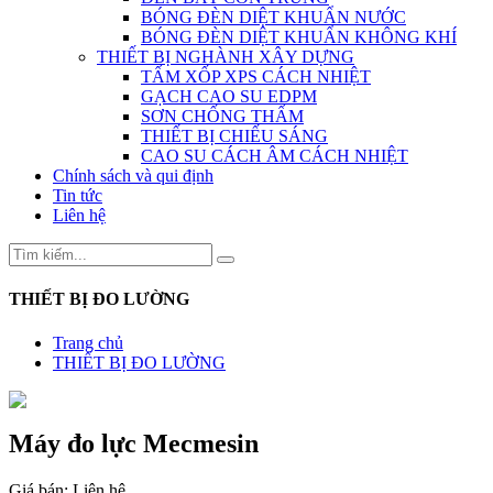
BÓNG ĐÈN DIỆT KHUẨN NƯỚC
BÓNG ĐÈN DIỆT KHUẨN KHÔNG KHÍ
THIẾT BỊ NGHÀNH XÂY DỰNG
TẤM XỐP XPS CÁCH NHIỆT
GẠCH CAO SU EDPM
SƠN CHỐNG THẤM
THIẾT BỊ CHIẾU SÁNG
CAO SU CÁCH ÂM CÁCH NHIỆT
Chính sách và qui định
Tin tức
Liên hệ
THIẾT BỊ ĐO LƯỜNG
Trang chủ
THIẾT BỊ ĐO LƯỜNG
Máy đo lực Mecmesin
Giá bán:
Liên hệ