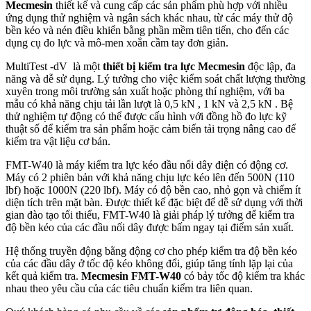
Mecmesin
thiết kế và cung cấp các sản phẩm phù hợp với nhiều
ứng dụng thử nghiệm và ngân sách khác nhau, từ các máy thử độ
bền kéo và nén điều khiển bằng phần mềm tiên tiến, cho đến các
dụng cụ đo lực và mô-men xoắn cầm tay đơn giản.
MultiTest -dV là một
thiết bị kiểm tra lực Mecmesin
độc lập, đa
năng và dễ sử dụng. Lý tưởng cho việc kiểm soát chất lượng thường
xuyên trong môi trường sản xuất hoặc phòng thí nghiệm, với ba
mẫu có khả năng chịu tải lần lượt là 0,5 kN , 1 kN và 2,5 kN . Bệ
thử nghiệm tự động có thể được cấu hình với đồng hồ đo lực kỹ
thuật số để kiểm tra sản phẩm hoặc cảm biến tải trọng nâng cao để
kiểm tra vật liệu cơ bản.
FMT-W40 là máy kiểm tra lực kéo đầu nối dây điện có động cơ.
Máy có 2 phiên bản với khả năng chịu lực kéo lên đến 500N (110
lbf) hoặc 1000N (220 lbf). Máy có độ bền cao, nhỏ gọn và chiếm ít
diện tích trên mặt bàn. Được thiết kế đặc biệt để dễ sử dụng với thời
gian đào tạo tối thiểu, FMT-W40 là giải pháp lý tưởng để kiểm tra
độ bền kéo của các đầu nối dây được bấm ngay tại điểm sản xuất.
Hệ thống truyền động bằng động cơ cho phép kiểm tra độ bền kéo
của các đầu dây ở tốc độ kéo không đổi, giúp tăng tính lặp lại của
kết quả kiểm tra.
Mecmesin FMT-W40
có bảy tốc độ kiểm tra khác
nhau theo yêu cầu của các tiêu chuẩn kiểm tra liên quan.