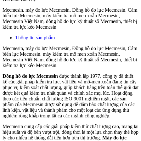
Mecmesin, máy đo lực Mecmesin, Đồng hồ đo lực Mecmesin, Cảm
biến lực Mecmesin, máy kiểm tra mô men xoắn Mecmesin,
Mecmesin Việt Nam, đồng hồ đo lực kỹ thuật số Mecmesin, thiết bị
kiểm tra lực kéo Mecmesin.
Thông tin sản phẩm
Mecmesin, máy đo lực Mecmesin, Đồng hồ đo lực Mecmesin, Cảm
biến lực Mecmesin, máy kiểm tra mô men xoắn Mecmesin,
Mecmesin Việt Nam, đồng hồ đo lực kỹ thuật số Mecmesin, thiết bị
kiểm tra lực kéo Mecmesin.
Đồng hồ đo lực Mecmesin
được thành lập 1977, công ty đã thiết
kế các giải pháp kiểm tra lực, vật liệu và mô-men xoắn đáng tin cậy
phục vụ kiểm soát chất lượng, giúp khách hàng trên toàn thế giới đạt
được kết quả kiểm tra nhất quán và chính xác mọi lúc. Hoạt động
theo các tiêu chuẩn chất lượng ISO 9001 nghiêm ngặt, các sản
phẩm của Mecmesin được sử dụng để đảm bảo chất lượng của các
linh kiện, vật liệu và thành phẩm cho một loạt các ứng dụng thử
nghiệm rộng khắp trong tất cả các ngành công nghiệp.
Mecmesin cung cấp các giải pháp kiểm thử chất lượng cao, mang lại
hiệu suất và độ bền vượt trội, đồng thời là một lựa chọn thay thế hợp
lý cho nhiều hệ thống đắt tiền hơn trên thị trường.
Máy đo lực