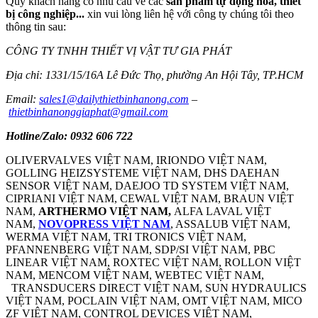
Quý khách hàng có nhu cầu về các
sản phẩm tự động hóa, thiết
bị công nghiệp...
xin vui lòng liên hệ với công ty chúng tôi theo
thông tin sau:
CÔNG TY TNHH THIẾT VỊ VẬT TƯ GIA PHÁT
Địa chỉ: 1331/15/16A Lê Đức Thọ, phường An Hội Tây, TP.HCM
Email:
sales1@dailythietbinhanong.com
–
thietbinhanonggiaphat@gmail.com
Hotline/Zalo: 0932 606 722
OLIVERVALVES VIỆT NAM, IRIONDO VIỆT NAM,
GOLLING HEIZSYSTEME VIỆT NAM, DHS DAEHAN
SENSOR VIỆT NAM, DAEJOO TD SYSTEM VIỆT NAM,
CIPRIANI VIỆT NAM, CEWAL VIỆT NAM, BRAUN VIỆT
NAM,
ARTHERMO VIỆT NAM,
ALFA LAVAL VIỆT
NAM,
NOVOPRESS VIỆT NAM
, ASSALUB VIỆT NAM,
WERMA VIỆT NAM, TRI TRONICS VIỆT NAM,
PFANNENBERG VIỆT NAM, SDP/SI VIỆT NAM, PBC
LINEAR VIỆT NAM, ROXTEC VIỆT NAM, ROLLON VIỆT
NAM, MENCOM VIỆT NAM, WEBTEC VIỆT NAM,
TRANSDUCERS DIRECT VIỆT NAM, SUN HYDRAULICS
VIỆT NAM, POCLAIN VIỆT NAM, OMT VIỆT NAM, MICO
ZF VIỆT NAM, CONTROL DEVICES VIỆT NAM,