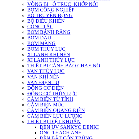
VÒNG BI - Ổ TRỤC- KHỚP NỐI
BƠM CÔNG NGHIỆP
BỘ TRUYỀN ĐỘNG
BỘ ĐIỀU KHIỂN
CÔNG TẮC
BƠM BÁNH RĂNG
BƠM DẦU
BƠM MÀNG
BƠM THỦY LỰC
XI LANH KHÍ NÉN
XI LANH THỦY LỰC
THIẾT BỊ CẢNH BÁO CHÁY NỔ
VAN THỦY LỰC
VAN KHÍ NÉN
VAN ĐIỆN TỪ
ĐỘNG CƠ ĐIỆN
ĐỘNG CƠ THỦY LỰC
CẢM BIẾN TỪ TÍNH
CẢM BIẾN MỨC
CẢM BIẾN QUANG ĐIỆN
CẢM BIẾN LƯU LƯỢNG
THIẾT BỊ DIỆT KHUẨN
ĐÈN UV SANKYO DENKI
ỐNG THẠCH ANH
ĐÈN BẮT CÔN TRÙNG