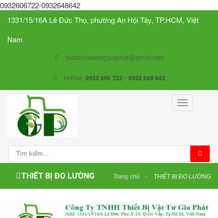
0932606722-0932648642
1331/15/16A Lê Đức Thọ, phường An Hội Tây, TP.HCM, Việt
Nam
thietbinhanonggiaphat@gmail.com
Hotline:
0932 606 722 - 0932 648 642
Toggle
navigation
THIẾT BỊ ĐO LƯỜNG
Trang chủ
THIẾT BỊ ĐO LƯỜNG