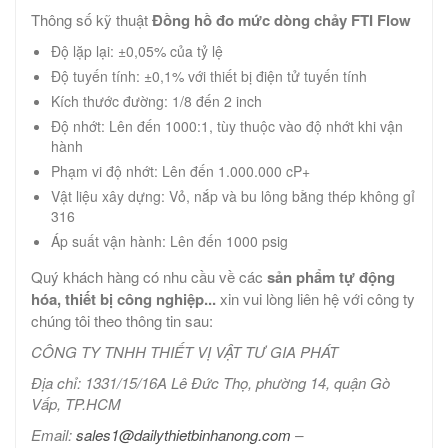
Thông số kỹ thuật
Đồng hồ đo mức dòng chảy FTI Flow
Độ lặp lại: ±0,05% của tỷ lệ
Độ tuyến tính: ±0,1% với thiết bị điện tử tuyến tính
Kích thước đường: 1/8 đến 2 inch
Độ nhớt: Lên đến 1000:1, tùy thuộc vào độ nhớt khi vận
hành
Phạm vi độ nhớt: Lên đến 1.000.000 cP+
Vật liệu xây dựng: Vỏ, nắp và bu lông bằng thép không gỉ
316
Áp suất vận hành: Lên đến 1000 psig
Quý khách hàng có nhu cầu về các
sản phẩm tự động
hóa, thiết bị công nghiệp...
xin vui lòng liên hệ với công ty
chúng tôi theo thông tin sau:
CÔNG TY TNHH THIẾT VỊ VẬT TƯ GIA PHÁT
Địa chỉ: 1331/15/16A Lê Đức Thọ, phường 14, quận Gò
Vấp, TP.HCM
Email:
sales1@dailythietbinhanong.com
–