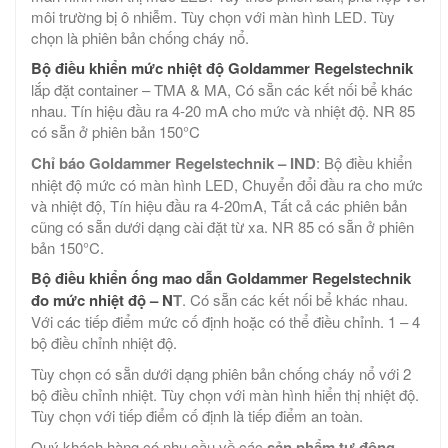
môi trường bị ô nhiễm. Tùy chọn với màn hình LED. Tùy
chọn là phiên bản chống cháy nổ.
Bộ điều khiển mức nhiệt độ Goldammer Regelstechnik
lắp đặt container – TMA & MA, Có sẵn các kết nối bể khác
nhau. Tín hiệu đầu ra 4-20 mA cho mức và nhiệt độ. NR 85
có sẵn ở phiên bản 150°C
Chỉ báo Goldammer Regelstechnik – IND
: Bộ điều khiển
nhiệt độ mức có màn hình LED, Chuyển đổi đầu ra cho mức
và nhiệt độ, Tín hiệu đầu ra 4-20mA, Tất cả các phiên bản
cũng có sẵn dưới dạng cài đặt từ xa. NR 85 có sẵn ở phiên
bản 150°C.
Bộ điều khiển ống mao dẫn Goldammer Regelstechnik
đo mức nhiệt độ – N
T
. Có sẵn các kết nối bể khác nhau.
Với các tiếp điểm mức cố định hoặc có thể điều chỉnh. 1 – 4
bộ điều chỉnh nhiệt độ.
Tùy chọn có sẵn dưới dạng phiên bản chống cháy nổ với 2
bộ điều chỉnh nhiệt. Tùy chọn với màn hình hiển thị nhiệt độ.
Tùy chọn với tiếp điểm cố định là tiếp điểm an toàn.
Quý khách hàng có nhu cầu về các
sản phẩm tự động