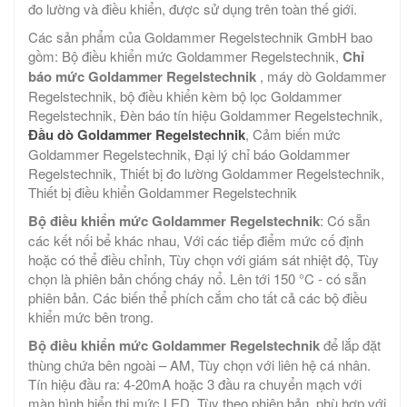
đo lường và điều khiển, được sử dụng trên toàn thế giới.
Các sản phẩm của Goldammer Regelstechnik GmbH bao
gồm: Bộ điều khiển mức Goldammer Regelstechnik,
Chỉ
báo mức Goldammer Regelstechnik
, máy dò Goldammer
Regelstechnik, bộ điều khiển kèm bộ lọc Goldammer
Regelstechnik, Đèn báo tín hiệu Goldammer Regelstechnik,
Đầu dò Goldammer Regelstechnik
, Cảm biến mức
Goldammer Regelstechnik, Đại lý chỉ báo Goldammer
Regelstechnik, Thiết bị đo lường Goldammer Regelstechnik,
Thiết bị điều khiển Goldammer Regelstechnik
Bộ điều khiển mức Goldammer Regelstechnik
: Có sẵn
các kết nối bể khác nhau, Với các tiếp điểm mức cố định
hoặc có thể điều chỉnh, Tùy chọn với giám sát nhiệt độ, Tùy
chọn là phiên bản chống cháy nổ. Lên tới 150 °C - có sẵn
phiên bản. Các biến thể phích cắm cho tất cả các bộ điều
khiển mức bên trong.
Bộ điều khiển mức Goldammer Regelstechnik
để lắp đặt
thùng chứa bên ngoài – AM, Tùy chọn với liên hệ cá nhân.
Tín hiệu đầu ra: 4-20mA hoặc 3 đầu ra chuyển mạch với
màn hình hiển thị mức LED. Tùy theo phiên bản, phù hợp với