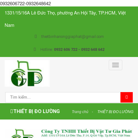
0932606722-0932648642
1331/15/16A Lê Đức Thọ, phường An Hội Tây, TP.HCM, Việt
Nam
thietbinhanonggiaphat@gmail.com
Hotline:
0932 606 722 - 0932 648 642
Toggle
navigation
THIẾT BỊ ĐO LƯỜNG
Trang chủ
THIẾT BỊ ĐO LƯỜNG