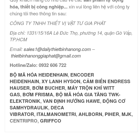
hóa, thiết bị công nghiệp...
xin vui lòng liên hệ với công ty
chúng tôi theo thông tin sau:
CÔNG TY TNHH THIẾT VỊ VẬT TƯ GIA PHÁT
Địa chỉ: 1331/15/16A Lê Đức Thọ, phường 14, quận Gò Vấp,
TP.HCM
Email:
sales1@dailythietbinhanong.com
–
thietbinhanonggiaphat@gmail.com
Hotline/Zalo: 0932 606 722
BỘ MÃ HÓA HEIDENHAIN
,
ENCODER
HEIDENHAIN
,
XY LANH HYSON
,
CẢM BIẾN ENDRESS
HAUSER
,
BƠM BUCHER
,
MÁY TRỘN KHÍ WITT
GAS
,
BƠM FRISMA
,
BỘ MÃ HÓA GIA TĂNG TWK-
ELEKTRONIK
,
VAN ĐỊNH HƯỚNG HAWE
,
ĐỘNG CƠ
SAMHYDRAULIK
,
DECA
VIBRATOR
,
ITALMANOMETRI
,
AHLBORN
,
PIHER
,
MJK
,
CENTRIPRO,
GRIFFCO