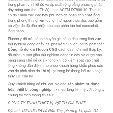
trong phạm vi nhiệt độ và áp suất rộng bằng phương pháp
dây nóng tạm thời (THW), theo ASTM D7896-19. Thiết bị
có độ chính xác cao này phù hợp để phân tích chất lỏng
trong phòng thí nghiệm cũng như ngoài thực địa, bao gồm
cả việc đo độ dẫn nhiệt của các phân tán hạt nano/chất
lỏng nano.
Flucon y đã trở thành chuyên gia hàng đầu trong lĩnh vực
thử nghiệm dòng chảy hai pha kể từ khi chúng tôi phát triển
Đồng hồ đo khí Flucon CGS
cách đây hơn một thập kỷ,
đã thiết kế một giàn thử nghiệm đáng tin cậy và được cấp
bằng sáng chế để đưa không khí có kiểm soát vào chất
lỏng không dẫn điện, cho phép khách hàng khắc phục các
vấn đề phát sinh do khí bị kẹt trong hệ thống bôi trơn hoặc
thủy lực của họ
Quý khách hàng có nhu cầu về các
sản phẩm tự động
hóa, thiết bị công nghiệp...
xin vui lòng liên hệ với công ty
chúng tôi theo thông tin sau:
CÔNG TY TNHH THIẾT VỊ VẬT TƯ GIA PHÁT
Địa chỉ: 1331/15/16A Lê Đức Thọ, phường 14, quận Gò