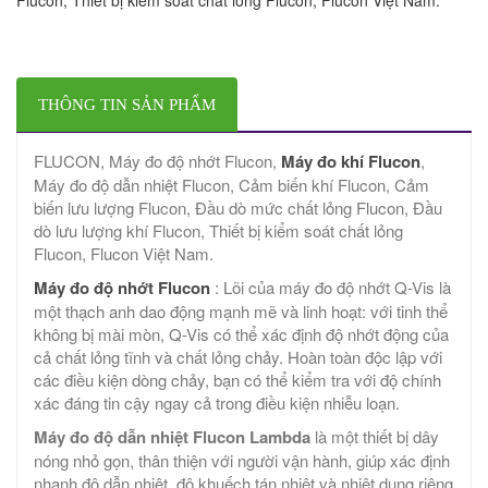
THÔNG TIN SẢN PHẨM
FLUCON, Máy đo độ nhớt Flucon,
Máy đo khí Flucon
,
Máy đo độ dẫn nhiệt Flucon, Cảm biến khí Flucon, Cảm
biến lưu lượng Flucon, Đầu dò mức chất lỏng Flucon, Đầu
dò lưu lượng khí Flucon, Thiết bị kiểm soát chất lỏng
Flucon, Flucon Việt Nam.
Máy đo độ nhớt Flucon
: Lõi của máy đo độ nhớt Q-Vis là
một thạch anh dao động mạnh mẽ và linh hoạt: với tinh thể
không bị mài mòn, Q-Vis có thể xác định độ nhớt động của
cả chất lỏng tĩnh và chất lỏng chảy. Hoàn toàn độc lập với
các điều kiện dòng chảy, bạn có thể kiểm tra với độ chính
xác đáng tin cậy ngay cả trong điều kiện nhiễu loạn.
Máy đo độ dẫn nhiệt Flucon Lambda
là một thiết bị dây
nóng nhỏ gọn, thân thiện với người vận hành, giúp xác định
nhanh độ dẫn nhiệt, độ khuếch tán nhiệt và nhiệt dung riêng