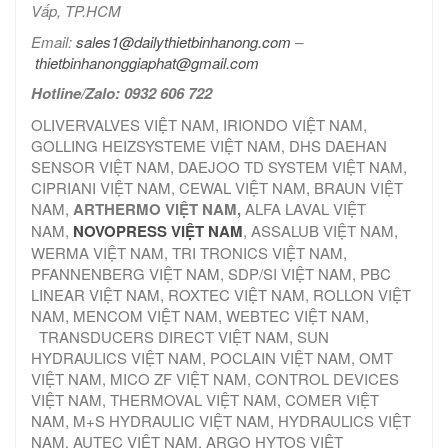
Vấp, TP.HCM
Email:
sales1@dailythietbinhanong.com
–
thietbinhanonggiaphat@gmail.com
Hotline/Zalo: 0932 606 722
OLIVERVALVES VIỆT NAM, IRIONDO VIỆT NAM,
GOLLING HEIZSYSTEME VIỆT NAM, DHS DAEHAN
SENSOR VIỆT NAM, DAEJOO TD SYSTEM VIỆT NAM,
CIPRIANI VIỆT NAM, CEWAL VIỆT NAM, BRAUN VIỆT
NAM,
ARTHERMO VIỆT NAM,
ALFA LAVAL VIỆT
NAM,
NOVOPRESS VIỆT NAM
, ASSALUB VIỆT NAM,
WERMA VIỆT NAM, TRI TRONICS VIỆT NAM,
PFANNENBERG VIỆT NAM, SDP/SI VIỆT NAM, PBC
LINEAR VIỆT NAM, ROXTEC VIỆT NAM, ROLLON VIỆT
NAM, MENCOM VIỆT NAM, WEBTEC VIỆT NAM,
TRANSDUCERS DIRECT VIỆT NAM, SUN
HYDRAULICS VIỆT NAM, POCLAIN VIỆT NAM, OMT
VIỆT NAM, MICO ZF VIỆT NAM, CONTROL DEVICES
VIỆT NAM, THERMOVAL VIỆT NAM, COMER VIỆT
NAM, M+S HYDRAULIC VIỆT NAM, HYDRAULICS VIỆT
NAM, AUTEC VIỆT NAM, ARGO HYTOS VIỆT