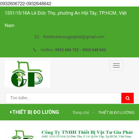
0932606722-0932648642
1331/15/16A Lê Đức Thọ, phường An Hội Tây, TP.HCM, Việt
Nam
thietbinhanonggiaphat@gmail.com
Hotline:
0932 606 722 - 0932 648 642
Toggle
navigation
THIẾT BỊ ĐO LƯỜNG
Trang chủ
THIẾT BỊ ĐO LƯỜNG