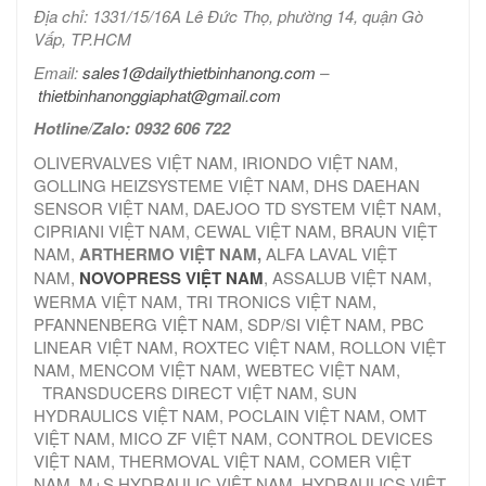
Địa chỉ: 1331/15/16A Lê Đức Thọ, phường 14, quận Gò
Vấp, TP.HCM
Email:
sales1@dailythietbinhanong.com
–
thietbinhanonggiaphat@gmail.com
Hotline/Zalo: 0932 606 722
OLIVERVALVES VIỆT NAM, IRIONDO VIỆT NAM,
GOLLING HEIZSYSTEME VIỆT NAM, DHS DAEHAN
SENSOR VIỆT NAM, DAEJOO TD SYSTEM VIỆT NAM,
CIPRIANI VIỆT NAM, CEWAL VIỆT NAM, BRAUN VIỆT
NAM,
ARTHERMO VIỆT NAM,
ALFA LAVAL VIỆT
NAM,
NOVOPRESS VIỆT NAM
, ASSALUB VIỆT NAM,
WERMA VIỆT NAM, TRI TRONICS VIỆT NAM,
PFANNENBERG VIỆT NAM, SDP/SI VIỆT NAM, PBC
LINEAR VIỆT NAM, ROXTEC VIỆT NAM, ROLLON VIỆT
NAM, MENCOM VIỆT NAM, WEBTEC VIỆT NAM,
TRANSDUCERS DIRECT VIỆT NAM, SUN
HYDRAULICS VIỆT NAM, POCLAIN VIỆT NAM, OMT
VIỆT NAM, MICO ZF VIỆT NAM, CONTROL DEVICES
VIỆT NAM, THERMOVAL VIỆT NAM, COMER VIỆT
NAM, M+S HYDRAULIC VIỆT NAM, HYDRAULICS VIỆT