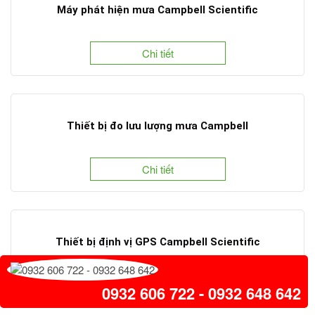
Máy phát hiện mưa Campbell Scientific
Chi tiết
Thiết bị đo lưu lượng mưa Campbell
Chi tiết
Thiết bị định vị GPS Campbell Scientific
Chi tiết
0932 606 722 - 0932 648 642