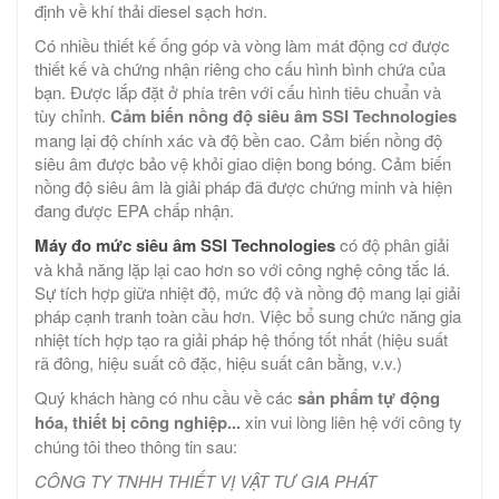
định về khí thải diesel sạch hơn.
Có nhiều thiết kế ống góp và vòng làm mát động cơ được
thiết kế và chứng nhận riêng cho cấu hình bình chứa của
bạn. Được lắp đặt ở phía trên với cấu hình tiêu chuẩn và
tùy chỉnh.
Cảm biến nồng độ siêu âm SSI Technologies
mang lại độ chính xác và độ bền cao. Cảm biến nồng độ
siêu âm được bảo vệ khỏi giao diện bong bóng. Cảm biến
nồng độ siêu âm là giải pháp đã được chứng minh và hiện
đang được EPA chấp nhận.
Máy đo mức siêu âm SSI Technologies
có độ phân giải
và khả năng lặp lại cao hơn so với công nghệ công tắc lá.
Sự tích hợp giữa nhiệt độ, mức độ và nồng độ mang lại giải
pháp cạnh tranh toàn cầu hơn. Việc bổ sung chức năng gia
nhiệt tích hợp tạo ra giải pháp hệ thống tốt nhất (hiệu suất
rã đông, hiệu suất cô đặc, hiệu suất cân bằng, v.v.)
Quý khách hàng có nhu cầu về các
sản phẩm tự động
hóa, thiết bị công nghiệp...
xin vui lòng liên hệ với công ty
chúng tôi theo thông tin sau:
CÔNG TY TNHH THIẾT VỊ VẬT TƯ GIA PHÁT