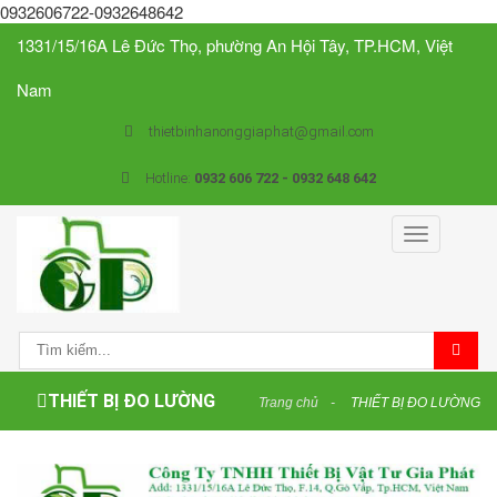
0932606722-0932648642
1331/15/16A Lê Đức Thọ, phường An Hội Tây, TP.HCM, Việt
Nam
thietbinhanonggiaphat@gmail.com
Hotline:
0932 606 722 - 0932 648 642
Toggle
navigation
THIẾT BỊ ĐO LƯỜNG
Trang chủ
THIẾT BỊ ĐO LƯỜNG