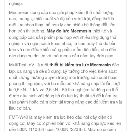
nghiệp.
Mecmesin cung cấp các giải pháp kiểm thử chất lượng
cao, mang lại hiệu suất và độ bền vượt trội, đồng thời là
một lựa chọn thay thế hợp lý cho nhiều hệ thống đắt tiền
hơn trên thị trường.
Máy đo lực Mecmesin
thiết kế và
cung cấp các sản phẩm phù hợp với nhiều ứng dụng thử
nghiệm và ngân sách khác nhau, từ các máy thử độ bền
kéo và nén điều khiển bằng phần mềm tiên tiến, cho đến
các dụng cụ đo lực và mô-men xoắn cầm tay đơn giản.
MultiTest -dV là một
thiết bị kiểm tra lực Mecmesin
độc
lập, đa năng và dễ sử dụng. Lý tưởng cho việc kiểm soát
chất lượng thường xuyên trong môi trường sản xuất hoặc
phòng thí nghiệm, với ba mẫu có khả năng chịu tải lần lượt
là 0,5 kN , 1 kN và 2,5 kN . Bệ thử nghiệm tự động có thể
được cấu hình với đồng hồ đo lực kỹ thuật số để kiểm tra
sản phẩm hoặc cảm biến tải trọng nâng cao để kiểm tra vật
liệu cơ bản.
FMT-W40 là máy kiểm tra lực kéo đầu nối dây điện có
động cơ. Máy có 2 phiên bản với khả năng chịu lực kéo lên
đến 500N (110 lbf) hoặc 1000N (220 lbf). Máy có độ bền