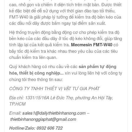
cao, nhỏ gọn và chiếm ít diện tích trên mặt bàn. Được thiết
kế đặc biệt để dễ sử dụng với thời gian đào tạo tối thiểu,
FMT-W40 là giải pháp lý tưởng để kiểm tra độ bền kéo của
các đầu nối dây được bấm ngay tại điểm sản xuất.
Hệ thống truyền động bằng động cơ cho phép kiểm tra độ
bền kéo của các đầu dây ở tốc độ kéo không đổi, giúp tăng
tính lặp lại của kết quả kiểm tra.
Mecmesin FMT-W40
có
bảy tốc độ kiểm tra khác nhau theo yêu cầu của các tiêu
chuẩn kiểm tra liên quan.
Quý khách hàng có nhu cầu về các
sản phẩm tự động
hóa, thiết bị công nghiệp...
xin vui lòng liên hệ với công ty
chúng tôi theo thông tin sau:
CÔNG TY TNHH THIẾT VỊ VẬT TƯ GIA PHÁT
Địa chỉ: 1331/15/16A Lê Đức Thọ, phường An Hội Tây,
TP.HCM
Email:
sales1@dailythietbinhanong.com
–
thietbinhanonggiaphat@gmail.com
Hotline/Zalo: 0932 606 722