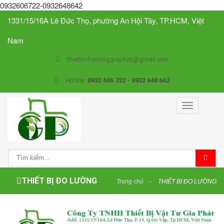
0932606722-0932648642
1331/15/16A Lê Đức Thọ, phường An Hội Tây, TP.HCM, Việt
Nam
thietbinhanonggiaphat@gmail.com
Hotline:
0932 606 722 - 0932 648 642
Toggle
navigation
THIẾT BỊ ĐO LƯỜNG
Trang chủ
THIẾT BỊ ĐO LƯỜNG