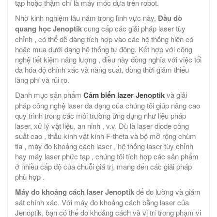
tạp hoặc thậm chí là máy móc dựa trên robot.
Nhờ kinh nghiệm lâu năm trong lĩnh vực này,
Đầu dò
quang học Jenoptik
cung cấp các giải pháp laser tùy
chỉnh , có thể dễ dàng tích hợp vào các hệ thống hiện có
hoặc mua dưới dạng hệ thống tự động. Kết hợp với công
nghệ tiết kiệm năng lượng , điều này đồng nghĩa với việc tối
đa hóa độ chính xác và năng suất, đồng thời giảm thiểu
lãng phí và rủi ro.
Danh mục sản phẩm
Cảm biến lazer Jenoptik
và giải
pháp công nghệ laser đa dạng của chúng tôi giúp nâng cao
quy trình trong các môi trường ứng dụng như liệu pháp
laser, xử lý vật liệu, an ninh , v.v. Dù là laser diode công
suất cao , thấu kính vật kính F-theta và bộ mở rộng chùm
tia , máy đo khoảng cách laser , hệ thống laser tùy chỉnh
hay máy laser phức tạp , chúng tôi tích hợp các sản phẩm
ở nhiều cấp độ của chuỗi giá trị, mang đến các giải pháp
phù hợp .
Máy đo khoảng cách laser Jenoptik
để đo lường và giám
sát chính xác. Với máy đo khoảng cách bằng laser của
Jenoptik, bạn có thể đo khoảng cách và vị trí trong phạm vi