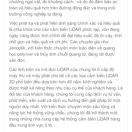
chướng ngại vật, đo khoảng cách - và do đó đảm bảo an
toàn và hiệu quả hơn trên đường đông đúc và trong môi
trường công nghiệp tự động.
Việc phát xạ và phát hiện ánh sáng chính xác và hiệu quả
là chìa khóa cho các cảm biến LiDAR phức tạp, vốn đang
ngày càng được tinh chỉnh để đạt hiệu suất, độ tin cậy, tính
nhỏ gọn và hiệu quả về chi phí. Các chuyên gia như
Jenoptik, với kiến ​​thức chuyên môn toàn diện về quang
học polymer và thủy tinh chuỗi quang tử, đang rất được
săn đón .
Các linh kiện và mô-đun LiDAR của chúng tôi ở cấp độ
máy thu và máy phát cho tất cả các loại cảm biến LiDAR
3D phổ biến đều dựa trên hơn 40 năm kinh nghiệm và
được thiết kế riêng theo nhu cầu cụ thể của khách hàng. Là
đối tác của khách hàng, chúng tôi cung cấp dịch vụ tư vấn,
phát triển, sản xuất và dịch vụ hướng đến giải pháp từ một
nguồn duy nhất. Với kiến ​​thức chuyên môn sâu rộng và
năng lực hệ thống vững chắc, chúng tôi đã trở thành một
trong những nhà cung cấp hệ thống cảm biến LiDAR hàng
đầu trong lĩnh vực ô tô.