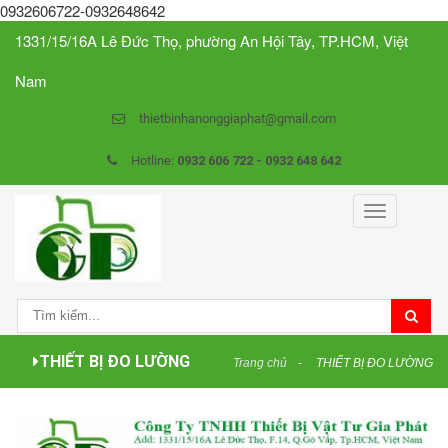
0932606722-0932648642
1331/15/16A Lê Đức Thọ, phường An Hội Tây, TP.HCM, Việt
Nam
thietbinhanonggiaphat@gmail.com
Hotline:
0932 606 722 - 0932 648 642
Toggle
navigation
THIẾT BỊ ĐO LƯỜNG
Trang chủ
THIẾT BỊ ĐO LƯỜNG