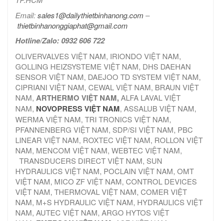
Email:
sales1@dailythietbinhanong.com
–
thietbinhanonggiaphat@gmail.com
Hotline/Zalo: 0932 606 722
OLIVERVALVES VIỆT NAM, IRIONDO VIỆT NAM,
GOLLING HEIZSYSTEME VIỆT NAM, DHS DAEHAN
SENSOR VIỆT NAM, DAEJOO TD SYSTEM VIỆT NAM,
CIPRIANI VIỆT NAM, CEWAL VIỆT NAM, BRAUN VIỆT
NAM,
ARTHERMO VIỆT NAM,
ALFA LAVAL VIỆT
NAM,
NOVOPRESS VIỆT NAM
, ASSALUB VIỆT NAM,
WERMA VIỆT NAM, TRI TRONICS VIỆT NAM,
PFANNENBERG VIỆT NAM, SDP/SI VIỆT NAM, PBC
LINEAR VIỆT NAM, ROXTEC VIỆT NAM, ROLLON VIỆT
NAM, MENCOM VIỆT NAM, WEBTEC VIỆT NAM,
TRANSDUCERS DIRECT VIỆT NAM, SUN
HYDRAULICS VIỆT NAM, POCLAIN VIỆT NAM, OMT
VIỆT NAM, MICO ZF VIỆT NAM, CONTROL DEVICES
VIỆT NAM, THERMOVAL VIỆT NAM, COMER VIỆT
NAM, M+S HYDRAULIC VIỆT NAM, HYDRAULICS VIỆT
NAM, AUTEC VIỆT NAM, ARGO HYTOS VIỆT