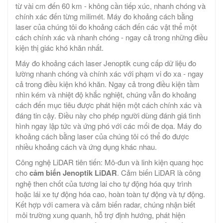
từ vài cm đến 60 km - không cần tiếp xúc, nhanh chóng và
chính xác đến từng milimét. Máy đo khoảng cách bằng
laser của chúng tôi đo khoảng cách đến các vật thể một
cách chính xác và nhanh chóng - ngay cả trong những điều
kiện thị giác khó khăn nhất.
Máy đo khoảng cách laser Jenoptik cung cấp dữ liệu đo
lường nhanh chóng và chính xác với phạm vi đo xa - ngay
cả trong điều kiện khó khăn. Ngay cả trong điều kiện tầm
nhìn kém và nhiệt độ khắc nghiệt, chúng vẫn đo khoảng
cách đến mục tiêu được phát hiện một cách chính xác và
đáng tin cậy. Điều này cho phép người dùng đánh giá tình
hình ngay lập tức và ứng phó với các mối đe dọa. Máy đo
khoảng cách bằng laser của chúng tôi có thể đo được
nhiều khoảng cách và ứng dụng khác nhau.
Công nghệ LiDAR tiên tiến: Mô-đun và linh kiện quang học
cho
cảm biến Jenoptik LiDAR
. Cảm biến LiDAR là công
nghệ then chốt của tương lai cho tự động hóa quy trình
hoặc lái xe tự động hóa cao, hoàn toàn tự động và tự động.
Kết hợp với camera và cảm biến radar, chúng nhận biết
môi trường xung quanh, hỗ trợ định hướng, phát hiện