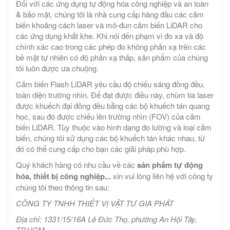
Đối với các ứng dụng tự động hóa công nghiệp và an toàn
& bảo mật, chúng tôi là nhà cung cấp hàng đầu các cảm
biến khoảng cách laser và mô-đun cảm biến LiDAR cho
các ứng dụng khắt khe. Khi nói đến phạm vi đo xa và độ
chính xác cao trong các phép đo không phản xạ trên các
bề mặt tự nhiên có độ phản xạ thấp, sản phẩm của chúng
tôi luôn được ưa chuộng.
Cảm biến Flash LiDAR yêu cầu độ chiếu sáng đồng đều,
toàn diện trường nhìn. Để đạt được điều này, chùm tia laser
được khuếch đại đồng đều bằng các bộ khuếch tán quang
học, sau đó được chiếu lên trường nhìn (FOV) của cảm
biến LiDAR. Tùy thuộc vào hình dạng đo lường và loại cảm
biến, chúng tôi sử dụng các bộ khuếch tán khác nhau, từ
đó có thể cung cấp cho bạn các giải pháp phù hợp.
Quý khách hàng có nhu cầu về các
sản phẩm tự động
hóa, thiết bị công nghiệp...
xin vui lòng liên hệ với công ty
chúng tôi theo thông tin sau:
CÔNG TY TNHH THIẾT VỊ VẬT TƯ GIA PHÁT
Địa chỉ: 1331/15/16A Lê Đức Thọ, phường An Hội Tây,
TP.HCM