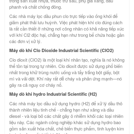
trong sản xuất nhựa, thuốc trừ sâu, phụ gia xăng, dầu
phanh và chất chống đông.
Các nhà máy lọc dầu phun clo trực tiếp vào ống khói để
giảm phát thải lưu huỳnh. Việc phát hiện khí clo đúng cách
là rất cần thiết ở những nơi công nhân có khả năng tiếp xúc
với khí Cl2 độc hại, chẳng hạn như trong bể chứa hoặc gần
các đơn vị xử lý.
Máy dò khí Clo Dioxide Industrial Scientific (ClO2)
Clo dioxit (ClO2) là một loại khí nhân tạo, nghĩa là nó không
thể tồn tại trong tự nhiên. Clo dioxit được sử dụng phổ biến
nhất trong khử trùng nước uống và tẩy trắng bột giấy, bột
mì và vải dệt. Khí này rất dễ cháy và phản ứng mạnh—nó
gây ra cả nguy cơ cháy nổ.
Máy dò khí hydro Industrial Scientific (H2)
Các nhà máy lọc dầu sử dụng hydro (H2) để xử lý dầu thô
thành nhiên liệu tinh chế - chẳng hạn như xăng và dầu
diesel - và loại bỏ các chất gây ô nhiễm khỏi các loại nhiên
liệu này. Các ngành công nghiệp khác sử dụng hydro bao
gồm sản xuất hóa chất, chế biến thực phẩm, tinh luyện kim