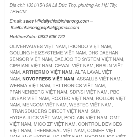
Địa chỉ: 1331/15/16A Lê Đức Thọ, phường An Hội Tây,
TP.HCM
Email:
sales1@dailythietbinhanong.com
–
thietbinhanonggiaphat@gmail.com
Hotline/Zalo: 0932 606 722
OLIVERVALVES VIỆT NAM, IRIONDO VIỆT NAM,
GOLLING HEIZSYSTEME VIỆT NAM, DHS DAEHAN
SENSOR VIỆT NAM, DAEJOO TD SYSTEM VIỆT NAM,
CIPRIANI VIỆT NAM, CEWAL VIỆT NAM, BRAUN VIỆT
NAM,
ARTHERMO VIỆT NAM,
ALFA LAVAL VIỆT
NAM,
NOVOPRESS VIỆT NAM
, ASSALUB VIỆT NAM,
WERMA VIỆT NAM, TRI TRONICS VIỆT NAM,
PFANNENBERG VIỆT NAM, SDP/SI VIỆT NAM, PBC
LINEAR VIỆT NAM, ROXTEC VIỆT NAM, ROLLON VIỆT
NAM, MENCOM VIỆT NAM, WEBTEC VIỆT NAM,
TRANSDUCERS DIRECT VIỆT NAM, SUN
HYDRAULICS VIỆT NAM, POCLAIN VIỆT NAM, OMT
VIỆT NAM, MICO ZF VIỆT NAM, CONTROL DEVICES
VIỆT NAM, THERMOVAL VIỆT NAM, COMER VIỆT
NAM, M+S HYDRAULIC VIỆT NAM, HYDRAULICS VIỆT