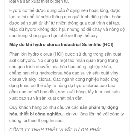
loại và sản xuất thiết bị điện tử.
Hydro có thể được cung cấp ở dạng nén hoặc lỏng, được
tạo ra tại chỗ từ nước thông qua quá trình điện phân, hoặc
được sản xuất từ ​​khí tự nhiên thông qua quá trình cải tạo.
Mặc dù hydro không độc hại, nhưng nó dễ cháy và nồng độ
cao trong không gian hạn chế sẽ thay thế oxy.
Máy dò khí hydro clorua Industrial Scientific (HCl)
Phần lớn hydro clorua (HCl) được sử dụng trong sản xuất
axit clohydric. Nó cũng là một tác nhân quan trọng trong
các quá trình chuyển hóa hóa học công nghiệp khác,
chẳng hạn như hydroclorua hóa cao su và sản xuất vinyl
clorua và alkyl clorua. Các ngành công nghiệp hoặc ứng
dụng khác có thể xảy ra nồng độ hydro clorua cao bao
gồm các cơ sở hóa dầu, sản xuất bông, tẩy kim loại, sản
xuất cao su và sản xuất chất bán dẫn.
Quý khách hàng có nhu cầu về các
sản phẩm tự động
hóa, thiết bị công nghiệp...
xin vui lòng liên hệ với công ty
chúng tôi theo thông tin sau:
CÔNG TY TNHH THIẾT VỊ VẬT TƯ GIA PHÁT