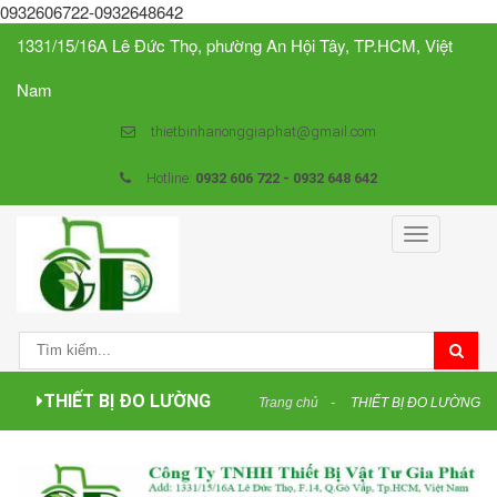
0932606722-0932648642
1331/15/16A Lê Đức Thọ, phường An Hội Tây, TP.HCM, Việt
Nam
thietbinhanonggiaphat@gmail.com
Hotline:
0932 606 722 - 0932 648 642
Toggle
navigation
THIẾT BỊ ĐO LƯỜNG
Trang chủ
THIẾT BỊ ĐO LƯỜNG