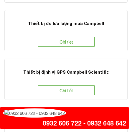
Thiết bị đo lưu lượng mưa Campbell
Chi tiết
Thiết bị định vị GPS Campbell Scientific
Chi tiết
Máy đo tốc độ gió Campbell
0932 606 722 - 0932 648 642