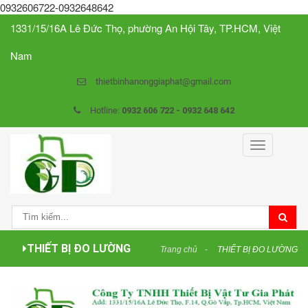
0932606722-0932648642
1331/15/16A Lê Đức Thọ, phường An Hội Tây, TP.HCM, Việt
Nam
thietbinhanonggiaphat@gmail.com
Hotline:
0932 606 722 - 0932 648 642
Toggle
navigation
THIẾT BỊ ĐO LƯỜNG
Trang chủ
THIẾT BỊ ĐO LƯỜNG