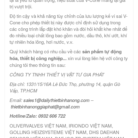
trị vượt trội.
Độ tin cậy và khả năng tùy chỉnh của lưu lượng kế vi sai V-
Cone cho phép thiết bị này được chỉ định sử dụng trong
các công trình lắp đặt khó khăn và đòi hỏi khắt khe nhất để
đo nhiều loại chất lỏng bao gồm nước, dầu thô, khí ướt, khí
tự nhiên hóa lỏng, hơi nước, v.v.
Quý khách hàng có nhu cầu về các
sản phẩm tự động
hóa, thiết bị công nghiệp...
xin vui lòng liên hệ với công ty
chúng tôi theo thông tin sau:
CÔNG TY TNHH THIẾT VỊ VẬT TƯ GIA PHÁT
Địa chỉ: 1331/15/16A Lê Đức Thọ, phường 14, quận Gò
Vấp, TP.HCM
Email:
sales1@dailythietbinhanong.com
–
thietbinhanonggiaphat@gmail.com
Hotline/Zalo: 0932 606 722
OLIVERVALVES VIỆT NAM, IRIONDO VIỆT NAM,
GOLLING HEIZSYSTEME VIỆT NAM, DHS DAEHAN