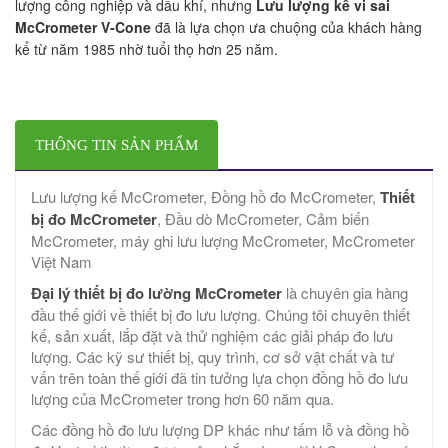
lượng công nghiệp và dầu khí, nhưng
Lưu lượng kế vi sai
McCrometer V-Cone
đã là lựa chọn ưa chuộng của khách hàng
kể từ năm 1985 nhờ tuổi thọ hơn 25 năm.
THÔNG TIN SẢN PHẨM
Lưu lượng kế McCrometer, Đồng hồ đo McCrometer,
Thiết
bị đo McCrometer
, Đầu dò McCrometer, Cảm biến
McCrometer, máy ghi lưu lượng McCrometer, McCrometer
Việt Nam
Đại lý thiết bị đo lường McCrometer
là chuyên gia hàng
đầu thế giới về thiết bị đo lưu lượng. Chúng tôi chuyên thiết
kế, sản xuất, lắp đặt và thử nghiệm các giải pháp đo lưu
lượng. Các kỹ sư thiết bị, quy trình, cơ sở vật chất và tư
vấn trên toàn thế giới đã tin tưởng lựa chọn đồng hồ đo lưu
lượng của McCrometer trong hơn 60 năm qua.
Các đồng hồ đo lưu lượng DP khác như tấm lỗ và đồng hồ