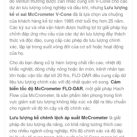
đo Venturi thường được cân nhắc cùng với V-Cone cho các
dự án lưu lượng công nghiệp và dầu khí, nhưng
Lưu lượng
kế vi sai McCrometer V-Cone
đã là lựa chọn ưa chuộng
của khách hàng kể từ năm 1985 nhờ tuổi thọ hơn 25 năm.
Các kỹ sư và nhà vận hành được hưởng lợi từ giải pháp tùy
chỉnh đáp ứng nhu cầu của các dự án lưu lượng đầy thách
thức và độc đáo, cung cấp các phép đo lưu lượng chính
xác, lặp lại trong suốt vòng đời của cơ sở hoặc hoạt động
của họ.
Cho dù bạn đang xử lý hàm lượng chất rắn cao, nhiệt độ
khắc nghiệt, dòng chảy nông hoặc ăn mòn, kênh nhân tạo
lớn hoặc vận tốc đạt tới 20 ft/s, FLO-DAR đều cung cấp dữ
liệu lưu lượng chính xác với độ nhất quán vô song.
Cảm
biến tốc độ McCrometer FLO-DAR
, một giải pháp Hach
Flow của McCrometer, là sản phẩm tiên phong trong lĩnh
vực giám sát lưu lượng không tiếp xúc và đặt ra tiêu chuẩn
cho ngành về độ tin cậy và độ chính xác.
Lưu lượng kế chênh lệch áp suất McCrometer
là giải
pháp đo lưu lượng đa năng, có khả năng tương thích cao
cho nhiều ngành công nghiệp. Khi độ chính xác và độ lặp
lại là yếu tố quan trọng, hiệu suất của V-Cone mang lại giá