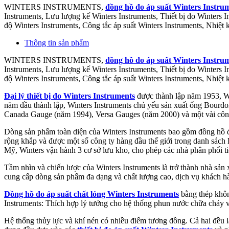
WINTERS INSTRUMENTS,
đồng hồ đo áp suất Winters Instru
Instruments, Lưu lượng kế Winters Instruments, Thiết bị đo Winters I
độ Winters Instruments, Công tắc áp suất Winters Instruments, Nhiệt 
Thông tin sản phẩm
WINTERS INSTRUMENTS,
đồng hồ đo áp suất Winters Instru
Instruments, Lưu lượng kế Winters Instruments, Thiết bị đo Winters I
độ Winters Instruments, Công tắc áp suất Winters Instruments, Nhiệt 
Đại lý thiết bị đo Winters Instruments
được thành lập năm 1953, Win
năm đầu thành lập, Winters Instruments chủ yếu sản xuất ống Bourdon
Canada Gauge (năm 1994), Versa Gauges (năm 2000) và một vài công t
Dòng sản phẩm toàn diện của Winters Instruments bao gồm đồng hồ đo 
rộng khắp và được một số công ty hàng đầu thế giới trong danh sách
Mỹ, Winters vận hành 3 cơ sở lưu kho, cho phép các nhà phân phối tiế
Tầm nhìn và chiến lược của Winters Instruments là trở thành nhà sản x
cung cấp dòng sản phẩm đa dạng và chất lượng cao, dịch vụ khách hà
Đồng hồ đo áp suất chất lỏng Winters Instruments
bằng thép khôn
Instruments: Thích hợp lý tưởng cho hệ thống phun nước chữa cháy và
Hệ thống thủy lực và khí nén có nhiều điểm tương đồng. Cả hai đều 