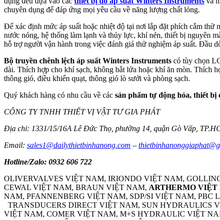
dụng đều dựa vào các
thiết bị đo áp suất Winters Instruments
và n
chuyên dụng để đáp ứng mọi yêu cầu về năng lượng chất lỏng.
Để xác định mức áp suất hoặc nhiệt độ tại nơi lắp đặt phích cắm thử
nước nóng, hệ thống làm lạnh và thủy lực, khí nén, thiết bị nguyên m
hỗ trợ người vận hành trong việc đánh giá thử nghiệm áp suất. Đầu 
Bộ truyền chênh lệch áp suất Winters Instruments
có tùy chọn LC
dài. Thích hợp cho khí sạch, không bắt lửa hoặc khí ăn mòn. Thích 
thông gió, điều khiển quạt, thông gió lò sưởi và phòng sạch.
Quý khách hàng có nhu cầu về các
sản phẩm tự động hóa, thiết bị 
CÔNG TY TNHH THIẾT VỊ VẬT TƯ GIA PHÁT
Địa chỉ: 1331/15/16A Lê Đức Thọ, phường 14, quận Gò Vấp, TP.
Email:
sales1@dailythietbinhanong.com
–
thietbinhanonggiaphat@
Hotline/Zalo: 0932 606 722
OLIVERVALVES VIỆT NAM, IRIONDO VIỆT NAM, GOLLIN
CEWAL VIỆT NAM, BRAUN VIỆT NAM,
ARTHERMO VIỆT
NAM, PFANNENBERG VIỆT NAM, SDP/SI VIỆT NAM, PBC
TRANSDUCERS DIRECT VIỆT NAM, SUN HYDRAULICS VIỆ
VIỆT NAM, COMER VIỆT NAM, M+S HYDRAULIC VIỆT NA