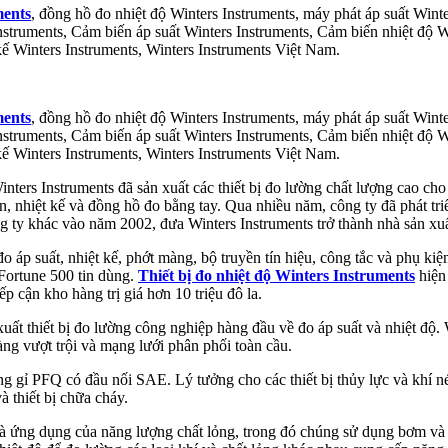
ments
, đồng hồ đo nhiệt độ Winters Instruments, máy phát áp suất Winte
nstruments, Cảm biến áp suất Winters Instruments, Cảm biến nhiệt độ W
kế Winters Instruments, Winters Instruments Việt Nam.
ments
, đồng hồ đo nhiệt độ Winters Instruments, máy phát áp suất Winte
nstruments, Cảm biến áp suất Winters Instruments, Cảm biến nhiệt độ W
kế Winters Instruments, Winters Instruments Việt Nam.
ters Instruments đã sản xuất các thiết bị đo lường chất lượng cao cho 
, nhiệt kế và đồng hồ đo bằng tay. Qua nhiều năm, công ty đã phát tri
y khác vào năm 2002, đưa Winters Instruments trở thành nhà sản xuất 
áp suất, nhiệt kế, phớt màng, bộ truyền tín hiệu, công tắc và phụ kiệ
 Fortune 500 tin dùng.
Thiết bị đo nhiệt độ Winters Instruments
hiện 
p cận kho hàng trị giá hơn 10 triệu đô la.
uất thiết bị đo lường công nghiệp hàng đầu về đo áp suất và nhiệt độ. W
ng vượt trội và mạng lưới phân phối toàn cầu.
g gỉ PFQ có đầu nối SAE. Lý tưởng cho các thiết bị thủy lực và khí 
 thiết bị chữa cháy.
là ứng dụng của năng lượng chất lỏng, trong đó chúng sử dụng bơm và m