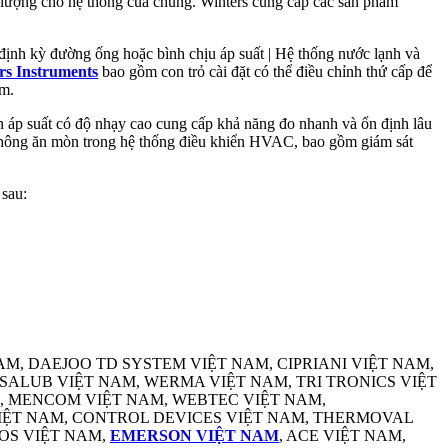
g lượng cho hệ thống của chúng. Winters cung cấp các sản phẩm
 định kỳ đường ống hoặc bình chịu áp suất | Hệ thống nước lạnh và
rs Instruments
bao gồm con trỏ cài đặt có thể điều chỉnh thứ cấp để
ệm.
 áp suất có độ nhạy cao cung cấp khả năng đo nhanh và ổn định lâu
í không ăn mòn trong hệ thống điều khiển HVAC, bao gồm giám sát
 sau:
M, DAEJOO TD SYSTEM VIỆT NAM, CIPRIANI VIỆT NAM,
SSALUB VIỆT NAM, WERMA VIỆT NAM, TRI TRONICS VIỆT
M, MENCOM VIỆT NAM, WEBTEC VIỆT NAM,
VIỆT NAM, CONTROL DEVICES VIỆT NAM, THERMOVAL
OS VIỆT NAM,
EMERSON VIỆT NAM
, ACE VIỆT NAM,