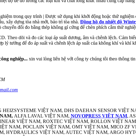
hiệt độ để đo lường các loại khí và chất lỏng khác nhau cung cấp năn
 nghiệm trong quy trình | Được sử dụng khi khởi động hoặc thử nghiệm
ẫu, xây dựng tòa nhà mới, bảo trì tòa nhà.
Đồng hồ đo nhiệt độ Winte
dò chuyển đổi đo bằng thép không gỉ cứng để chèn phích cắm thử nghi
D. Theo dõi và đo các loại áp suất dương, âm và chênh lệch. Cảm biến
hợp lý tưởng để đo áp suất và chênh lệch áp suất của không khí và kh
công nghiệp...
xin vui lòng liên hệ với công ty chúng tôi theo thông tin
HCM
gmail.com
G HEIZSYSTEME VIỆT NAM, DHS DAEHAN SENSOR VIỆT NA
 NAM,
ALFA LAVAL VIỆT NAM,
NOVOPRESS VIỆT NAM
, A
 LINEAR VIỆT NAM, ROXTEC VIỆT NAM, ROLLON VIỆT NA
T NAM, POCLAIN VIỆT NAM, OMT VIỆT NAM, MICO ZF 
M, HYDRAULICS VIỆT NAM, AUTEC VIỆT NAM, ARGO HYT