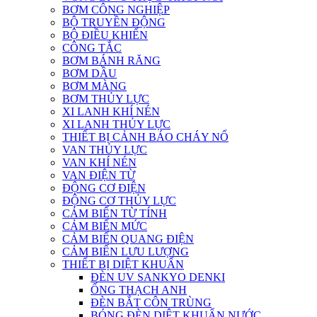
BƠM CÔNG NGHIỆP
BỘ TRUYỀN ĐỘNG
BỘ ĐIỀU KHIỂN
CÔNG TẮC
BƠM BÁNH RĂNG
BƠM DẦU
BƠM MÀNG
BƠM THỦY LỰC
XI LANH KHÍ NÉN
XI LANH THỦY LỰC
THIẾT BỊ CẢNH BÁO CHÁY NỔ
VAN THỦY LỰC
VAN KHÍ NÉN
VAN ĐIỆN TỪ
ĐỘNG CƠ ĐIỆN
ĐỘNG CƠ THỦY LỰC
CẢM BIẾN TỪ TÍNH
CẢM BIẾN MỨC
CẢM BIẾN QUANG ĐIỆN
CẢM BIẾN LƯU LƯỢNG
THIẾT BỊ DIỆT KHUẨN
ĐÈN UV SANKYO DENKI
ỐNG THẠCH ANH
ĐÈN BẮT CÔN TRÙNG
BÓNG ĐÈN DIỆT KHUẨN NƯỚC