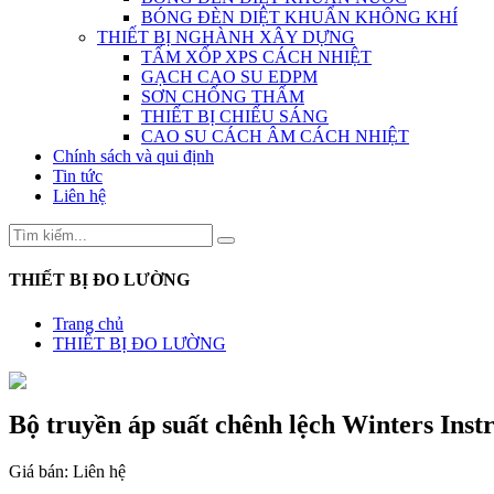
BÓNG ĐÈN DIỆT KHUẨN KHÔNG KHÍ
THIẾT BỊ NGHÀNH XÂY DỰNG
TẤM XỐP XPS CÁCH NHIỆT
GẠCH CAO SU EDPM
SƠN CHỐNG THẤM
THIẾT BỊ CHIẾU SÁNG
CAO SU CÁCH ÂM CÁCH NHIỆT
Chính sách và qui định
Tin tức
Liên hệ
THIẾT BỊ ĐO LƯỜNG
Trang chủ
THIẾT BỊ ĐO LƯỜNG
Bộ truyền áp suất chênh lệch Winters Inst
Giá bán:
Liên hệ