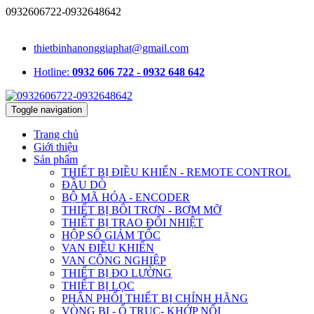
0932606722-0932648642
1331/15/16A Lê Đức Thọ, phường An Hội Tây, TP.HCM, Việt Nam
thietbinhanonggiaphat@gmail.com
Hotline:
0932 606 722 - 0932 648 642
Toggle navigation
Trang chủ
Giới thiệu
Sản phẩm
THIẾT BỊ ĐIỀU KHIỂN - REMOTE CONTROL
ĐẦU DÒ
BỘ MÃ HÓA - ENCODER
THIẾT BỊ BÔI TRƠN - BƠM MỠ
THIẾT BỊ TRAO ĐỔI NHIỆT
HỘP SỐ GIẢM TỐC
VAN ĐIỀU KHIỂN
VAN CÔNG NGHIỆP
THIẾT BỊ ĐO LƯỜNG
THIẾT BỊ LỌC
PHÂN PHỐI THIẾT BỊ CHÍNH HÃNG
VÒNG BI - Ổ TRỤC- KHỚP NỐI