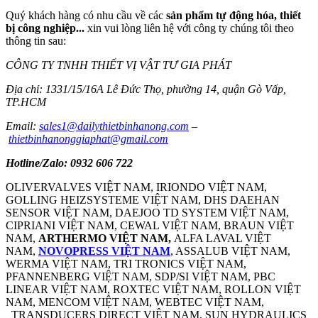
Quý khách hàng có nhu cầu về các
sản phẩm tự động hóa, thiết
bị công nghiệp...
xin vui lòng liên hệ với công ty chúng tôi theo
thông tin sau:
CÔNG TY TNHH THIẾT VỊ VẬT TƯ GIA PHÁT
Địa chỉ: 1331/15/16A Lê Đức Thọ, phường 14, quận Gò Vấp,
TP.HCM
Email:
sales1@dailythietbinhanong.com
–
thietbinhanonggiaphat@gmail.com
Hotline/Zalo: 0932 606 722
OLIVERVALVES VIỆT NAM, IRIONDO VIỆT NAM,
GOLLING HEIZSYSTEME VIỆT NAM, DHS DAEHAN
SENSOR VIỆT NAM, DAEJOO TD SYSTEM VIỆT NAM,
CIPRIANI VIỆT NAM, CEWAL VIỆT NAM, BRAUN VIỆT
NAM,
ARTHERMO VIỆT NAM,
ALFA LAVAL VIỆT
NAM,
NOVOPRESS VIỆT NAM
, ASSALUB VIỆT NAM,
WERMA VIỆT NAM, TRI TRONICS VIỆT NAM,
PFANNENBERG VIỆT NAM, SDP/SI VIỆT NAM, PBC
LINEAR VIỆT NAM, ROXTEC VIỆT NAM, ROLLON VIỆT
NAM, MENCOM VIỆT NAM, WEBTEC VIỆT NAM,
TRANSDUCERS DIRECT VIỆT NAM, SUN HYDRAULICS