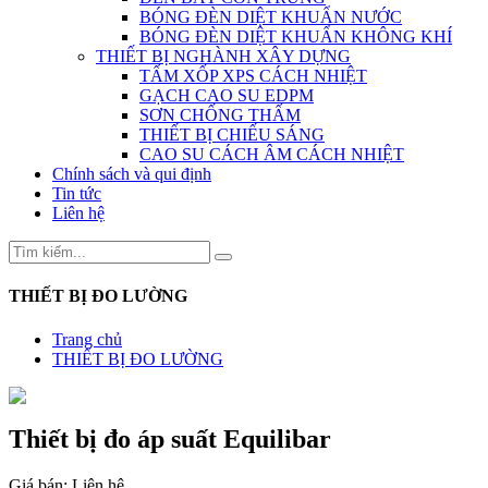
BÓNG ĐÈN DIỆT KHUẨN NƯỚC
BÓNG ĐÈN DIỆT KHUẨN KHÔNG KHÍ
THIẾT BỊ NGHÀNH XÂY DỰNG
TẤM XỐP XPS CÁCH NHIỆT
GẠCH CAO SU EDPM
SƠN CHỐNG THẤM
THIẾT BỊ CHIẾU SÁNG
CAO SU CÁCH ÂM CÁCH NHIỆT
Chính sách và qui định
Tin tức
Liên hệ
THIẾT BỊ ĐO LƯỜNG
Trang chủ
THIẾT BỊ ĐO LƯỜNG
Thiết bị đo áp suất Equilibar
Giá bán:
Liên hệ