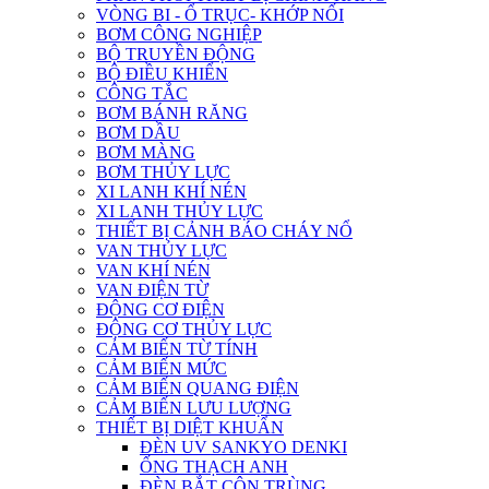
VÒNG BI - Ổ TRỤC- KHỚP NỐI
BƠM CÔNG NGHIỆP
BỘ TRUYỀN ĐỘNG
BỘ ĐIỀU KHIỂN
CÔNG TẮC
BƠM BÁNH RĂNG
BƠM DẦU
BƠM MÀNG
BƠM THỦY LỰC
XI LANH KHÍ NÉN
XI LANH THỦY LỰC
THIẾT BỊ CẢNH BÁO CHÁY NỔ
VAN THỦY LỰC
VAN KHÍ NÉN
VAN ĐIỆN TỪ
ĐỘNG CƠ ĐIỆN
ĐỘNG CƠ THỦY LỰC
CẢM BIẾN TỪ TÍNH
CẢM BIẾN MỨC
CẢM BIẾN QUANG ĐIỆN
CẢM BIẾN LƯU LƯỢNG
THIẾT BỊ DIỆT KHUẨN
ĐÈN UV SANKYO DENKI
ỐNG THẠCH ANH
ĐÈN BẮT CÔN TRÙNG