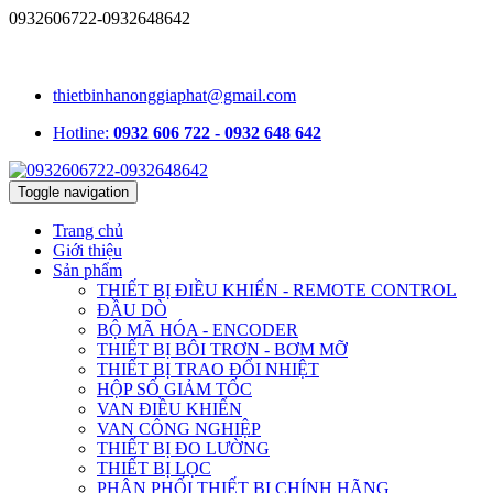
0932606722-0932648642
1331/15/16A Lê Đức Thọ, phường An Hội Tây, TP.HCM, Việt
Nam
thietbinhanonggiaphat@gmail.com
Hotline:
0932 606 722 - 0932 648 642
Toggle navigation
Trang chủ
Giới thiệu
Sản phẩm
THIẾT BỊ ĐIỀU KHIỂN - REMOTE CONTROL
ĐẦU DÒ
BỘ MÃ HÓA - ENCODER
THIẾT BỊ BÔI TRƠN - BƠM MỠ
THIẾT BỊ TRAO ĐỔI NHIỆT
HỘP SỐ GIẢM TỐC
VAN ĐIỀU KHIỂN
VAN CÔNG NGHIỆP
THIẾT BỊ ĐO LƯỜNG
THIẾT BỊ LỌC
PHÂN PHỐI THIẾT BỊ CHÍNH HÃNG