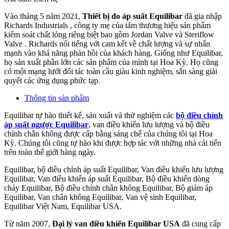
Vào tháng 5 năm 2021,
Thiết bị đo áp suất Equilibar
đã gia nhập
Richards Industrials , công ty mẹ của tám thương hiệu sản phẩm
kiểm soát chất lỏng riêng biệt bao gồm Jordan Valve và Steriflow
Valve . Richards nổi tiếng với cam kết về chất lượng và sự nhấn
mạnh vào khả năng phản hồi của khách hàng. Giống như Equilibar,
họ sản xuất phần lớn các sản phẩm của mình tại Hoa Kỳ. Họ cũng
có một mạng lưới đối tác toàn cầu giàu kinh nghiệm, sẵn sàng giải
quyết các ứng dụng phức tạp.
Thông tin sản phẩm
Equilibar tự hào thiết kế, sản xuất và thử nghiệm các
bộ điều chỉnh
áp suất ngược Equilibar
, van điều khiển lưu lượng và bộ điều
chỉnh chân không được cấp bằng sáng chế của chúng tôi tại Hoa
Kỳ. Chúng tôi cũng tự hào khi được hợp tác với những nhà cải tiến
trên toàn thế giới hàng ngày.
Equilibar, bộ điều chỉnh áp suất Equilibar, Van điều khiển lưu lượng
Equilibar, Van điều khiển áp suất Equilibar, Bộ điều khiển dòng
chảy Equilibar, Bộ điều chỉnh chân không Equilibar, Bộ giảm áp
Equilibar, Van chân không Equilibar, Van vệ sinh Equilibar,
Equilibar Việt Nam, Equilibar USA.
Từ năm 2007,
Đại lý van điều khiển Equilibar USA
đã cung cấp