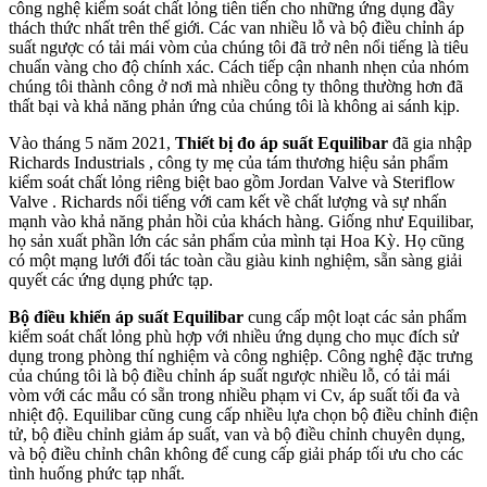
công nghệ kiểm soát chất lỏng tiên tiến cho những ứng dụng đầy
thách thức nhất trên thế giới. Các van nhiều lỗ và bộ điều chỉnh áp
suất ngược có tải mái vòm của chúng tôi đã trở nên nổi tiếng là tiêu
chuẩn vàng cho độ chính xác. Cách tiếp cận nhanh nhẹn của nhóm
chúng tôi thành công ở nơi mà nhiều công ty thông thường hơn đã
thất bại và khả năng phản ứng của chúng tôi là không ai sánh kịp.
Vào tháng 5 năm 2021,
Thiết bị đo áp suất Equilibar
đã gia nhập
Richards Industrials , công ty mẹ của tám thương hiệu sản phẩm
kiểm soát chất lỏng riêng biệt bao gồm Jordan Valve và Steriflow
Valve . Richards nổi tiếng với cam kết về chất lượng và sự nhấn
mạnh vào khả năng phản hồi của khách hàng. Giống như Equilibar,
họ sản xuất phần lớn các sản phẩm của mình tại Hoa Kỳ. Họ cũng
có một mạng lưới đối tác toàn cầu giàu kinh nghiệm, sẵn sàng giải
quyết các ứng dụng phức tạp.
Bộ điều khiển áp suất Equilibar
cung cấp một loạt các sản phẩm
kiểm soát chất lỏng phù hợp với nhiều ứng dụng cho mục đích sử
dụng trong phòng thí nghiệm và công nghiệp. Công nghệ đặc trưng
của chúng tôi là bộ điều chỉnh áp suất ngược nhiều lỗ, có tải mái
vòm với các mẫu có sẵn trong nhiều phạm vi Cv, áp suất tối đa và
nhiệt độ. Equilibar cũng cung cấp nhiều lựa chọn bộ điều chỉnh điện
tử, bộ điều chỉnh giảm áp suất, van và bộ điều chỉnh chuyên dụng,
và bộ điều chỉnh chân không để cung cấp giải pháp tối ưu cho các
tình huống phức tạp nhất.