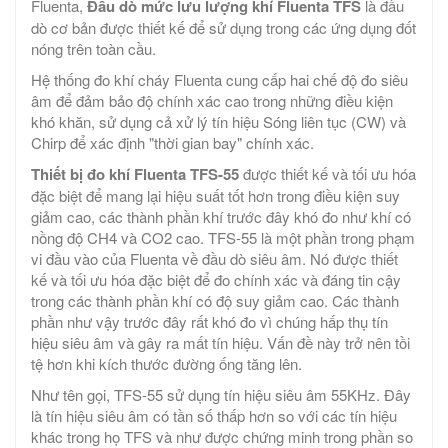
Fluenta,
Đầu dò mức lưu lượng khí Fluenta TFS
là đầu
dò cơ bản được thiết kế để sử dụng trong các ứng dụng đốt
nóng trên toàn cầu.
Hệ thống đo khí cháy Fluenta cung cấp hai chế độ đo siêu
âm để đảm bảo độ chính xác cao trong những điều kiện
khó khăn, sử dụng cả xử lý tín hiệu Sóng liên tục (CW) và
Chirp để xác định "thời gian bay" chính xác.
Thiết bị đo khí Fluenta TFS-55
được thiết kế và tối ưu hóa
đặc biệt để mang lại hiệu suất tốt hơn trong điều kiện suy
giảm cao, các thành phần khí trước đây khó đo như khí có
nồng độ CH4 và CO2 cao. TFS-55 là một phần trong phạm
vi đầu vào của Fluenta về đầu dò siêu âm. Nó được thiết
kế và tối ưu hóa đặc biệt để đo chính xác và đáng tin cậy
trong các thành phần khí có độ suy giảm cao. Các thành
phần như vậy trước đây rất khó đo vì chúng hấp thụ tín
hiệu siêu âm và gây ra mất tín hiệu. Vấn đề này trở nên tồi
tệ hơn khi kích thước đường ống tăng lên.
Như tên gọi, TFS-55 sử dụng tín hiệu siêu âm 55KHz. Đây
là tín hiệu siêu âm có tần số thấp hơn so với các tín hiệu
khác trong họ TFS và như được chứng minh trong phần so