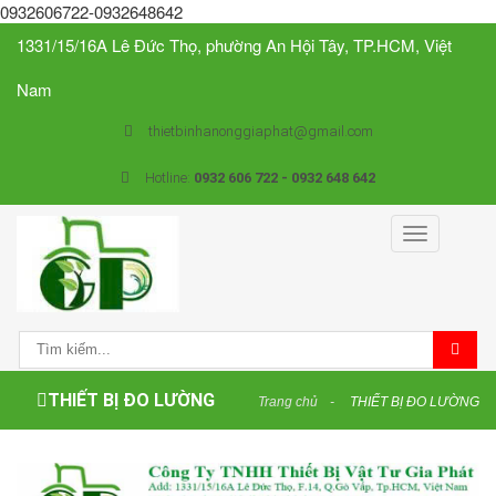
0932606722-0932648642
1331/15/16A Lê Đức Thọ, phường An Hội Tây, TP.HCM, Việt
Nam
thietbinhanonggiaphat@gmail.com
Hotline:
0932 606 722 - 0932 648 642
Toggle
navigation
THIẾT BỊ ĐO LƯỜNG
Trang chủ
THIẾT BỊ ĐO LƯỜNG