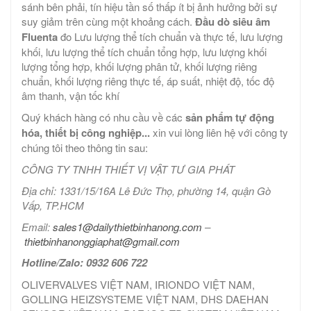
sánh bên phải, tín hiệu tần số thấp ít bị ảnh hưởng bởi sự
suy giảm trên cùng một khoảng cách.
Đầu dò siêu âm
Fluenta
đo Lưu lượng thể tích chuẩn và thực tế, lưu lượng
khối, lưu lượng thể tích chuẩn tổng hợp, lưu lượng khối
lượng tổng hợp, khối lượng phân tử, khối lượng riêng
chuẩn, khối lượng riêng thực tế, áp suất, nhiệt độ, tốc độ
âm thanh, vận tốc khí
Quý khách hàng có nhu cầu về các
sản phẩm tự động
hóa, thiết bị công nghiệp...
xin vui lòng liên hệ với công ty
chúng tôi theo thông tin sau:
CÔNG TY TNHH THIẾT VỊ VẬT TƯ GIA PHÁT
Địa chỉ: 1331/15/16A Lê Đức Thọ, phường 14, quận Gò
Vấp, TP.HCM
Email:
sales1@dailythietbinhanong.com
–
thietbinhanonggiaphat@gmail.com
Hotline/Zalo: 0932 606 722
OLIVERVALVES VIỆT NAM, IRIONDO VIỆT NAM,
GOLLING HEIZSYSTEME VIỆT NAM, DHS DAEHAN