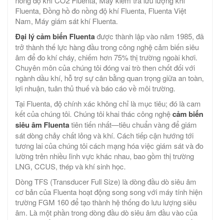
nồng độ khí CO2 Fluenta, Máy kiểm tra lưu lượng khí
Fluenta, Đồng hồ đo nồng độ khí Fluenta, Fluenta Việt
Nam, Máy giám sát khí Fluenta.
Đại lý cảm biến Fluenta
được thành lập vào năm 1985, đã
trở thành thế lực hàng đầu trong công nghệ cảm biến siêu
âm để đo khí cháy, chiếm hơn 75% thị trường ngoài khơi.
Chuyên môn của chúng tôi đóng vai trò then chốt đối với
ngành dầu khí, hỗ trợ sự cân bằng quan trọng giữa an toàn,
lợi nhuận, tuân thủ thuế và báo cáo về môi trường.
Tại Fluenta, độ chính xác không chỉ là mục tiêu; đó là cam
kết của chúng tôi. Chúng tôi khai thác công nghệ
cảm biến
siêu âm Fluenta
tiên tiến nhất—tiêu chuẩn vàng để giám
sát dòng chảy chất lỏng và khí. Cách tiếp cận hướng tới
tương lai của chúng tôi cách mạng hóa việc giám sát và đo
lường trên nhiều lĩnh vực khác nhau, bao gồm thị trường
LNG, CCUS, thép và khí sinh học.
Dòng TFS (Transducer Full Size) là dòng đầu dò siêu âm
cơ bản của Fluenta hoạt động song song với máy tính hiện
trường FGM 160 để tạo thành hệ thống đo lưu lượng siêu
âm. Là một phần trong dòng đầu dò siêu âm đầu vào của